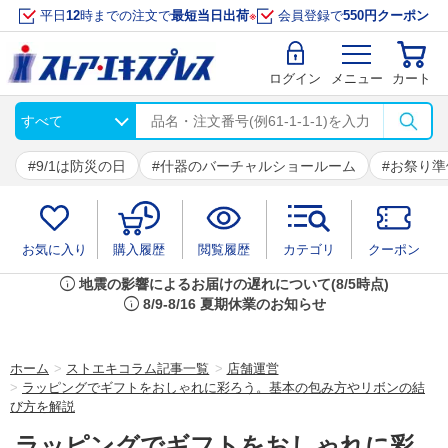
平日
12
時までの注文で
最短当日出荷
※
会員登録で
550円クーポン
ログイン
メニュー
カート
9/1は防災の日
什器のバーチャルショールーム
お祭り準
お気に入り
購入履歴
閲覧履歴
カテゴリ
クーポン
info
地震の影響によるお届けの遅れについて(8/5時点)
info
8/9-8/16 夏期休業のお知らせ
ホーム
>
ストエキコラム記事一覧
>
店舗運営
>
ラッピングでギフトをおしゃれに彩ろう。基本の包み方やリボンの結
び方を解説
ラッピングでギフトをおしゃれに彩