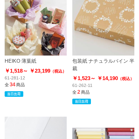
HEIKO 薄葉紙
包装紙 ナチュラルバイン 半
裁
￥1,518～
￥23,199
（税込）
￥1,523～
￥14,190
61-281-12
（税込）
34
全
商品
61-262-11
2
全
商品