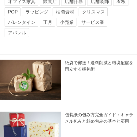
オフィス家具
飲食店
店舗什器
店舗装飾
看板
POP
ラッピング
梱包資材
クリスマス
バレンタイン
正月
小売業
サービス業
アパレル
紙袋で郵送！送料削減と環境配慮を
両立する梱包術
包装紙の包み方完全ガイド：キャラ
メル包みと斜め包みの基本と応用