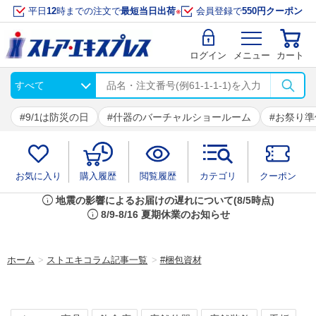
平日
12
時までの注文で
最短当日出荷
※
会員登録で
550円クーポン
ログイン
メニュー
カート
9/1は防災の日
什器のバーチャルショールーム
お祭り準
お気に入り
購入履歴
閲覧履歴
カテゴリ
クーポン
info
地震の影響によるお届けの遅れについて(8/5時点)
info
8/9-8/16 夏期休業のお知らせ
ホーム
>
ストエキコラム記事一覧
>
#梱包資材