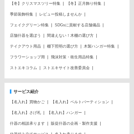
【冬】クリスマスツリー特集
【冬】正月飾り特集
季節装飾特集
レビュー投稿しませんか
フェイクグリーン特集
SDGsに貢献する店舗備品
店舗什器を選ぼう
間違えない！木棚の選び方
テイクアウト用品
棚下照明の選び方
木製ハンガー特集
フラワーショップ用
飛沫対策・衛生用品特集
ストエキコラム
ストエキサイト改善委員会
サービス紹介
【名入れ】買物かご
【名入れ】ベルトパーティション
【名入れ】さげ札
【名入れ】ハンガー
什器の相談承ります
販促什器の企画・製作支援