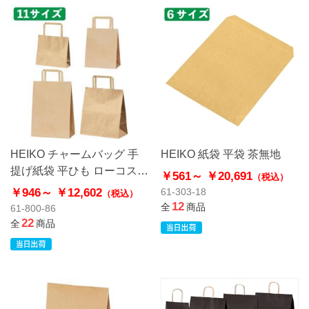
HEIKO チャームバッグ 手
HEIKO 紙袋 平袋 茶無地
提げ紙袋 平ひも ローコスト
￥561～
￥20,691
（税込）
タイプ 茶無地
￥946～
￥12,602
61-303-18
（税込）
12
全
商品
61-800-86
22
全
商品