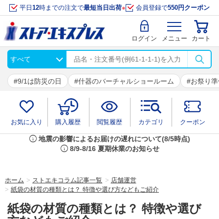
平日
12
時までの注文で
最短当日出荷
※
会員登録で
550円クーポン
ログイン
メニュー
カート
9/1は防災の日
什器のバーチャルショールーム
お祭り準
お気に入り
購入履歴
閲覧履歴
カテゴリ
クーポン
info
地震の影響によるお届けの遅れについて(8/5時点)
info
8/9-8/16 夏期休業のお知らせ
ホーム
>
ストエキコラム記事一覧
>
店舗運営
>
紙袋の材質の種類とは？ 特徴や選び方などもご紹介
紙袋の材質の種類とは？ 特徴や選び