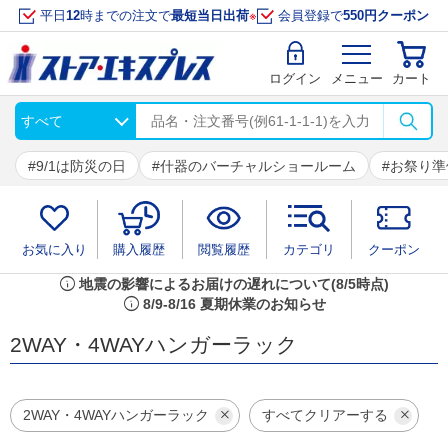
平日
12
時までの注文で
最短当日出荷
※
会員登録で
550円クーポン
ログイン
メニュー
カート
9/1は防災の日
什器のバーチャルショールーム
お祭り準
お気に入り
購入履歴
閲覧履歴
カテゴリ
クーポン
info
地震の影響によるお届けの遅れについて(8/5時点)
info
8/9-8/16 夏期休業のお知らせ
2WAY・4WAYハンガーラック
2WAY・4WAYハンガーラック
すべてクリアーする