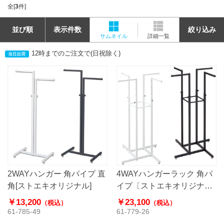
全[
3
件]
並び順
表示件数
絞り込み
サムネイル
詳細一覧
12時までのご注文で(日祝除く)
2WAYハンガー 角パイプ 直
4WAYハンガーラック 角パ
角[ストエキオリジナル]
イプ〔ストエキオリジナ
ル〕
￥13,200
￥23,100
（税込）
（税込）
61-785-49
61-779-26