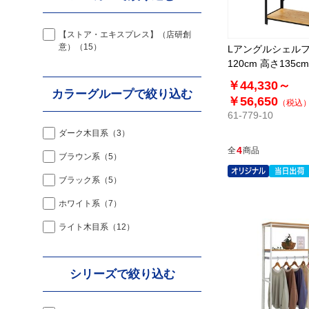
【ストア・エキスプレス】（店研創
意）
（15）
Lアングルシェルフ
120cm 高さ135c
エキオリジナル〕
￥44,330～
カラーグループで絞り込む
￥56,650
（税込
61-779-10
ダーク木目系
（3）
4
全
商品
ブラウン系
（5）
ブラック系
（5）
ホワイト系
（7）
ライト木目系
（12）
シリーズで絞り込む