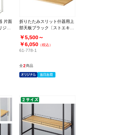
器 片面
折りたたみスリット什器用上
リジナ
部天板ブラック〔ストエキオ
リジナル〕
￥5,500～
￥6,050
（税込）
61-778-1
2
全
商品