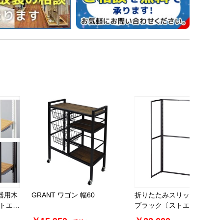
器用木
GRANT ワゴン 幅60
折りたたみスリット什器 片
ストエキ
ブラック〔ストエキオリジ
ル〕