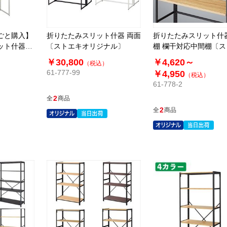
ごと購入】
折りたたみスリット什器 両面
折りたたみスリット什
ット什器セ
〔ストエキオリジナル〕
棚 欄干対応中間棚〔
オリジナル〕
￥30,800
￥4,620～
）
（税込）
61-777-99
￥4,950
（税込）
61-778-2
2
全
商品
2
全
商品