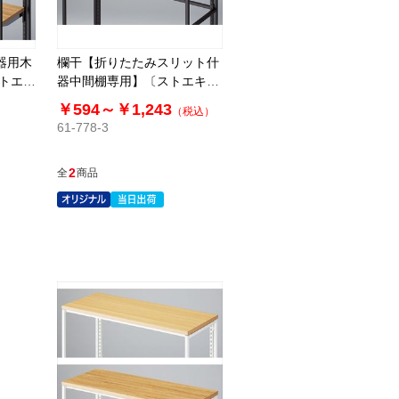
器用木
欄干【折りたたみスリット什
ストエキ
器中間棚専用】〔ストエキオ
リジナル〕
￥594～
￥1,243
（税込）
61-778-3
2
全
商品