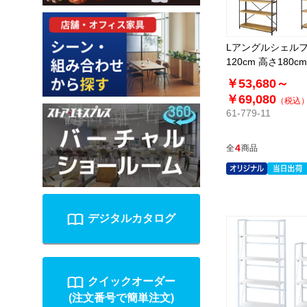
Lアングルシェルフ
120cm 高さ180c
エキオリジナル〕
￥53,680～
￥69,080
（税込
61-779-11
4
全
商品
デジタルカタログ
クイックオーダー
(注文番号で簡単注文)