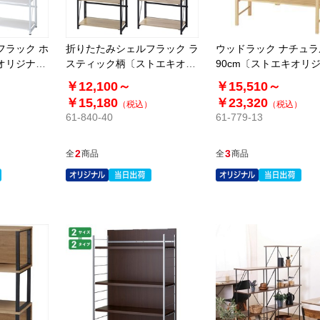
フラック ホ
折りたたみシェルフラック ラ
ウッドラック ナチュラ
オリジナ
スティック柄〔ストエキオリ
90cm〔ストエキオリ
ジナル〕
ル〕
￥12,100～
￥15,510～
￥15,180
￥23,320
）
（税込）
（税込）
61-840-40
61-779-13
2
3
全
商品
全
商品