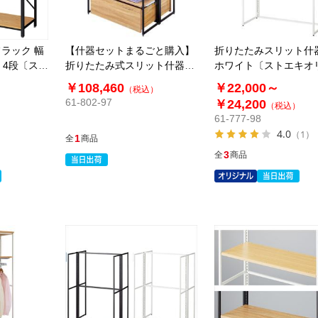
ラック 幅
【什器セットまるごと購入】
折りたたみスリット什
m 4段〔スト
折りたたみ式スリット什器両
ホワイト〔ストエキオ
面セット
ル〕
￥108,460
￥22,000～
（税込）
61-802-97
￥24,200
）
（税込）
61-777-98
4.0
（1）
1
全
商品
3
全
商品