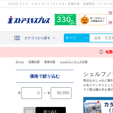
カテゴリから探す
【公式】ストア・エキスプレス（ストエキ）店舗什器・店舗用品・ラッピング
すべて
カテゴリから探す
info
地震
>
>
>
ホーム
店舗什器
単体什器
シェルフ／ラック什器
シェルフ／
価格で絞り込む
商品をおしゃれに陳
がありスッキリとし
ラス製は棚が光を通
￥
～
￥
解除
絞り込む