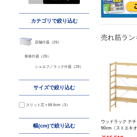
カテゴリで絞り込む
売れ筋ラン
店舗什器
（29）
単体什器
（29）
シェルフ／ラック什器
（29）
サイズで絞り込む
スリット芯々88.8cm
（3）
ウッドラック ナチ
幅(cm)で絞り込む
90cm〔ストエキ
ル〕