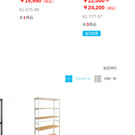
￥15,950
￥22,000～
（税込）
￥24,200
（税込）
61-575-99
61-777-97
1
全
商品
3
全
商品
全[
29
件]
サムネイル
詳細一覧