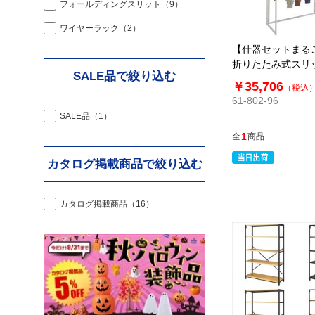
フォールディングスリット
（9）
ワイヤーラック
（2）
【什器セットまる
折りたたみ式スリ
SALE品で絞り込む
ット
￥35,706
（税込
61-802-96
SALE品
（1）
1
全
商品
カタログ掲載商品で絞り込む
カタログ掲載商品
（16）