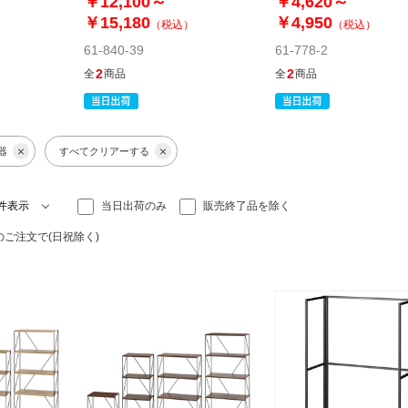
￥12,100～
￥4,620～
￥15,180
￥4,950
）
（税込）
（税込）
61-840-39
61-778-2
2
2
全
商品
全
商品
器
すべてクリアーする
当日出荷のみ
販売終了品を除く
のご注文で(日祝除く)