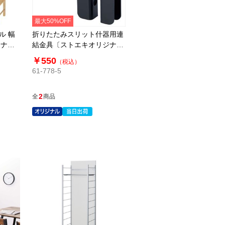
最大50%OFF
ル 幅
折りたたみスリット什器用連
ジナ
結金具〔ストエキオリジナ
ル〕
￥550
（税込）
61-778-5
2
全
商品