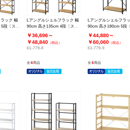
ラック 幅
Lアングルシェルフラック 幅
Lアングルシェルフラッ
m 5段〔スト
90cm 高さ135cm 4段〔スト
90cm 高さ180cm 5
エキオリジナル〕
エキオリジナル〕
￥36,696～
￥44,880～
￥48,840
￥60,060
）
（税込）
（税込）
61-779-8
61-779-9
4
4
全
商品
全
商品