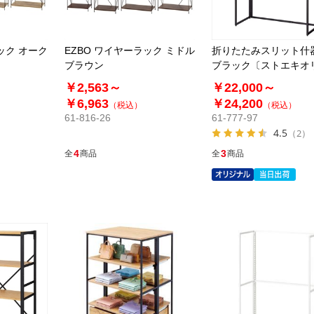
ック オーク
EZBO ワイヤーラック ミドル
折りたたみスリット什
ブラウン
ブラック〔ストエキオ
ル〕
￥2,563～
￥22,000～
￥6,963
￥24,200
（税込）
（税込）
61-816-26
61-777-97
4.5
（2）
4
3
全
商品
全
商品