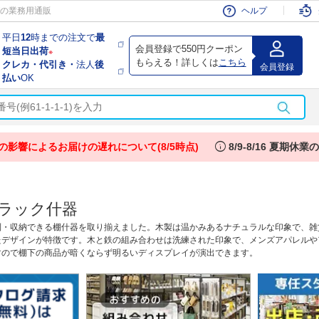
会員
の業務用通販
ヘルプ
平日
12
時までの注文で
最
会員登録で550円クーポン
短当日出荷
※
もらえる！詳しくは
こちら
クレカ・代引き・
法人
後
会員登録
払い
OK
info
の影響によるお届けの遅れについて(8/5時点)
8/9-8/16 夏期休
ラック什器
列・収納できる棚什器を取り揃えました。木製は温かみあるナチュラルな印象で、雑
たデザインが特徴です。木と鉄の組み合わせは洗練された印象で、メンズアパレルや
すので棚下の商品が暗くならず明るいディスプレイが演出できます。