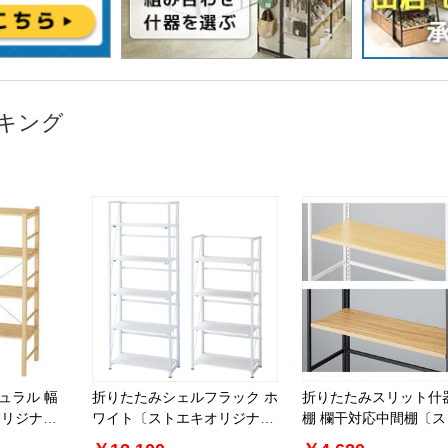
キング
ュラル 幅
折りたたみシェルフラック ホ
折りたたみスリット什
オリジナ
ワイト〔ストエキオリジナ
棚 欄干対応中間棚〔
ル〕
オリジナル〕