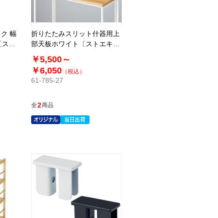
ク 幅
折りたたみスリット什器用上
段〔スト
部天板ホワイト〔ストエキオ
リジナル〕
￥5,500～
￥6,050
（税込）
61-785-27
2
全
商品