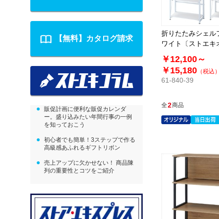
折りたたみシェル
【無料】カタログ請求
ワイト〔ストエキ
ル〕
￥12,100～
￥15,180
（税込
61-840-39
2
全
商品
販促計画に便利な販促カレンダ
ー。盛り込みたい年間行事の一例
を知っておこう
初心者でも簡単！3ステップで作る
高級感あふれるギフトリボン
売上アップに欠かせない！ 商品陳
列の重要性とコツをご紹介