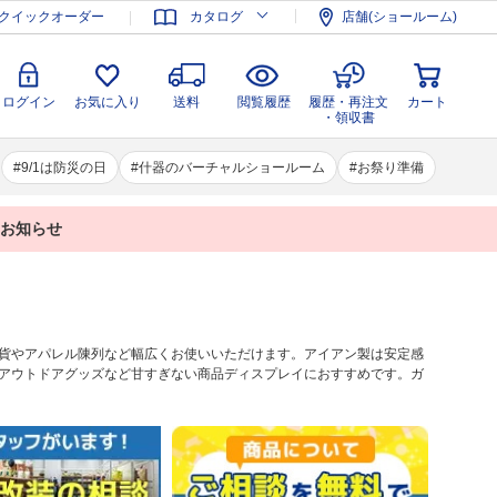
登録
ログイン
お気に入り
送料
閲覧履歴
履歴・再注文
クイックオーダー
カタログ
店舗(ショールーム)
カート
・領収書
ログイン
お気に入り
送料
閲覧履歴
履歴・再注文
カート
・領収書
9/1は防災の日
什器のバーチャルショールーム
お祭り準備
業のお知らせ
貨やアパレル陳列など幅広くお使いいただけます。アイアン製は安定感
アウトドアグッズなど甘すぎない商品ディスプレイにおすすめです。ガ