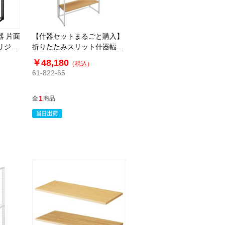
器 片面
【什器セットまるごと購入】
リジナ
折りたたみスリット什器幅
90cm片面ホワイト5段セット
￥48,180
（税込）
61-822-65
1
全
商品