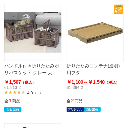
ハンドル付き折りたたみポ
折りたたみコンテナ(透明)
リバスケット グレー 大
用フタ
￥1,507
￥1,100～
￥1,540
（税込）
（税込）
61-813-2
61-364-2
4.0
（1）
1
2
全
商品
全
商品