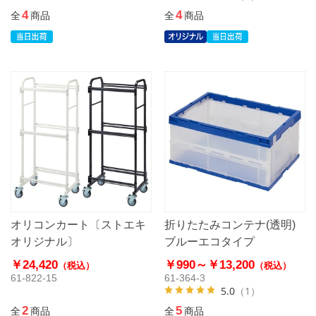
4
4
全
商品
全
商品
オリコンカート〔ストエキ
折りたたみコンテナ(透明)
オリジナル〕
ブルーエコタイプ
￥24,420
￥990～
￥13,200
（税込）
（税込）
61-822-15
61-364-3
5.0
（1）
2
5
全
商品
全
商品