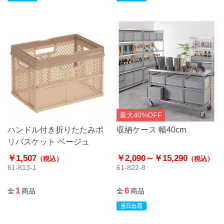
最大40%OFF
ハンドル付き折りたたみポ
収納ケース 幅40cm
リバスケット ベージュ
￥1,507
￥2,090～
￥15,290
（税込）
（税込）
61-813-1
61-822-8
1
6
全
商品
全
商品