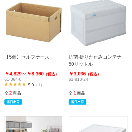
【5個】セルフケース
抗菌 折りたたみコンテナ
50リットル
￥4,829～
￥8,360
￥3,036
（税込）
（税込）
61-364-8
61-813-24
5.0
（1）
2
1
全
商品
全
商品