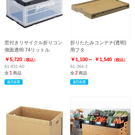
窓付きリサイクル折りコン
折りたたみコンテナ(透明)
側面透明 74リットル
用フタ
￥5,720
￥1,100～
￥1,540
（税込）
（税込）
61-831-60
61-364-2
1
2
全
商品
全
商品