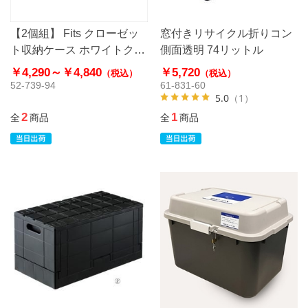
【2個組】 Fits クローゼッ
窓付きリサイクル折りコン
ト収納ケース ホワイトクリ
側面透明 74リットル
ア
￥4,290～
￥4,840
￥5,720
（税込）
（税込）
52-739-94
61-831-60
5.0
（1）
2
1
全
商品
全
商品