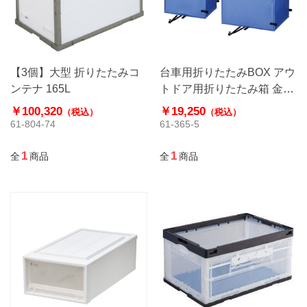
【3個】大型 折りたたみコ
台車用折りたたみBOX アウ
ンテナ 165L
トドア用折りたたみ箱 金沢
車輛 大 BOX-307D
￥100,320
￥19,250
（税込）
（税込）
61-804-74
61-365-5
1
1
全
商品
全
商品