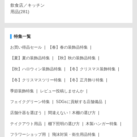
飲食店／キッチン
用品
(281)
特集一覧
お買い得品セール
【春】春の装飾品特集
【夏】夏の装飾品特集
【秋】秋の装飾品特集
【秋】ハロウィン装飾品特集
【冬】クリスマス装飾特集
【冬】クリスマスツリー特集
【冬】正月飾り特集
季節装飾特集
レビュー投稿しませんか
フェイクグリーン特集
SDGsに貢献する店舗備品
店舗什器を選ぼう
間違えない！木棚の選び方
テイクアウト用品
棚下照明の選び方
木製ハンガー特集
フラワーショップ用
飛沫対策・衛生用品特集