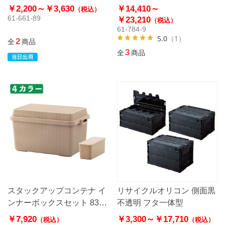
￥2,200～
￥3,630
￥14,410～
（税込）
61-661-89
￥23,210
（税込）
61-784-9
5.0
（1）
2
全
商品
3
全
商品
スタックアップコンテナ イ
リサイクルオリコン 側面黒
ンナーボックスセット 83リ
不透明 フタ一体型
ットル STC-02S
￥7,920
￥3,300～
￥17,710
（税込）
（税込）