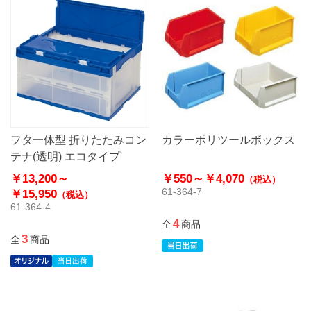
フタ一体型 折りたたみコン
カラーポリツールボックス
テナ(透明) エコタイプ
￥13,200～
￥550～
￥4,070
（税込）
61-364-7
￥15,950
（税込）
61-364-4
4
全
商品
3
全
商品