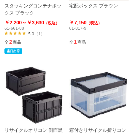
スタッキングコンテナボッ
宅配ボックス ブラウン
クス ブラック
￥2,200～
￥3,630
￥7,150
（税込）
（税込）
61-661-88
61-817-9
5.0
（1）
2
1
全
商品
全
商品
リサイクルオリコン 側面黒
窓付きリサイクル折りコン