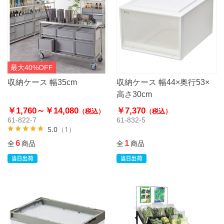
最大40%OFF
収納ケース 幅35cm
収納ケース 幅44×奥行53×
高さ30cm
￥1,760～
￥14,080
￥7,370
（税込）
（税込）
61-822-7
61-832-5
5.0
（1）
6
1
全
商品
全
商品