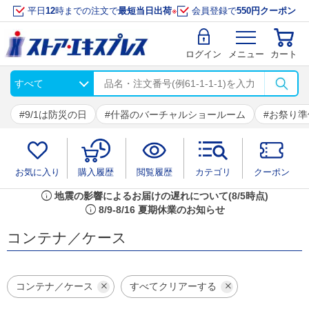
平日
12
時までの注文で
最短当日出荷
※
会員登録で
550円クーポン
ログイン
メニュー
カート
9/1は防災の日
什器のバーチャルショールーム
お祭り準
お気に入り
購入履歴
閲覧履歴
カテゴリ
クーポン
info
地震の影響によるお届けの遅れについて(8/5時点)
info
8/9-8/16 夏期休業のお知らせ
コンテナ／ケース
コンテナ／ケース
すべてクリアーする