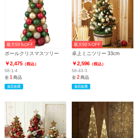
最大50％OFF
最大50％OFF
ボールクリスマスツリー
卓上ミニツリー 33cm
￥2,475
￥2,596
（税込）
（税込）
58-1-4
58-43-3
1
2
全
商品
全
商品