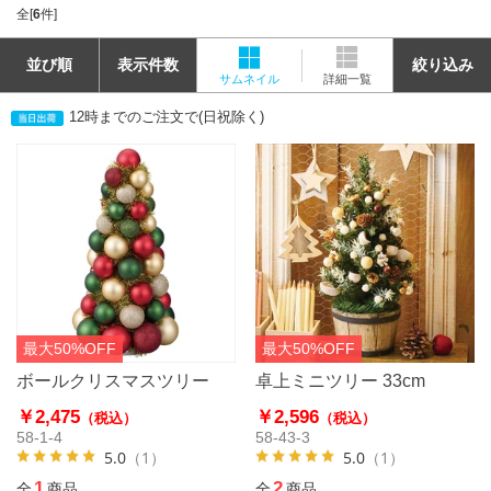
全[
6
件]
並び順
表示件数
絞り込み
サムネイル
詳細一覧
12時までのご注文で(日祝除く)
最大50%OFF
最大50%OFF
ボールクリスマスツリー
卓上ミニツリー 33cm
￥2,475
￥2,596
（税込）
（税込）
58-1-4
58-43-3
5.0
（1）
5.0
（1）
1
2
全
商品
全
商品