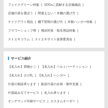
フェイクグリーン特集
SDGsに貢献する店舗備品
店舗什器を選ぼう
間違えない！木棚の選び方
テイクアウト用品
棚下照明の選び方
木製ハンガー特集
フラワーショップ用
飛沫対策・衛生用品特集
ストエキコラム
ストエキサイト改善委員会
サービス紹介
【名入れ】買物かご
【名入れ】ベルトパーティション
【名入れ】さげ札
【名入れ】ハンガー
什器の相談承ります
販促什器の企画・製作支援
什器組み立てサービス
名入れ承ります
オンデマンド印刷サービス
カスタムオーダー