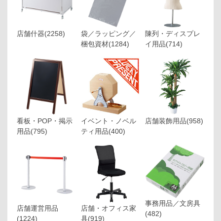
店舗什器
(2258)
袋／ラッピング／
陳列・ディスプレ
梱包資材
(1284)
イ用品
(714)
看板・POP・掲示
イベント・ノベル
店舗装飾用品
(958)
用品
(795)
ティ用品
(400)
事務用品／文房具
店舗運営用品
店舗・オフィス家
(482)
(1224)
具
(919)