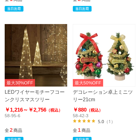
最大30%OFF
最大50%OFF
LEDワイヤーモチーフコー
デコレーション卓上ミニツ
ンクリスマスツリー
リー21cm
￥1,216～
￥2,756
￥880
（税込）
（税込）
58-95-6
58-42-3
5.0
（1）
2
1
全
商品
全
商品