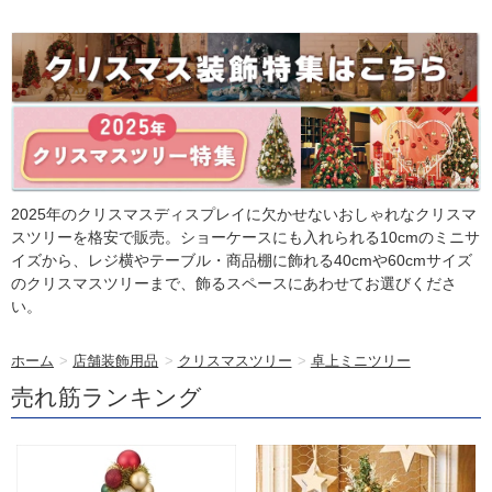
2025年のクリスマスディスプレイに欠かせないおしゃれなクリスマ
スツリーを格安で販売。ショーケースにも入れられる10cmのミニサ
イズから、レジ横やテーブル・商品棚に飾れる40cmや60cmサイズ
のクリスマスツリーまで、飾るスペースにあわせてお選びくださ
い。
ホーム
>
店舗装飾用品
>
クリスマスツリー
>
卓上ミニツリー
売れ筋ランキング