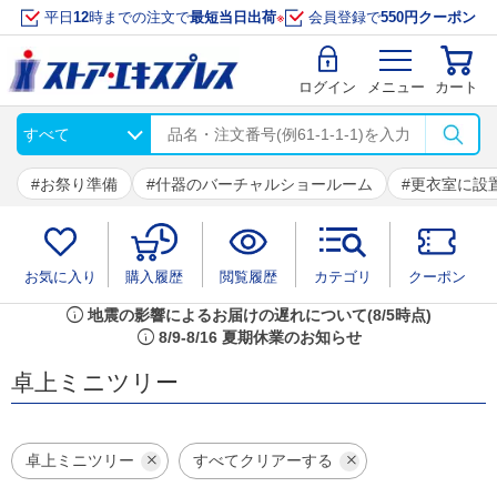
平日
12
時までの注文で
最短当日出荷
※
会員登録で
550円クーポン
ログイン
メニュー
カート
お祭り準備
什器のバーチャルショールーム
更衣室に設
お気に入り
購入履歴
閲覧履歴
カテゴリ
クーポン
info
地震の影響によるお届けの遅れについて(8/5時点)
info
8/9-8/16 夏期休業のお知らせ
卓上ミニツリー
卓上ミニツリー
すべてクリアーする