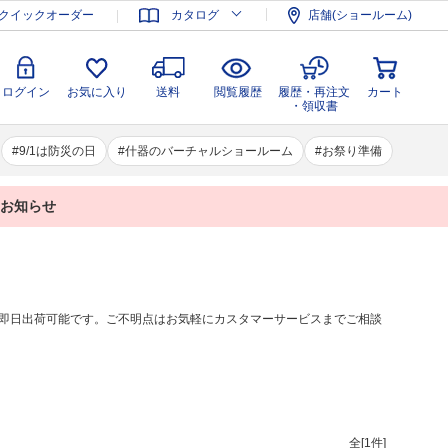
登録
ログイン
お気に入り
送料
閲覧履歴
履歴・再注文
クイックオーダー
カタログ
店舗(ショールーム)
カート
・領収書
ログイン
お気に入り
送料
閲覧履歴
履歴・再注文
カート
・領収書
9/1は防災の日
什器のバーチャルショールーム
お祭り準備
業のお知らせ
即日出荷可能です。ご不明点はお気軽にカスタマーサービスまでご相談
全[
1
件]