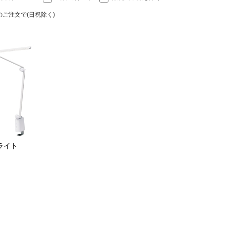
のご注文で(日祝除く)
ライト
）