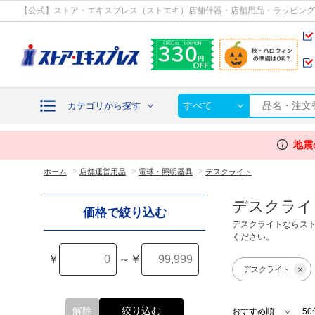
カテゴリから探す
【公式】ストア・エキスプレス（ストエキ）店舗什器・店舗用品・ラッピング
すべて
カテゴリから探す
info
地震
>
>
>
ホーム
店舗運営用品
電球・照明器具
デスクライト
デスクライ
価格で絞り込む
デスクライトならス
ください。
￥
～
￥
デスクライト
解除
絞り込む