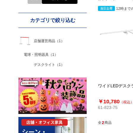
12時まで
カテゴリで絞り込む
店舗運営用品
（1）
電球・照明器具
（1）
デスクライト
（1）
ワイドLEDデスク
￥10,780
（税込
61-823-75
2
全
商品