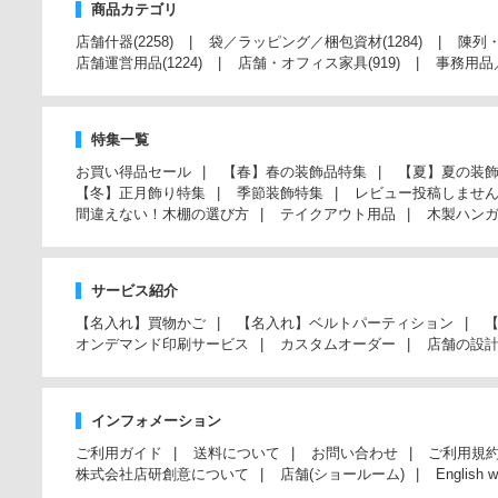
商品カテゴリ
店舗什器
(2258)
袋／ラッピング／梱包資材
(1284)
陳列
店舗運営用品
(1224)
店舗・オフィス家具
(919)
事務用品
特集一覧
お買い得品セール
【春】春の装飾品特集
【夏】夏の装
【冬】正月飾り特集
季節装飾特集
レビュー投稿しませ
間違えない！木棚の選び方
テイクアウト用品
木製ハン
サービス紹介
【名入れ】買物かご
【名入れ】ベルトパーティション
オンデマンド印刷サービス
カスタムオーダー
店舗の設
インフォメーション
ご利用ガイド
送料について
お問い合わせ
ご利用規
株式会社店研創意について
店舗(ショールーム)
English w