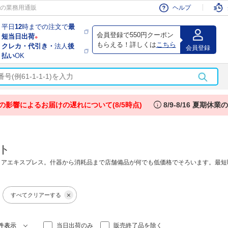
会員
の業務用通販
ヘルプ
平日
12
時までの注文で
最
会員登録で550円クーポン
短当日出荷
※
もらえる！詳しくは
こちら
クレカ・代引き・
法人
後
会員登録
払い
OK
info
の影響によるお届けの遅れについて(8/5時点)
8/9-8/16 夏期休
ト
トアエキスプレス。什器から消耗品まで店舗備品が何でも低価格でそろいます。最短
すべてクリアーする
当日出荷のみ
販売終了品を除く