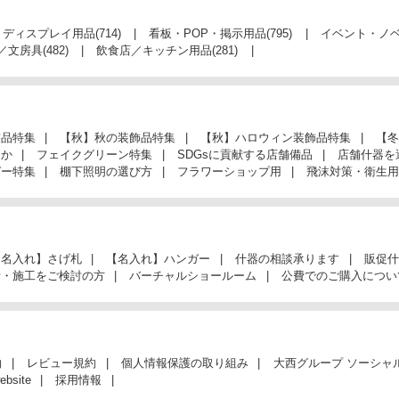
・ディスプレイ用品
(714)
看板・POP・掲示用品
(795)
イベント・ノ
／文房具
(482)
飲食店／キッチン用品
(281)
飾品特集
【秋】秋の装飾品特集
【秋】ハロウィン装飾品特集
【冬
んか
フェイクグリーン特集
SDGsに貢献する店舗備品
店舗什器を
ガー特集
棚下照明の選び方
フラワーショップ用
飛沫対策・衛生用
【名入れ】さげ札
【名入れ】ハンガー
什器の相談承ります
販促什
計・施工をご検討の方
バーチャルショールーム
公費でのご購入につい
約
レビュー規約
個人情報保護の取り組み
大西グループ ソーシャ
ebsite
採用情報