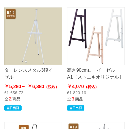
ターレンスメタル3段イー
高さ90cmローイーゼル
ゼル
A1〔ストエキオリジナル〕
￥5,280～
￥6,380
￥4,070
（税込）
（税込）
61-656-72
61-820-16
2
3
全
商品
全
商品