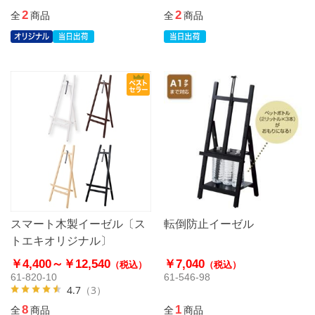
2
2
全
商品
全
商品
スマート木製イーゼル〔ス
転倒防止イーゼル
トエキオリジナル〕
￥4,400～
￥12,540
￥7,040
（税込）
（税込）
61-820-10
61-546-98
4.7
（3）
8
1
全
商品
全
商品