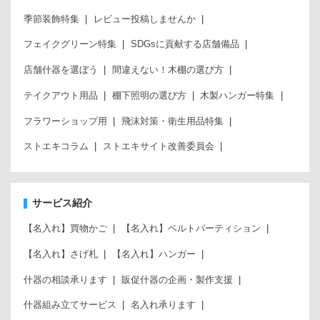
季節装飾特集
レビュー投稿しませんか
フェイクグリーン特集
SDGsに貢献する店舗備品
店舗什器を選ぼう
間違えない！木棚の選び方
テイクアウト用品
棚下照明の選び方
木製ハンガー特集
フラワーショップ用
飛沫対策・衛生用品特集
ストエキコラム
ストエキサイト改善委員会
サービス紹介
【名入れ】買物かご
【名入れ】ベルトパーティション
【名入れ】さげ札
【名入れ】ハンガー
什器の相談承ります
販促什器の企画・製作支援
什器組み立てサービス
名入れ承ります