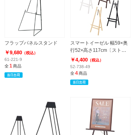
フラップパネルスタンド
スマートイーゼル 幅59×奥
行52×高さ117cm〔ストエ
￥9,680
（税込）
キオリジナル〕
￥4,400
61-221-9
（税込）
1
全
商品
52-738-49
4
全
商品