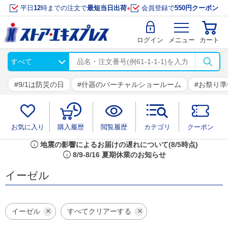
平日
12
時までの注文で
最短当日出荷
※
会員登録で
550円クーポン
ログイン
メニュー
カート
9/1は防災の日
什器のバーチャルショールーム
お祭り準
お気に入り
購入履歴
閲覧履歴
カテゴリ
クーポン
info
地震の影響によるお届けの遅れについて(8/5時点)
info
8/9-8/16 夏期休業のお知らせ
イーゼル
イーゼル
すべてクリアーする