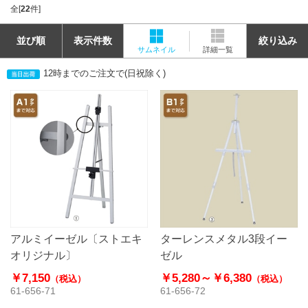
全[
22
件]
並び順
表示件数
絞り込み
サムネイル
詳細一覧
12時までのご注文で(日祝除く)
アルミイーゼル〔ストエキ
ターレンスメタル3段イー
オリジナル〕
ゼル
￥7,150
￥5,280～
￥6,380
（税込）
（税込）
61-656-71
61-656-72