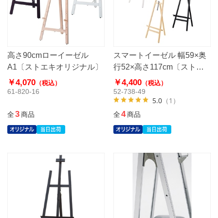
高さ90cmローイーゼル
スマートイーゼル 幅59×奥
A1〔ストエキオリジナル〕
行52×高さ117cm〔ストエ
キオリジナル〕
￥4,070
￥4,400
（税込）
（税込）
61-820-16
52-738-49
5.0
（1）
3
4
全
商品
全
商品