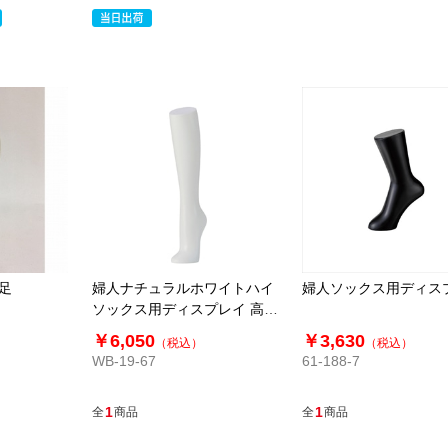
足
婦人ナチュラルホワイトハイ
婦人ソックス用ディス
ソックス用ディスプレイ 高さ
48cm
￥6,050
￥3,630
（税込）
（税込）
WB-19-67
61-188-7
1
1
全
商品
全
商品