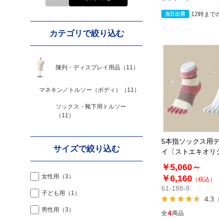
12時まで
カテゴリで絞り込む
陳列・ディスプレイ用品
（11）
マネキン／トルソー（ボディ）
（11）
ソックス・靴下用トルソー
（11）
5本指ソックス用
サイズで絞り込む
イ〔ストエキオリ
￥5,060～
女性用
（3）
￥6,160
（税込）
61-188-8
子ども用
（1）
4.3
男性用
（3）
4
全
商品