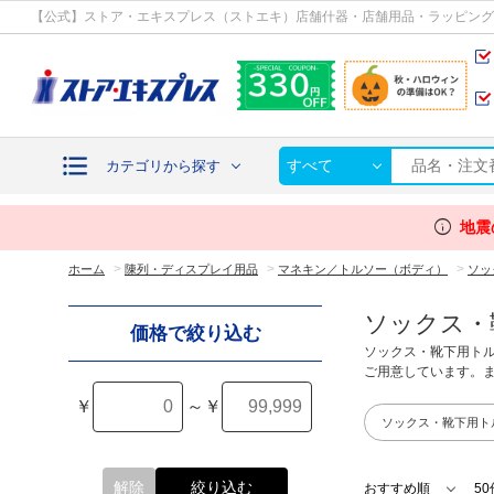
カテゴリから探す
【公式】ストア・エキスプレス（ストエキ）店舗什器・店舗用品・ラッピング
すべて
カテゴリから探す
info
地震
>
>
>
ホーム
陳列・ディスプレイ用品
マネキン／トルソー（ボディ）
ソッ
ソックス・
価格で絞り込む
ソックス・靴下用ト
ご用意しています。
￥
～
￥
ソックス・靴下用ト
解除
絞り込む