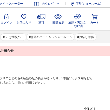
登録
ログイン
お気に入り
送料
閲覧履歴
履歴・再注文
クイックオーダー
カタログ
店舗(ショールーム)
カート
・領収書
ログイン
お気に入り
送料
閲覧履歴
履歴・再注文
カート
・領収書
9/1は防災の日
什器のバーチャルショールーム
お祭り準備
業のお知らせ
クリアなどの色の種類や足の長さが選べたり、5本指ソックス用なども
お求めなら、是非ご利用ください。
全[
11
件]