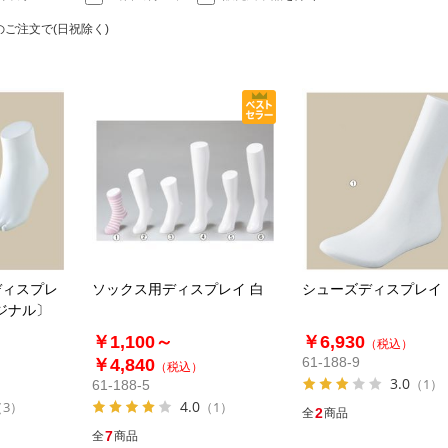
のご注文で(日祝除く)
ディスプレ
ソックス用ディスプレイ 白
シューズディスプレイ
ジナル〕
￥1,100～
￥6,930
（税込）
61-188-9
￥4,840
（税込）
3.0
（1）
61-188-5
4.0
（3）
（1）
2
全
商品
7
全
商品