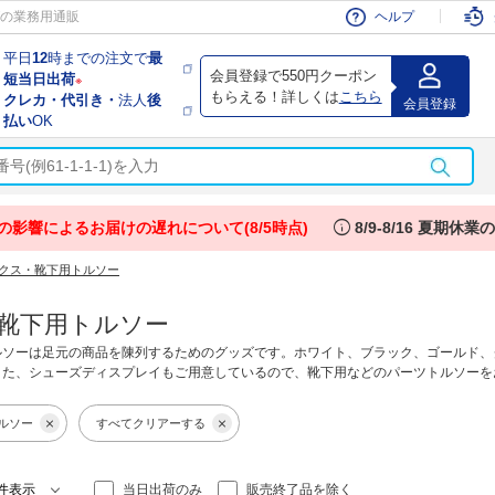
会員
の業務用通販
ヘルプ
平日
12
時までの注文で
最
会員登録で550円クーポン
短当日出荷
※
もらえる！詳しくは
こちら
クレカ・代引き・
法人
後
会員登録
払い
OK
info
の影響によるお届けの遅れについて(8/5時点)
8/9-8/16 夏期休
クス・靴下用トルソー
靴下用トルソー
ルソーは足元の商品を陳列するためのグッズです。ホワイト、ブラック、ゴールド、
また、シューズディスプレイもご用意しているので、靴下用などのパーツトルソーを
ルソー
すべてクリアーする
当日出荷のみ
販売終了品を除く