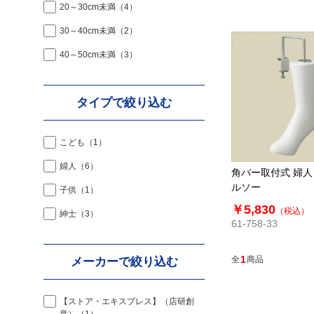
20～30cm未満
（4）
30～40cm未満
（2）
40～50cm未満
（3）
タイプで絞り込む
こども
（1）
婦人
（6）
角バー取付式 婦
ルソー
子供
（1）
￥5,830
（税込）
紳士
（3）
61-758-33
1
全
商品
メーカーで絞り込む
【ストア・エキスプレス】（店研創