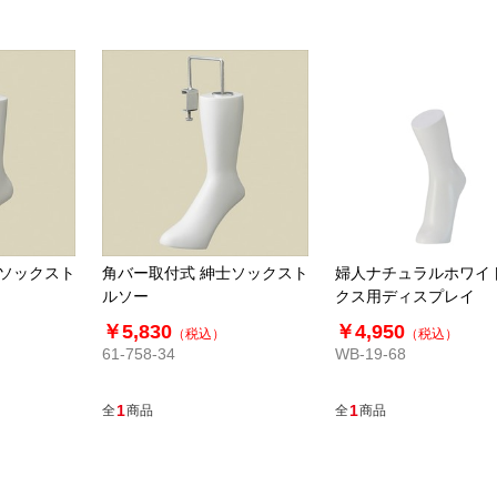
人ソックスト
角バー取付式 紳士ソックスト
婦人ナチュラルホワイ
ルソー
クス用ディスプレイ
￥5,830
￥4,950
（税込）
（税込）
61-758-34
WB-19-68
1
1
全
商品
全
商品