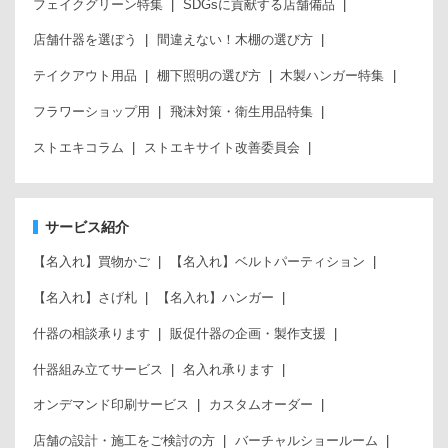
フェイクグリーン特集
SDGsに貢献する店舗備品
店舗什器を選ぼう
間違えない！木棚の選び方
テイクアウト用品
棚下照明の選び方
木製ハンガー特集
フラワーショップ用
飛沫対策・衛生用品特集
ストエキコラム
ストエキサイト改善委員会
サービス紹介
【名入れ】買物かご
【名入れ】ベルトパーティション
【名入れ】さげ札
【名入れ】ハンガー
什器の相談承ります
販促什器の企画・製作支援
什器組み立てサービス
名入れ承ります
オンデマンド印刷サービス
カスタムオーダー
店舗の設計・施工をご検討の方
バーチャルショールーム