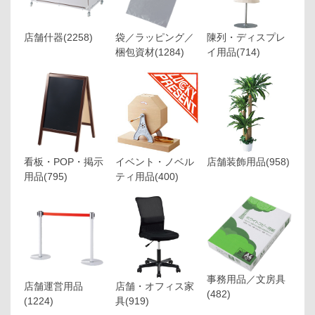
店舗什器
(2258)
袋／ラッピング／
陳列・ディスプレ
梱包資材
(1284)
イ用品
(714)
看板・POP・掲示
イベント・ノベル
店舗装飾用品
(958)
用品
(795)
ティ用品
(400)
事務用品／文房具
店舗運営用品
店舗・オフィス家
(482)
(1224)
具
(919)