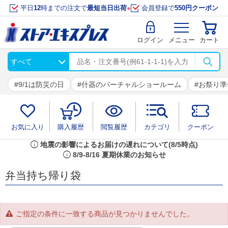
平日
12
時までの注文で
最短当日出荷
※
会員登録で
550円クーポン
ログイン
メニュー
カート
9/1は防災の日
什器のバーチャルショールーム
お祭り準
お気に入り
購入履歴
閲覧履歴
カテゴリ
クーポン
info
地震の影響によるお届けの遅れについて(8/5時点)
info
8/9-8/16 夏期休業のお知らせ
弁当持ち帰り袋
ご指定の条件に一致する商品が見つかりませんでした。