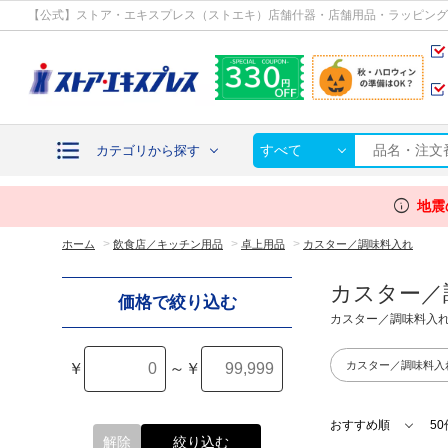
カテゴリから探す
【公式】ストア・エキスプレス（ストエキ）店舗什器・店舗用品・ラッピング
すべて
カテゴリから探す
info
地震
>
>
>
ホーム
飲食店／キッチン用品
卓上用品
カスター／調味料入れ
カスター／
価格で絞り込む
カスター／調味料入
カスター／調味料入
￥
～
￥
解除
絞り込む