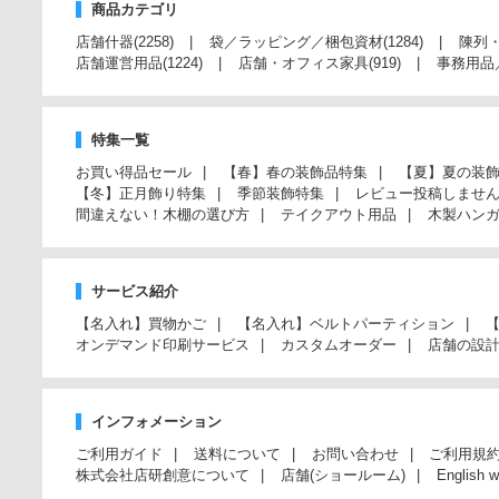
商品カテゴリ
店舗什器
(2258)
袋／ラッピング／梱包資材
(1284)
陳列
店舗運営用品
(1224)
店舗・オフィス家具
(919)
事務用品
特集一覧
お買い得品セール
【春】春の装飾品特集
【夏】夏の装
【冬】正月飾り特集
季節装飾特集
レビュー投稿しませ
間違えない！木棚の選び方
テイクアウト用品
木製ハン
サービス紹介
【名入れ】買物かご
【名入れ】ベルトパーティション
オンデマンド印刷サービス
カスタムオーダー
店舗の設
インフォメーション
ご利用ガイド
送料について
お問い合わせ
ご利用規
株式会社店研創意について
店舗(ショールーム)
English w