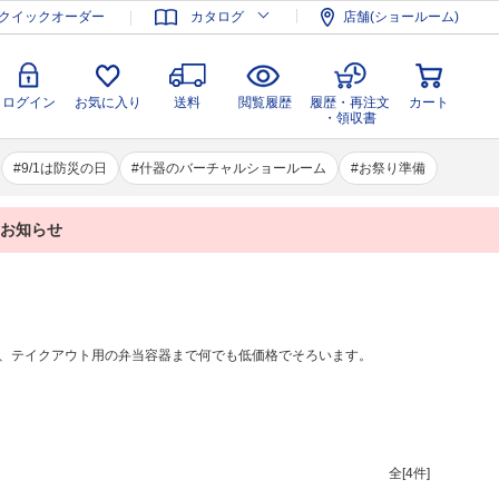
登録
ログイン
お気に入り
送料
閲覧履歴
履歴・再注文
クイックオーダー
カタログ
店舗(ショールーム)
カート
・領収書
ログイン
お気に入り
送料
閲覧履歴
履歴・再注文
カート
・領収書
9/1は防災の日
什器のバーチャルショールーム
お祭り準備
業のお知らせ
、テイクアウト用の弁当容器まで何でも低価格でそろいます。
全[
4
件]