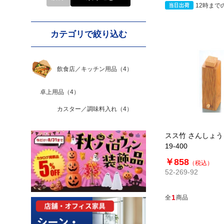
12時まで
カテゴリで絞り込む
飲食店／キッチン用品
（4）
卓上用品
（4）
カスター／調味料入れ
（4）
スス竹 さんしょう
19-400
￥858
（税込）
52-269-92
1
全
商品