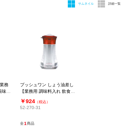
サムネイル
詳細一覧
【業務
プッシュワン しょう油差し
薬味ス
【業務用 調味料入れ 飲食店
味料ス
調味料置き 醤油さし 醤油入
￥924
（税込）
れ 】 PU-1 レッド 40ml
52-270-31
1
全
商品