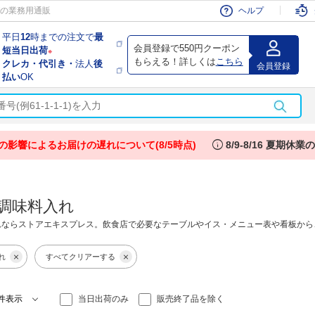
会員
の業務用通販
ヘルプ
平日
12
時までの注文で
最
会員登録で550円クーポン
短当日出荷
※
もらえる！詳しくは
こちら
クレカ・代引き・
法人
後
会員登録
払い
OK
info
の影響によるお届けの遅れについて(8/5時点)
8/9-8/16 夏期休
調味料入れ
れならストアエキスプレス。飲食店で必要なテーブルやイス・メニュー表や看板から
れ
すべてクリアーする
当日出荷のみ
販売終了品を除く