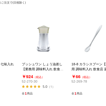
のご注文で(日祝除く)
 七味入れ
プッシュワン しょう油差し
18-8 カラシスプーン
【業務用 調味料入れ 飲食店
用 調味料入れ 飲食店 
調味料置き 醤油さし 醤油入
プーン ステンレス 調
￥924
￥66
（税込）
（税込）
れ 】 PU-1 アイボリー40ml
プーン】 全長78mm
52-270-30
52-269-78
5.0
（1）
1
1
全
商品
全
商品