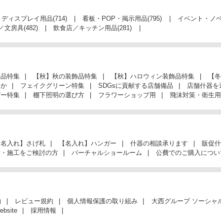
・ディスプレイ用品
(714)
看板・POP・掲示用品
(795)
イベント・ノ
／文房具
(482)
飲食店／キッチン用品
(281)
飾品特集
【秋】秋の装飾品特集
【秋】ハロウィン装飾品特集
【冬
んか
フェイクグリーン特集
SDGsに貢献する店舗備品
店舗什器を
ガー特集
棚下照明の選び方
フラワーショップ用
飛沫対策・衛生用
【名入れ】さげ札
【名入れ】ハンガー
什器の相談承ります
販促什
計・施工をご検討の方
バーチャルショールーム
公費でのご購入につい
約
レビュー規約
個人情報保護の取り組み
大西グループ ソーシャ
ebsite
採用情報