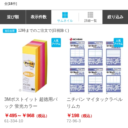
全[
18
件]
並び順
表示件数
絞り込み
サムネイル
詳細一覧
12時までのご注文で(日祝除く)
3Mポストイット 超徳用パ
ニチバン マイタックラベル
ック 蛍光カラー
リムカ
￥495～
￥968
￥198
（税込）
（税込）
61-334-10
72-96-3