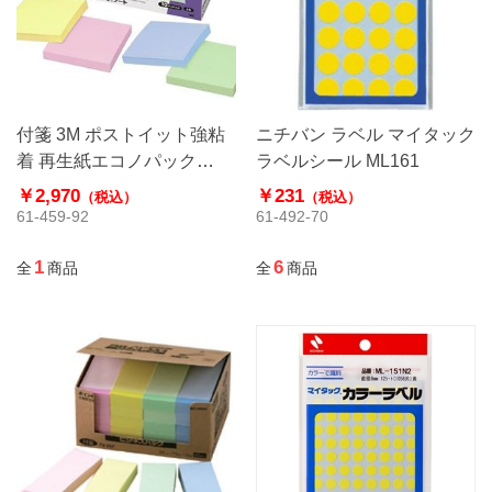
付箋 3M ポストイット強粘
ニチバン ラベル マイタック
着 再生紙エコノパック
ラベルシール ML161
6541SS－Y
￥2,970
￥231
（税込）
（税込）
61-459-92
61-492-70
1
6
全
商品
全
商品