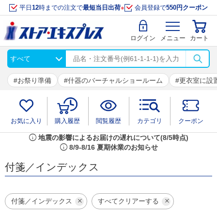
平日
12
時までの注文で
最短当日出荷
※
会員登録で
550円クーポン
ログイン
メニュー
カート
お祭り準備
什器のバーチャルショールーム
更衣室に設
お気に入り
購入履歴
閲覧履歴
カテゴリ
クーポン
info
地震の影響によるお届けの遅れについて(8/5時点)
info
8/9-8/16 夏期休業のお知らせ
付箋／インデックス
付箋／インデックス
すべてクリアーする