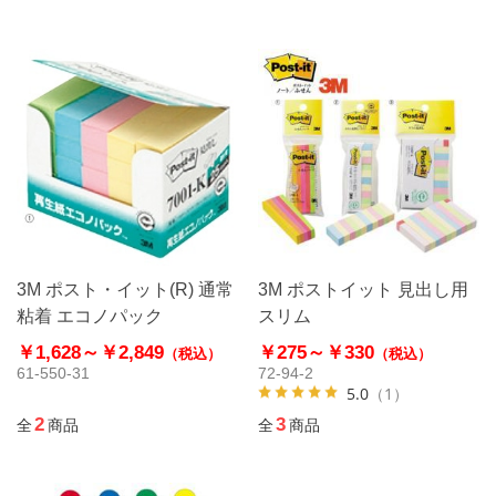
3M ポスト・イット(R) 通常
3M ポストイット 見出し用
粘着 エコノパック
スリム
￥1,628～
￥2,849
￥275～
￥330
（税込）
（税込）
61-550-31
72-94-2
5.0
（1）
2
3
全
商品
全
商品