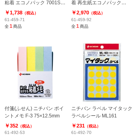
粘着 エコノパック 7001SS
着 再生紙エコノパック
－NE
6541SS－Y
￥1,738
￥2,970
（税込）
（税込）
61-459-71
61-459-92
1
1
全
商品
全
商品
付箋(ふせん) ニチバン ポイ
ニチバン ラベル マイタック
ントメモ F-3 75×12.5mm
ラベルシール ML161
￥352
￥231
（税込）
（税込）
61-492-53
61-492-70