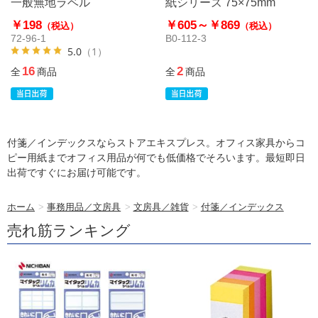
一般無地ラベル
紙シリーズ 75×75mm
￥198
￥605～
￥869
（税込）
（税込）
72-96-1
B0-112-3
5.0
（1）
16
2
全
商品
全
商品
付箋／インデックスならストアエキスプレス。オフィス家具からコ
ピー用紙までオフィス用品が何でも低価格でそろいます。最短即日
出荷ですぐにお届け可能です。
ホーム
>
事務用品／文房具
>
文房具／雑貨
>
付箋／インデックス
売れ筋ランキング