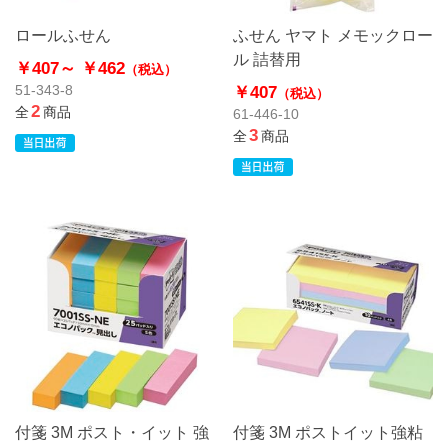
ロールふせん
ふせん ヤマト メモックロー
ル 詰替用
￥407～
￥462
（税込）
￥407
51-343-8
（税込）
2
全
商品
61-446-10
3
全
商品
付箋 3M ポスト・イット 強
付箋 3M ポストイット強粘