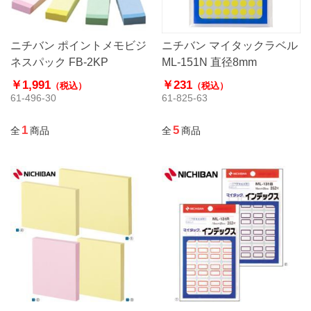
ニチバン ポイントメモビジ
ニチバン マイタックラベル
ネスパック FB-2KP
ML-151N 直径8mm
￥1,991
￥231
（税込）
（税込）
61-496-30
61-825-63
1
5
全
商品
全
商品