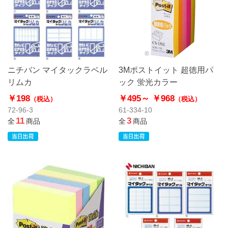
ニチバン マイタックラベル
3Mポストイット 超徳用パ
リムカ
ック 蛍光カラー
￥198
￥495～
￥968
（税込）
（税込）
72-96-3
61-334-10
11
3
全
商品
全
商品