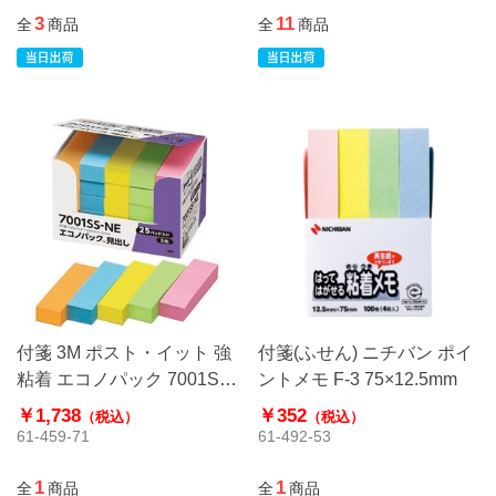
3
11
全
商品
全
商品
付箋 3M ポスト・イット 強
付箋(ふせん) ニチバン ポイ
粘着 エコノパック 7001SS
ントメモ F-3 75×12.5mm
－NE
￥1,738
￥352
（税込）
（税込）
61-459-71
61-492-53
1
1
全
商品
全
商品