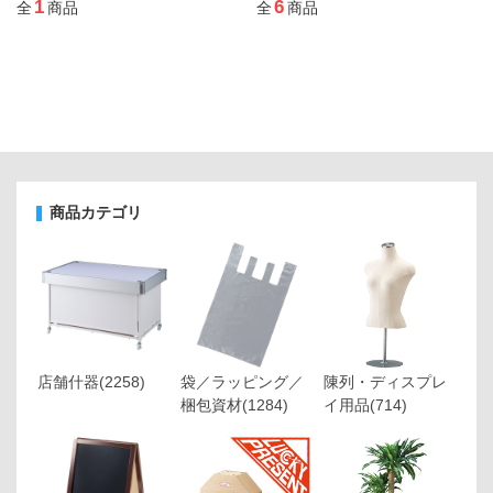
1
6
全
商品
全
商品
商品カテゴリ
店舗什器
(2258)
袋／ラッピング／
陳列・ディスプレ
梱包資材
(1284)
イ用品
(714)