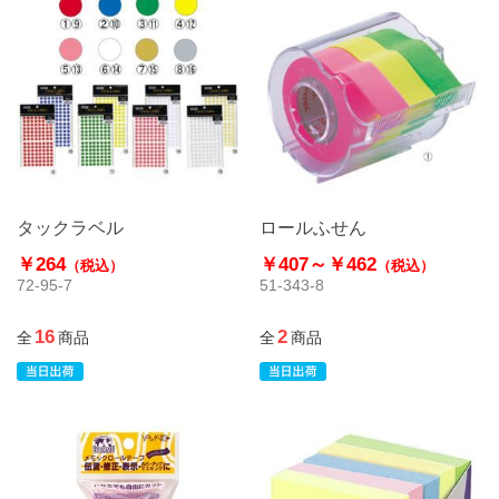
タックラベル
ロールふせん
￥264
￥407～
￥462
（税込）
（税込）
72-95-7
51-343-8
16
2
全
商品
全
商品