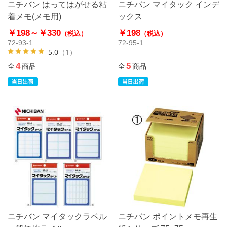
ニチバン はってはがせる粘
ニチバン マイタック インデ
着メモ(メモ用)
ックス
￥198～
￥330
￥198
（税込）
（税込）
72-93-1
72-95-1
5.0
（1）
4
5
全
商品
全
商品
ニチバン マイタックラベル
ニチバン ポイントメモ再生