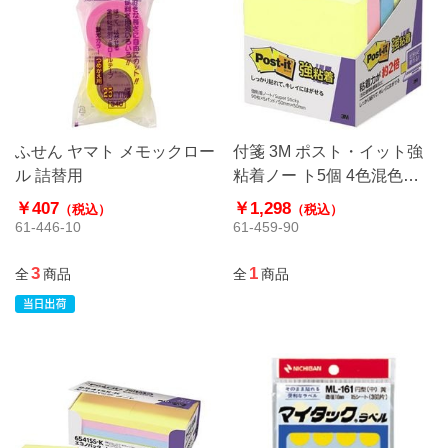
ふせん ヤマト メモックロー
付箋 3M ポスト・イット強
ル 詰替用
粘着ノー ト5個 4色混色
650－5SSAP
￥407
￥1,298
（税込）
（税込）
61-446-10
61-459-90
3
1
全
商品
全
商品