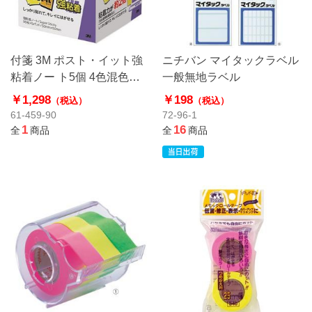
付箋 3M ポスト・イット強
ニチバン マイタックラベル
粘着ノー ト5個 4色混色
一般無地ラベル
650－5SSAP
￥1,298
￥198
（税込）
（税込）
61-459-90
72-96-1
1
16
全
商品
全
商品