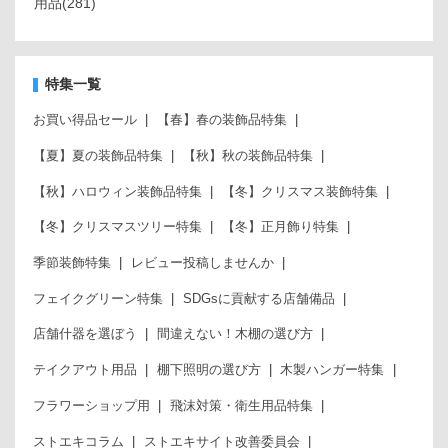
用品
(281)
特集一覧
お買い得品セール
【春】春の装飾品特集
【夏】夏の装飾品特集
【秋】秋の装飾品特集
【秋】ハロウィン装飾品特集
【冬】クリスマス装飾特集
【冬】クリスマスツリー特集
【冬】正月飾り特集
季節装飾特集
レビュー投稿しませんか
フェイクグリーン特集
SDGsに貢献する店舗備品
店舗什器を選ぼう
間違えない！木棚の選び方
テイクアウト用品
棚下照明の選び方
木製ハンガー特集
フラワーショップ用
飛沫対策・衛生用品特集
ストエキコラム
ストエキサイト改善委員会