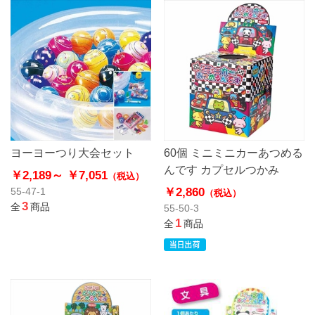
ヨーヨーつり大会セット
60個 ミニミニカーあつめる
んです カプセルつかみ
￥2,189～
￥7,051
（税込）
￥2,860
55-47-1
（税込）
3
全
商品
55-50-3
1
全
商品