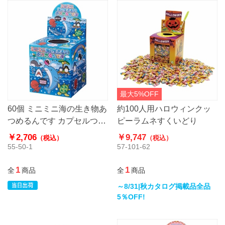
最大5%OFF
60個 ミニミニ海の生き物あ
約100人用ハロウィンクッ
つめるんです カプセルつか
ピーラムネすくいどり
み
￥2,706
￥9,747
（税込）
（税込）
55-50-1
57-101-62
1
1
全
商品
全
商品
～8/31|秋カタログ掲載品全品
5％OFF!