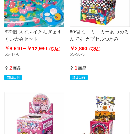
320個 スイスイきんぎょす
60個 ミニミニカーあつめる
くい大会セット
んです カプセルつかみ
￥8,910～
￥12,980
￥2,860
（税込）
（税込）
55-47-6
55-50-3
2
1
全
商品
全
商品