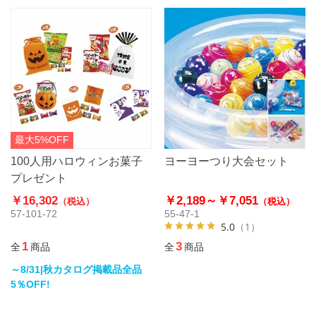
最大5%OFF
100人用ハロウィンお菓子
ヨーヨーつり大会セット
プレゼント
￥16,302
￥2,189～
￥7,051
（税込）
（税込）
57-101-72
55-47-1
5.0
（1）
1
3
全
商品
全
商品
～8/31|秋カタログ掲載品全品
5％OFF!