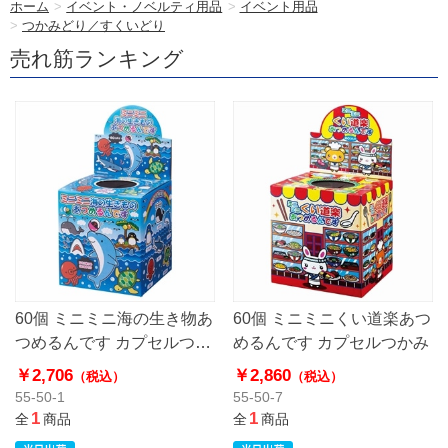
ホーム
>
イベント・ノベルティ用品
>
イベント用品
>
つかみどり／すくいどり
売れ筋ランキング
60個 ミニミニ海の生き物あ
60個 ミニミニくい道楽あつ
つめるんです カプセルつか
めるんです カプセルつかみ
み
￥2,706
￥2,860
（税込）
（税込）
55-50-1
55-50-7
1
1
全
商品
全
商品