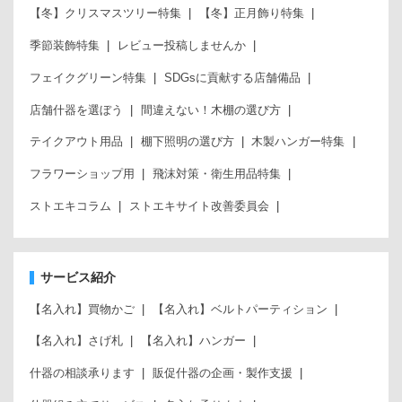
【冬】クリスマスツリー特集
【冬】正月飾り特集
季節装飾特集
レビュー投稿しませんか
フェイクグリーン特集
SDGsに貢献する店舗備品
店舗什器を選ぼう
間違えない！木棚の選び方
テイクアウト用品
棚下照明の選び方
木製ハンガー特集
フラワーショップ用
飛沫対策・衛生用品特集
ストエキコラム
ストエキサイト改善委員会
サービス紹介
【名入れ】買物かご
【名入れ】ベルトパーティション
【名入れ】さげ札
【名入れ】ハンガー
什器の相談承ります
販促什器の企画・製作支援