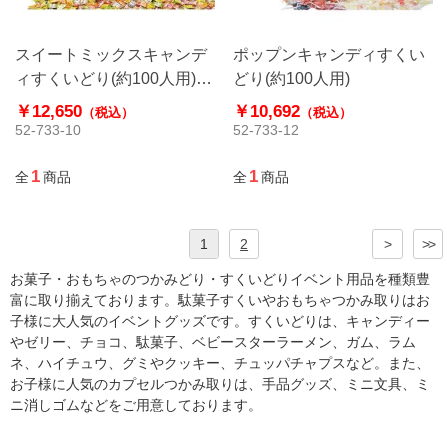
スイートミックスキャンデ
ポップンキャンディすくい
ィすくいどり(約100人用)
どり(約100人用)
イベントセット
￥12,650
￥10,692
（税込）
（税込）
52-733-10
52-733-12
1
1
全
商品
全
商品
1
2
>
>>
お菓子・おもちゃのつかみどり・すくいどりイベント用品を種類豊
富に取り揃えております。駄菓子すくいやおもちゃつかみ取りはお
子様に大人気のイベントグッズです。すくいどりは、キャンディー
やゼリー、チョコ、駄菓子、ベビースターラーメン、ガム、ラム
ネ、ハイチュウ、グミやクッキー、チュッパチャプスなど。また、
お子様に人気のカプセルつかみ取りは、手品グッズ、ミニ文具、ミ
ニ消しゴムなどをご用意しております。