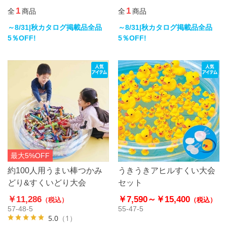
1
1
全
商品
全
商品
～8/31|秋カタログ掲載品全品
～8/31|秋カタログ掲載品全品
5％OFF!
5％OFF!
最大5%OFF
約100人用うまい棒つかみ
うきうきアヒルすくい大会
どり&すくいどり大会
セット
￥11,286
￥7,590～
￥15,400
（税込）
（税込）
57-48-5
55-47-5
5.0
（1）