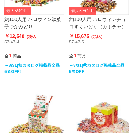
最大5%OFF
最大5%OFF
約100人用 ハロウィン駄菓
約100人用 ハロウィンチョ
子つかみどり
コすくいどり（カボチャ）
￥12,540
￥15,675
（税込）
（税込）
57-47-4
57-47-5
1
1
全
商品
全
商品
～8/31|秋カタログ掲載品全品
～8/31|秋カタログ掲載品全品
5％OFF!
5％OFF!