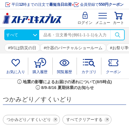
平日
12
時までの注文で
最短当日出荷
※
会員登録で
550円クーポン
ログイン
メニュー
カート
9/1は防災の日
什器のバーチャルショールーム
お祭り準
お気に入り
購入履歴
閲覧履歴
カテゴリ
クーポン
info
地震の影響によるお届けの遅れについて(8/5時点)
info
8/9-8/16 夏期休業のお知らせ
つかみどり／すくいどり
つかみどり／すくいどり
すべてクリアーする