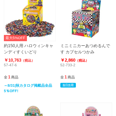
最大5%OFF
約150人用 ハロウィンキャ
ミニミニカーあつめるんで
ンディすくいどり
す カプセルつかみ
￥10,763
￥2,860
（税込）
（税込）
57-47-6
52-733-2
1
1
全
商品
全
商品
～8/31|秋カタログ掲載品全品
5％OFF!