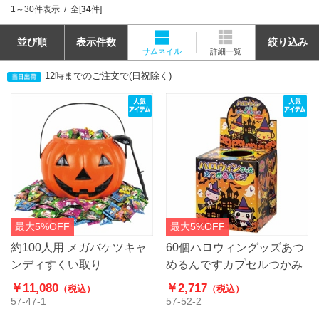
1～30件表示
全[
34
件]
並び順
表示件数
絞り込み
サムネイル
詳細一覧
12時までのご注文で(日祝除く)
最大5%OFF
最大5%OFF
約100人用 メガバケツキャ
60個ハロウィングッズあつ
ンディすくい取り
めるんですカプセルつかみ
￥11,080
￥2,717
（税込）
（税込）
57-47-1
57-52-2