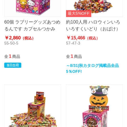
最大5%OFF
60個 ラブリーグッズあつめ
約100人用 ハロウィンいろ
るんです カプセルつかみ
いろすくいどり（おばけ）
￥2,860
￥15,466
（税込）
（税込）
55-50-5
57-47-3
1
1
全
商品
全
商品
～8/31|秋カタログ掲載品全品
5％OFF!