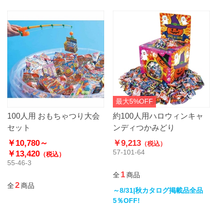
最大5%OFF
100人用 おもちゃつり大会
約100人用ハロウィンキャ
セット
ンディつかみどり
￥10,780～
￥9,213
（税込）
57-101-64
￥13,420
（税込）
55-46-3
1
全
商品
2
全
商品
～8/31|秋カタログ掲載品全品
5％OFF!