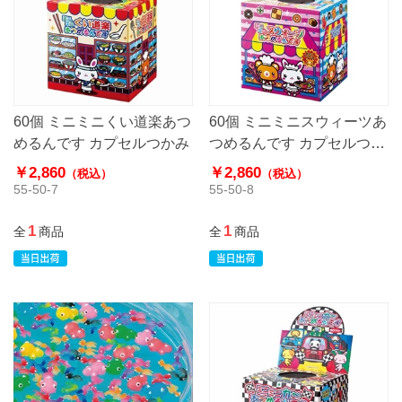
60個 ミニミニくい道楽あつ
60個 ミニミニスウィーツあ
めるんです カプセルつかみ
つめるんです カプセルつか
み
￥2,860
￥2,860
（税込）
（税込）
55-50-7
55-50-8
1
1
全
商品
全
商品