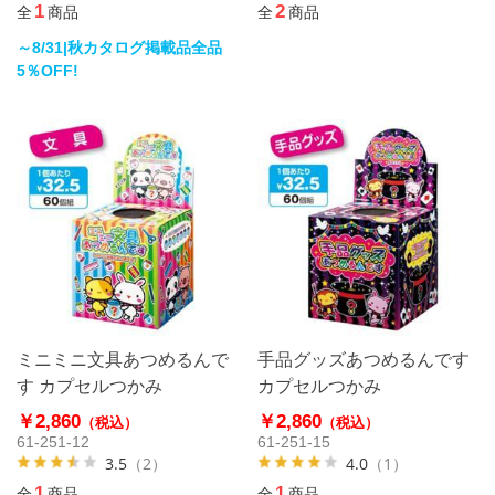
1
2
全
商品
全
商品
～8/31|秋カタログ掲載品全品
5％OFF!
ミニミニ文具あつめるんで
手品グッズあつめるんです
す カプセルつかみ
カプセルつかみ
￥2,860
￥2,860
（税込）
（税込）
61-251-12
61-251-15
3.5
（2）
4.0
（1）
1
1
全
商品
全
商品