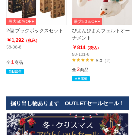
最大50％OFF
最大50％OFF
2個 ブックボックスセット
びよんびよんフェルトオー
ナメント
￥1,292
（税込）
￥814
58-98-8
（税込）
58-101-8
5.0
（2）
1
全
商品
2
全
商品
掘り出し物あります OUTLETセールセール！