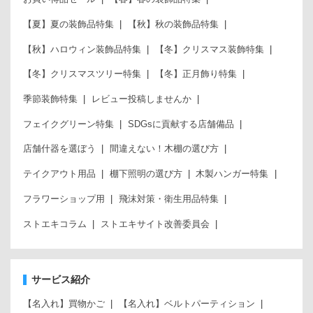
【夏】夏の装飾品特集
【秋】秋の装飾品特集
【秋】ハロウィン装飾品特集
【冬】クリスマス装飾特集
【冬】クリスマスツリー特集
【冬】正月飾り特集
季節装飾特集
レビュー投稿しませんか
フェイクグリーン特集
SDGsに貢献する店舗備品
店舗什器を選ぼう
間違えない！木棚の選び方
テイクアウト用品
棚下照明の選び方
木製ハンガー特集
フラワーショップ用
飛沫対策・衛生用品特集
ストエキコラム
ストエキサイト改善委員会
サービス紹介
【名入れ】買物かご
【名入れ】ベルトパーティション