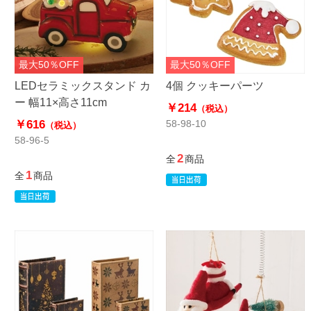
最大50％OFF
最大50％OFF
LEDセラミックスタンド カ
4個 クッキーパーツ
ー 幅11×高さ11cm
￥214
（税込）
￥616
58-98-10
（税込）
58-96-5
2
全
商品
1
全
商品