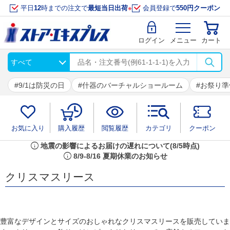
平日
12
時までの注文で
最短当日出荷
※
会員登録で
550円クーポン
ログイン
メニュー
カート
9/1は防災の日
什器のバーチャルショールーム
お祭り準
お気に入り
購入履歴
閲覧履歴
カテゴリ
クーポン
info
地震の影響によるお届けの遅れについて(8/5時点)
info
8/9-8/16 夏期休業のお知らせ
クリスマスリース
豊富なデザインとサイズのおしゃれなクリスマスリースを販売していま