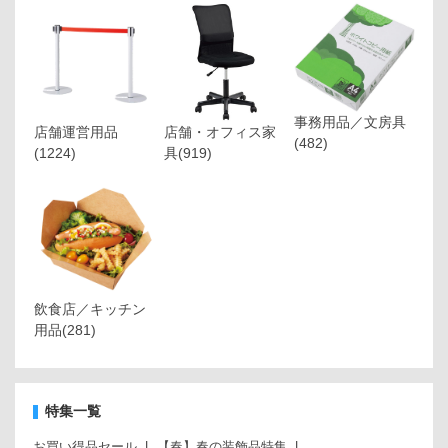
事務用品／文房具
店舗運営用品
店舗・オフィス家
(482)
(1224)
具
(919)
飲食店／キッチン
用品
(281)
特集一覧
お買い得品セール
【春】春の装飾品特集