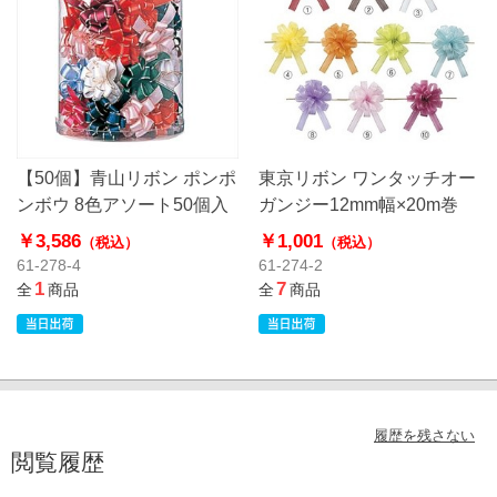
【50個】青山リボン ポンポ
東京リボン ワンタッチオー
ンボウ 8色アソート50個入
ガンジー12mm幅×20m巻
￥3,586
￥1,001
（税込）
（税込）
61-278-4
61-274-2
1
7
全
商品
全
商品
履歴を残さない
閲覧履歴