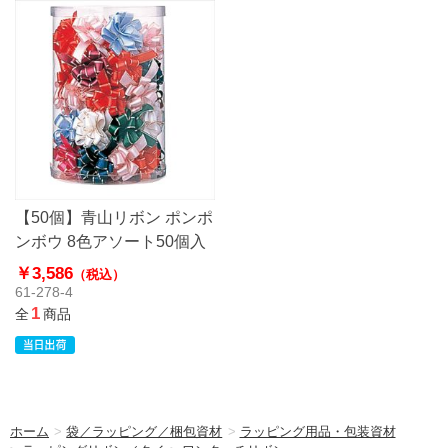
【50個】青山リボン ポンポ
ンボウ 8色アソート50個入
￥3,586
（税込）
61-278-4
1
全
商品
ホーム
>
袋／ラッピング／梱包資材
>
ラッピング用品・包装資材