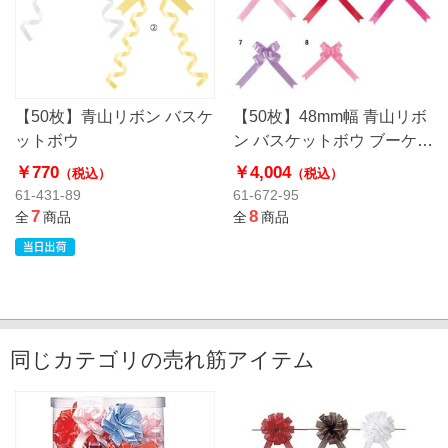
【50枚】青山リボン バスケ
【50枚】48mm幅 青山リボ
ットボウ
ン バスケットボウ ブーケサ
テン無地
￥770
￥4,004
（税込）
（税込）
61-431-89
61-672-95
7
8
全
商品
全
商品
同じカテゴリの売れ筋アイテム