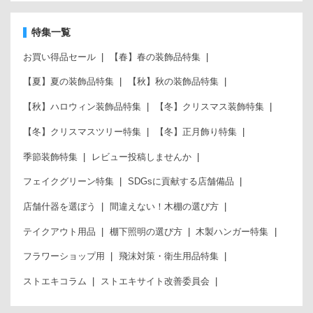
特集一覧
お買い得品セール
【春】春の装飾品特集
【夏】夏の装飾品特集
【秋】秋の装飾品特集
【秋】ハロウィン装飾品特集
【冬】クリスマス装飾特集
【冬】クリスマスツリー特集
【冬】正月飾り特集
季節装飾特集
レビュー投稿しませんか
フェイクグリーン特集
SDGsに貢献する店舗備品
店舗什器を選ぼう
間違えない！木棚の選び方
テイクアウト用品
棚下照明の選び方
木製ハンガー特集
フラワーショップ用
飛沫対策・衛生用品特集
ストエキコラム
ストエキサイト改善委員会