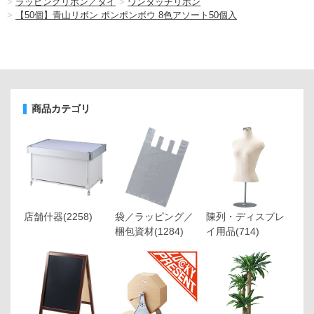
>
ラッピングリボン／タイ
>
ワンタッチリボン
>
【50個】青山リボン ポンポンボウ 8色アソート50個入
商品カテゴリ
店舗什器
(2258)
袋／ラッピング／
陳列・ディスプレ
梱包資材
(1284)
イ用品
(714)