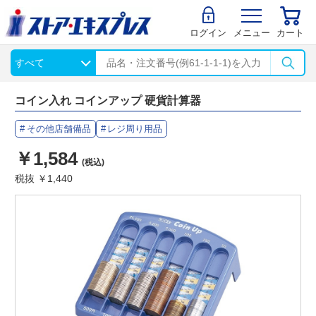
ログイン
メニュー
カート
コイン入れ コインアップ 硬貨計算器
その他店舗備品
レジ周り用品
￥1,584
(税込)
税抜 ￥1,440