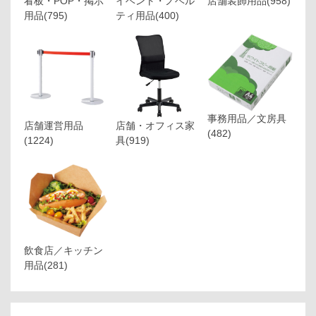
看板・POP・掲示
イベント・ノベル
店舗装飾用品
(958)
用品
(795)
ティ用品
(400)
事務用品／文房具
店舗運営用品
店舗・オフィス家
(482)
(1224)
具
(919)
飲食店／キッチン
用品
(281)