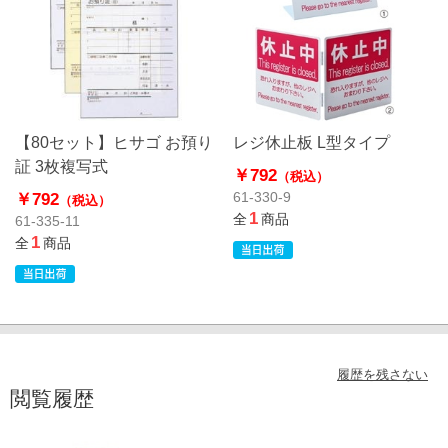
【80セット】ヒサゴ お預り
レジ休止板 L型タイプ
証 3枚複写式
￥792
（税込）
￥792
61-330-9
（税込）
1
全
商品
61-335-11
1
全
商品
履歴を残さない
閲覧履歴