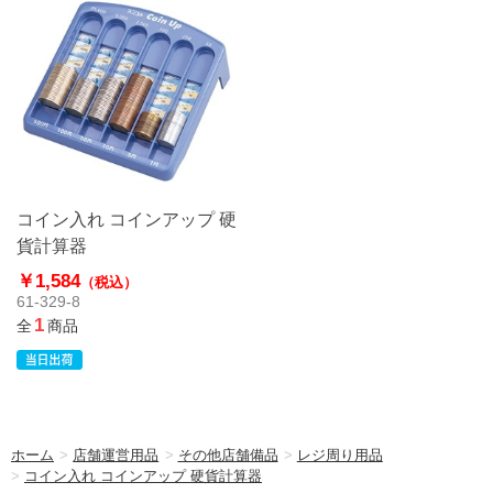
コイン入れ コインアップ 硬
貨計算器
￥1,584
（税込）
61-329-8
1
全
商品
ホーム
>
店舗運営用品
>
その他店舗備品
>
レジ周り用品
>
コイン入れ コインアップ 硬貨計算器