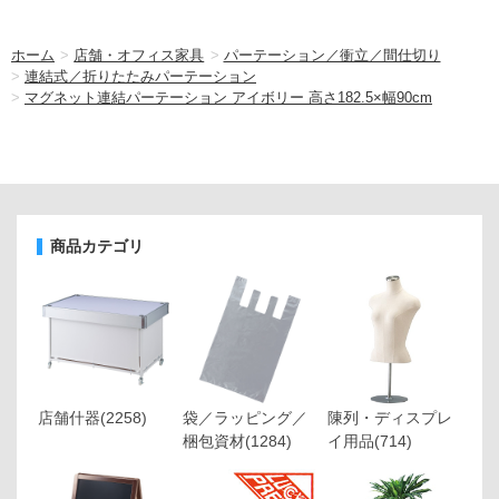
ホーム
>
店舗・オフィス家具
>
パーテーション／衝立／間仕切り
>
連結式／折りたたみパーテーション
>
マグネット連結パーテーション アイボリー 高さ182.5×幅90cm
商品カテゴリ
店舗什器
(2258)
袋／ラッピング／
陳列・ディスプレ
梱包資材
(1284)
イ用品
(714)