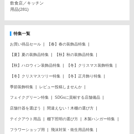
飲食店／キッチン
用品
(281)
特集一覧
お買い得品セール
【春】春の装飾品特集
【夏】夏の装飾品特集
【秋】秋の装飾品特集
【秋】ハロウィン装飾品特集
【冬】クリスマス装飾特集
【冬】クリスマスツリー特集
【冬】正月飾り特集
季節装飾特集
レビュー投稿しませんか
フェイクグリーン特集
SDGsに貢献する店舗備品
店舗什器を選ぼう
間違えない！木棚の選び方
テイクアウト用品
棚下照明の選び方
木製ハンガー特集
フラワーショップ用
飛沫対策・衛生用品特集