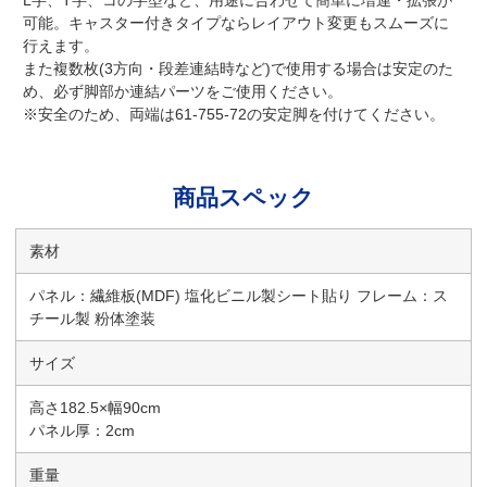
L字、T字、コの字型など、用途に合わせて簡単に増連・拡張が
可能。キャスター付きタイプならレイアウト変更もスムーズに
行えます。
また複数枚(3方向・段差連結時など)で使用する場合は安定のた
め、必ず脚部か連結パーツをご使用ください。
※安全のため、両端は61-755-72の安定脚を付けてください。
商品スペック
素材
パネル：繊維板(MDF) 塩化ビニル製シート貼り フレーム：ス
チール製 粉体塗装
サイズ
高さ182.5×幅90cm
パネル厚：2cm
重量