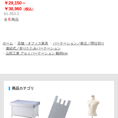
￥29,150～
￥36,960
（税込）
61-353-2
6
全
商品
ホーム
>
店舗・オフィス家具
>
パーテーション／衝立／間仕切り
>
連結式／折りたたみパーテーション
>
山田工業 アルミパーテーション 幅90cm
商品カテゴリ