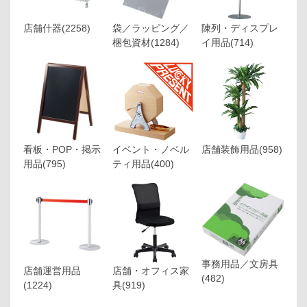
店舗什器
(2258)
袋／ラッピング／
陳列・ディスプレ
梱包資材
(1284)
イ用品
(714)
看板・POP・掲示
イベント・ノベル
店舗装飾用品
(958)
用品
(795)
ティ用品
(400)
事務用品／文房具
店舗運営用品
店舗・オフィス家
(482)
(1224)
具
(919)