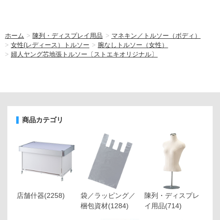
ホーム
>
陳列・ディスプレイ用品
>
マネキン／トルソー（ボディ）
>
女性(レディース）トルソー
>
腕なしトルソー（女性）
>
婦人ヤング芯地張トルソー〔ストエキオリジナル〕
商品カテゴリ
店舗什器
(2258)
袋／ラッピング／
陳列・ディスプレ
梱包資材
(1284)
イ用品
(714)