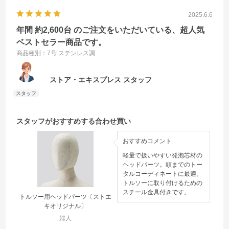
2025.6.6
年間 約2,600台 のご注文をいただいている、超人気
ベストセラー商品です。
商品種別：7号 ステンレス調
ストア・エキスプレス スタッフ
スタッフがおすすめする合わせ買い
おすすめコメント
軽量で扱いやすい発泡芯材の
ヘッドパーツ。頭までのトー
タルコーディネートに最適。
トルソーに取り付けるための
スチール金具付きです。
トルソー用ヘッドパーツ〔ストエ
帽子
キオリジナル〕
婦人