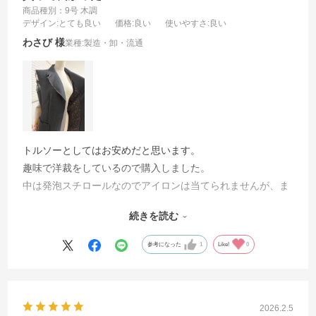
商品種別：9号 木調
デザイン
:とても良い
価格
:良い
使いやすさ
:良い
わさび
業種:
製造・卸・流通
トルソーとしてはお安めだと思います。
趣味で洋裁をしているので購入しました。
中は発泡スチロールなのでアイロンは当てられませんが、ま
ち針を刺せるのでとても便利です。着せた状態で縫えるので
続きを読む
フォルムが保てます。シルエット確認もしながら作成できま
す。
参考になった
1
Like!
0
簡単に組み立てできました。購入して良かったです！！
2026.2.5