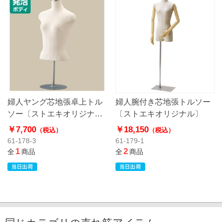
婦人ヤング芯地張卓上トル
婦人腕付き芯地張トルソー
ソー〔ストエキオリジナ
〔ストエキオリジナル〕
ル〕
￥7,700
￥18,150
（税込）
（税込）
61-178-3
61-179-1
1
2
全
商品
全
商品