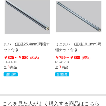
丸バー(直径25.4mm)両端ナ
ミニ丸バー(直径19.1mm)両
ット付き
端ナット付き
￥825～
￥880
￥759～
￥880
（税込）
（税込）
61-41-10
61-41-13
3
3
全
商品
全
商品
これを見た人がよく購入する商品はこちら