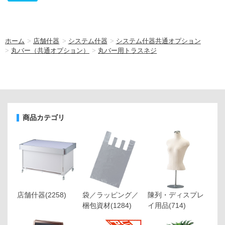
ホーム
>
店舗什器
>
システム什器
>
システム什器共通オプション
>
丸バー（共通オプション）
>
丸バー用トラスネジ
商品カテゴリ
店舗什器
(2258)
袋／ラッピング／
陳列・ディスプレ
梱包資材
(1284)
イ用品
(714)