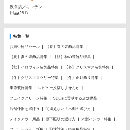
飲食店／キッチン
用品
(281)
特集一覧
お買い得品セール
【春】春の装飾品特集
【夏】夏の装飾品特集
【秋】秋の装飾品特集
【秋】ハロウィン装飾品特集
【冬】クリスマス装飾特集
【冬】クリスマスツリー特集
【冬】正月飾り特集
季節装飾特集
レビュー投稿しませんか
フェイクグリーン特集
SDGsに貢献する店舗備品
店舗什器を選ぼう
間違えない！木棚の選び方
テイクアウト用品
棚下照明の選び方
木製ハンガー特集
フラワーショップ用
飛沫対策・衛生用品特集