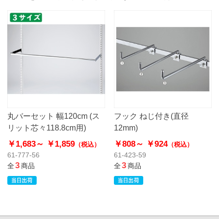
丸バーセット 幅120cm (ス
フック ねじ付き(直径
リット芯々118.8cm用)
12mm)
￥1,683～
￥1,859
￥808～
￥924
（税込）
（税込）
61-777-56
61-423-59
3
3
全
商品
全
商品