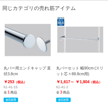
同じカテゴリの売れ筋アイテム
丸バー用エンドキャップ 直
丸バーセット 幅90cm (スリ
径3.8cm
ット芯々88.8cm用)
￥253
￥1,617～
￥1,804
（税込）
（税込）
61-41-15
61-41-2
1
3
全
商品
全
商品