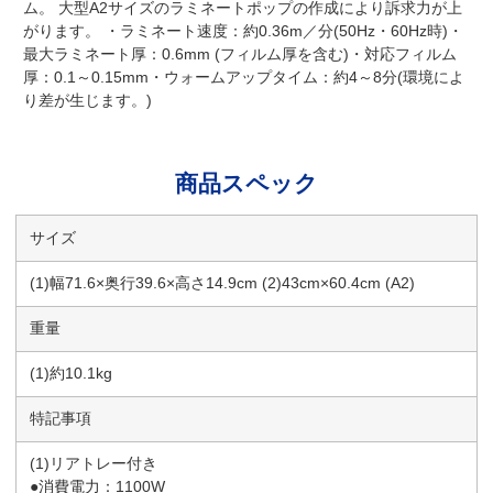
ム。 大型A2サイズのラミネートポップの作成により訴求力が上
がります。 ・ラミネート速度：約0.36m／分(50Hz・60Hz時)・
最大ラミネート厚：0.6mm (フィルム厚を含む)・対応フィルム
厚：0.1～0.15mm・ウォームアップタイム：約4～8分(環境によ
り差が生じます。)
商品スペック
サイズ
(1)幅71.6×奥行39.6×高さ14.9cm (2)43cm×60.4cm (A2)
重量
(1)約10.1kg
特記事項
(1)リアトレー付き
●消費電力：1100W