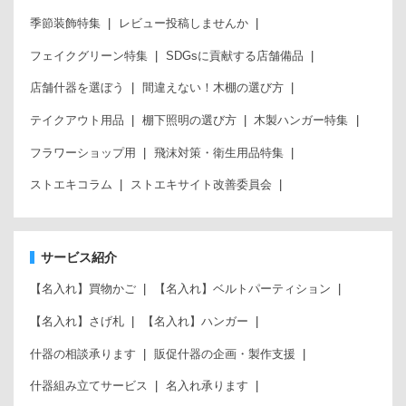
季節装飾特集
レビュー投稿しませんか
フェイクグリーン特集
SDGsに貢献する店舗備品
店舗什器を選ぼう
間違えない！木棚の選び方
テイクアウト用品
棚下照明の選び方
木製ハンガー特集
フラワーショップ用
飛沫対策・衛生用品特集
ストエキコラム
ストエキサイト改善委員会
サービス紹介
【名入れ】買物かご
【名入れ】ベルトパーティション
【名入れ】さげ札
【名入れ】ハンガー
什器の相談承ります
販促什器の企画・製作支援
什器組み立てサービス
名入れ承ります