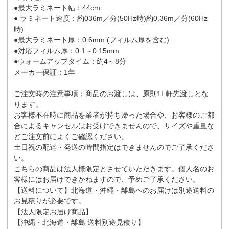
●最大ラミネート幅：44cm
● ラミネート速度：約036m／分(50Hz時)約0.36m／分(60Hz
時)
●最大ラミネート厚：0.6mm (フィルム厚を含む)
●対応フィルム厚：0.1～0.15mm
●ウォームアップタイム：約4～8分
メーカー保証：1年
ご注文時の注意事項：商品のお渡しは、原則1F軒先渡しとな
ります。
お客様不在時に商品を業者が持ち帰った場合や、お客様のご都
合によるキャンセルはお受けできませんので、サイズや重量な
どご注文前によくご確認ください。
土日祝の配達・発送の時間指定はできませんのでご了承くださ
い。
こちらの商品は法人様限定とさせていただきます。個人名のお
客様にはお届けできかねますので、予めご了承ください。
【送料について】北海道・沖縄・離島へのお届けは別途送料の
お見積りが必要です。
【法人限定お届け商品】
【沖縄・北海道・離島 送料別途見積り】