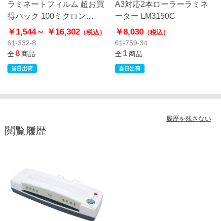
ラミネートフィルム 超お買
A3対応2本ローラーラミネ
得パック 100ミクロン
ーター LM3150C
【HEIKO】
￥1,544～
￥16,302
￥8,030
（税込）
（税込）
61-332-8
61-759-34
8
1
全
商品
全
商品
履歴を残さない
閲覧履歴