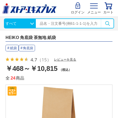
ログイン
メニュー
カート
HEIKO 角底袋 茶無地 紙袋
紙袋
角底袋
4.7
（15）
レビューを見る
￥468～￥10,815
（税込）
全
24
商品