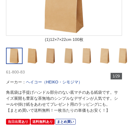
(1)12×7×22cm 100枚
61-800-83
1/29
メーカー：
ヘイコー（HEIKO・シモジマ）
角底袋は手提げハンドル部分のない底マチのある紙袋です。サ
イズ展開も豊富な茶無地のシンプルなデザインが人気です。シ
ールや掛け紙をあわせてプレゼント用のラッピングにも。
【まとめ買いで送料無料！一枚当たりの単価もお安く！】
当日出荷あり
送料無料あり
まとめ買い