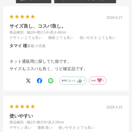
2026.6.27
サイズ良し、コスパ良し。
商品種別：幅26×奥行14×高さ48cm
デザイン
:とても良い
価格
:とても良い
使いやすさ
:とても良い
タマイ
業種:
小売業
ネット通販用に探してた袋です。
サイズもコスパも良く、リピ確定品です。
参考になった
0
Like!
0
2026.4.22
使いやすい
商品種別：幅15×奥行9×高さ28cm
デザイン
:良い
価格
:良い
使いやすさ
:とても良い