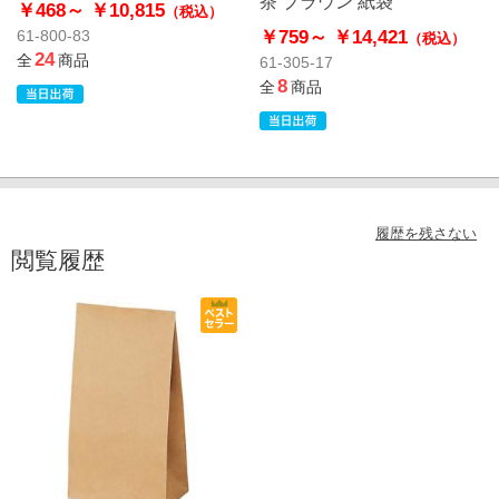
茶 ブラウン 紙袋
￥468～
￥10,815
（税込）
￥759～
￥14,421
61-800-83
（税込）
24
全
商品
61-305-17
8
全
商品
履歴を残さない
閲覧履歴