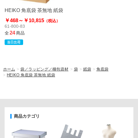
HEIKO 角底袋 茶無地 紙袋
￥468～
￥10,815
（税込）
61-800-83
24
全
商品
ホーム
>
袋／ラッピング／梱包資材
>
袋
>
紙袋
>
角底袋
>
HEIKO 角底袋 茶無地 紙袋
商品カテゴリ