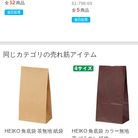
12
全
商品
61-798-69
5
全
商品
同じカテゴリの売れ筋アイテム
HEIKO 角底袋 茶無地 紙袋
HEIKO 角底袋 カラー無地