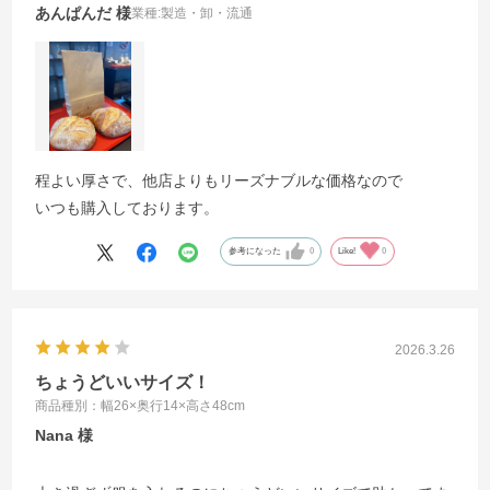
あんぱんだ
業種:
製造・卸・流通
程よい厚さで、他店よりもリーズナブルな価格なので
いつも購入しております。
参考になった
0
Like!
0
2026.3.26
ちょうどいいサイズ！
商品種別：幅26×奥行14×高さ48cm
Nana