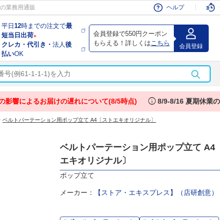
会員
の業務用通販
ヘルプ
平日
12
時までの注文で
最
会員登録で550円クーポン
短当日出荷
※
もらえる！詳しくは
こちら
クレカ・代引き・
法人
後
会員登録
払い
OK
info
の影響によるお届けの遅れについて(8/5時点)
8/9-8/16 夏期休
>
ベルトパーテーション用ポップ立て A4〔ストエキオリジナル〕
ベルトパーテーション用ポップ立て A4
エキオリジナル〕
ポップ立て
メーカー：
【ストア・エキスプレス】（店研創意）