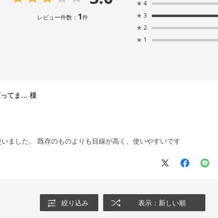
★
4
1
★
3
レビュー件数：
件
★
2
★
1
頼ってま…
いました。 既存のものよりも目線が高く、使いやすいです
絞り込み
表示：新しい順