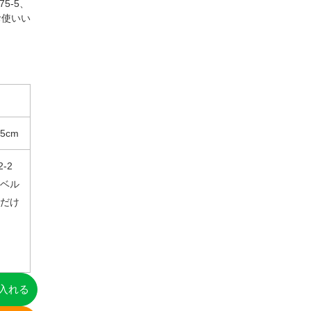
375-5、
にお使いい
リ袋ハ
ベルトパーテー
ピンク
ション スタッキ
キオリ
ングタイプ ブラ
～
￥9,350
ック〔ストエキ
61-785-22
0
.5cm
オリジナル〕
22
2-2
5のベル
だけ
入れる