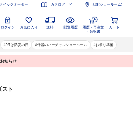
登録
ログイン
お気に入り
送料
閲覧履歴
履歴・再注文
クイックオーダー
カタログ
店舗(ショールーム)
カート
・領収書
ログイン
お気に入り
送料
閲覧履歴
履歴・再注文
カート
・領収書
9/1は防災の日
什器のバーチャルショールーム
お祭り準備
業のお知らせ
〔スト