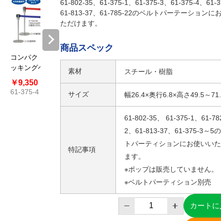
61-802-35、61-375-1、61-375-3、61-375-4、61-
61-813-37、61-785-22のベルトパーテーション
ただけます。
商品スペック
コンパクト スタ
コンパクト スタ
ベルトパーテー
手提げポ
ッキングベルト
ッキングベルト
ション スタッキ
ード型 
素材
スチール・樹脂
パーテーション
パーテーション
ングタイプ ホワ
〔ストエ
￥9,350
￥8,800
￥9,900
￥869
ステンレス〔ス
ブラック〔スト
イト〔ストエキ
ジナル〕
61-375-4
61-375-5
61-813-37
￥25,85
サイズ
幅26.4×奥行6.8×高さ49.5～71
トエキオリジナ
エキオリジナ
オリジナル〕 パ
61-782-
ル〕
ル〕
ーテーション
61-802-35、 61-375-1、61-78
2、61-813-37、61-375-3～
トパーティションにお使いいた
特記事項
ます。
※ポップは販売していません。
※ベルトパーティション別売
カートに