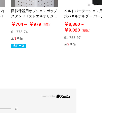
案内
回転什器用オプションポップ
ベルトパーテーション用差替
ル〕
スタンド〔ストエキオリジナ
式パネルホルダー パーテーシ
ル〕
ョン
￥704～
￥979
￥8,360～
（税込）
￥9,020
（税込）
61-778-74
61-753-97
3
全
商品
2
全
商品
(0)