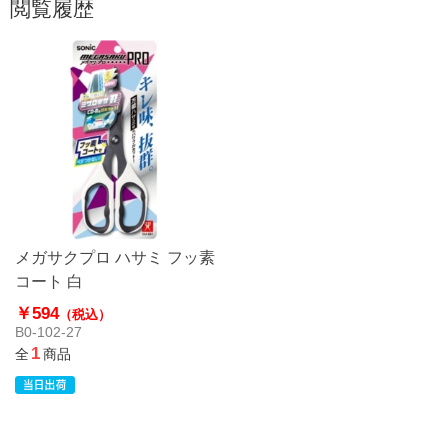
閲覧履歴
メガサクプロ ハサミ フッ素
コート 白
￥594
（税込）
B0-102-27
1
全
商品