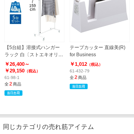
【5台組】溶接式ハンガー
テープカッター 直線美(R)
ラック 白〔ストエキオリジ
for Business
ナル〕
￥26,400～
￥1,012
（税込）
￥29,150
61-432-79
（税込）
2
61-98-1
全
商品
2
全
商品
同じカテゴリの売れ筋アイテム