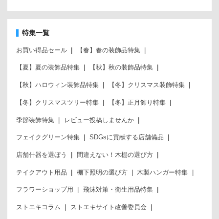
特集一覧
お買い得品セール
【春】春の装飾品特集
【夏】夏の装飾品特集
【秋】秋の装飾品特集
【秋】ハロウィン装飾品特集
【冬】クリスマス装飾特集
【冬】クリスマスツリー特集
【冬】正月飾り特集
季節装飾特集
レビュー投稿しませんか
フェイクグリーン特集
SDGsに貢献する店舗備品
店舗什器を選ぼう
間違えない！木棚の選び方
テイクアウト用品
棚下照明の選び方
木製ハンガー特集
フラワーショップ用
飛沫対策・衛生用品特集
ストエキコラム
ストエキサイト改善委員会