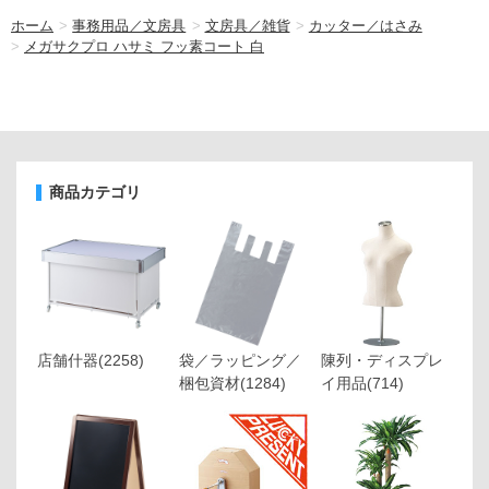
ホーム
>
事務用品／文房具
>
文房具／雑貨
>
カッター／はさみ
>
メガサクプロ ハサミ フッ素コート 白
商品カテゴリ
店舗什器
(2258)
袋／ラッピング／
陳列・ディスプレ
梱包資材
(1284)
イ用品
(714)