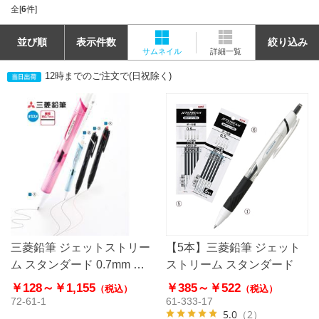
全[
6
件]
並び順
表示件数
絞り込み
サムネイル
詳細一覧
12時までのご注文で(日祝除く)
三菱鉛筆 ジェットストリー
【5本】三菱鉛筆 ジェット
ム スタンダード 0.7mm 油
ストリーム スタンダード
性ボールペン SXN-150-07
￥128～
￥1,155
￥385～
￥522
（税込）
（税込）
72-61-1
61-333-17
5.0
（2）