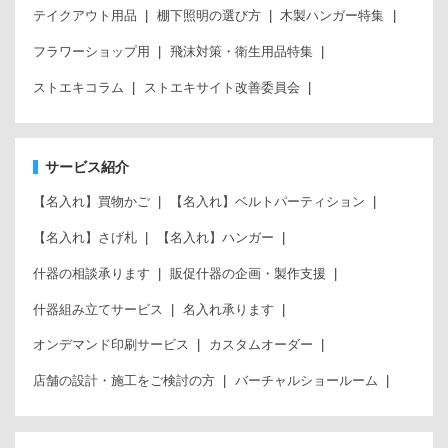
テイクアウト用品
棚下照明の選び方
木製ハンガー特集
フラワーショップ用
飛沫対策・衛生用品特集
ストエキコラム
ストエキサイト改善委員会
サービス紹介
【名入れ】買物かご
【名入れ】ベルトパーティション
【名入れ】さげ札
【名入れ】ハンガー
什器の相談承ります
販促什器の企画・製作支援
什器組み立てサービス
名入れ承ります
オンデマンド印刷サービス
カスタムオーダー
店舗の設計・施工をご検討の方
バーチャルショールーム