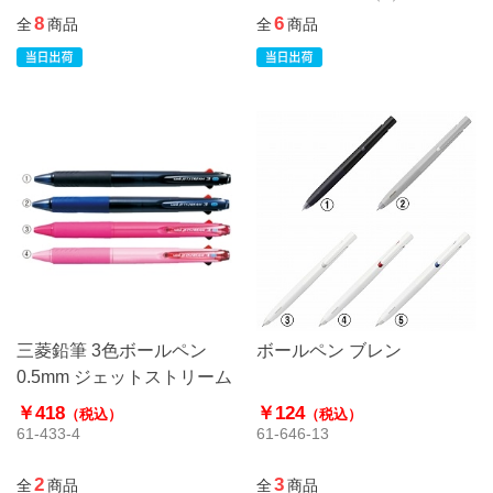
8
6
全
商品
全
商品
三菱鉛筆 3色ボールペン
ボールペン ブレン
0.5mm ジェットストリーム
￥418
￥124
（税込）
（税込）
61-433-4
61-646-13
2
3
全
商品
全
商品