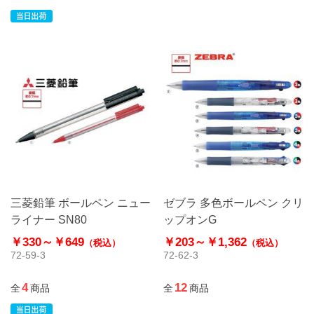
三菱鉛筆 ボールペン ニュー
ゼブラ 多色ボールペン クリ
ライナー SN80
ップオンG
￥330～
￥649
￥203～
￥1,362
（税込）
（税込）
72-59-3
72-62-3
4
12
全
商品
全
商品