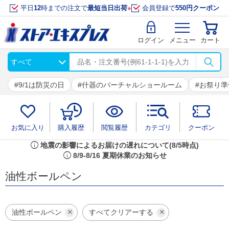
平日
12
時までの注文で
最短当日出荷
※
会員登録で
550円クーポン
ログイン
メニュー
カート
9/1は防災の日
什器のバーチャルショールーム
お祭り準
お気に入り
購入履歴
閲覧履歴
カテゴリ
クーポン
info
地震の影響によるお届けの遅れについて(8/5時点)
info
8/9-8/16 夏期休業のお知らせ
油性ボールペン
油性ボールペン
すべてクリアーする