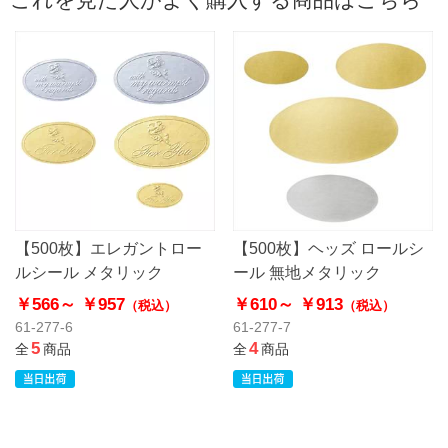
【500枚】エレガントロー
【500枚】ヘッズ ロールシ
ルシール メタリック
ール 無地メタリック
￥566～
￥957
￥610～
￥913
（税込）
（税込）
61-277-6
61-277-7
5
4
全
商品
全
商品