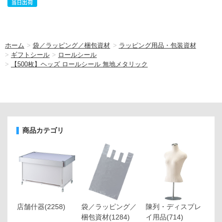
ホーム
>
袋／ラッピング／梱包資材
>
ラッピング用品・包装資材
>
ギフトシール
>
ロールシール
>
【500枚】ヘッズ ロールシール 無地メタリック
商品カテゴリ
店舗什器
(2258)
袋／ラッピング／
陳列・ディスプレ
梱包資材
(1284)
イ用品
(714)