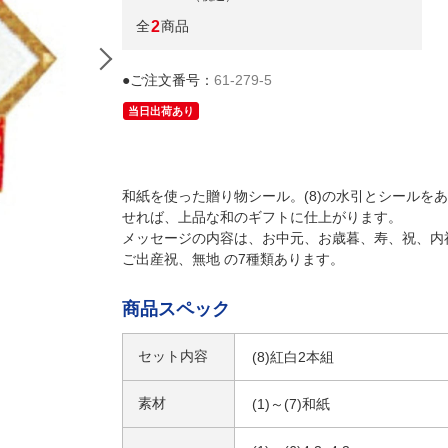
全
2
商品
●ご注文番号：
61-279-5
当日出荷あり
和紙を使った贈り物シール。(8)の水引とシールを
せれば、上品な和のギフトに仕上がります。
メッセージの内容は、お中元、お歳暮、寿、祝、内
ご出産祝、無地 の7種類あります。
寿(30枚)
商品スペック
セット内容
(8)紅白2本組
素材
(1)～(7)和紙