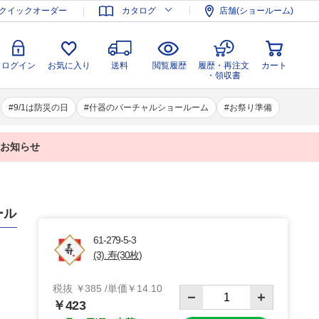
登録
ログイン
お気に入り
送料
閲覧履歴
履歴・再注文
クイックオーダー
カタログ
店舗(ショールーム)
カート
・領収書
ログイン
お気に入り
送料
閲覧履歴
履歴・再注文
カート
・領収書
9/1は防災の日
什器のバーチャルショールーム
お祭り準備
業のお知らせ
ール
61-279-5-3
(3). 寿(30枚)
税抜 ￥385 /単価￥14.10
￥423