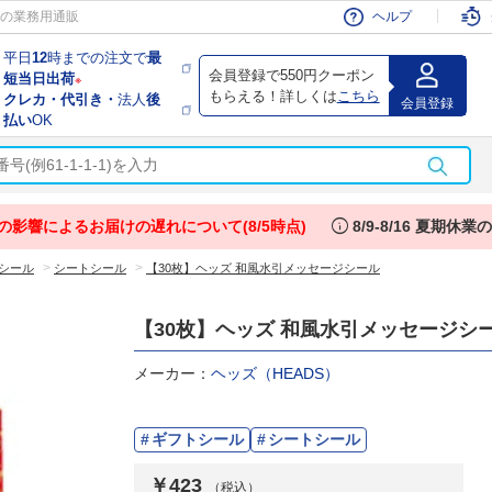
会員
の業務用通販
ヘルプ
平日
12
時までの注文で
最
会員登録で550円クーポン
短当日出荷
※
もらえる！詳しくは
こちら
クレカ・代引き・
法人
後
会員登録
払い
OK
info
の影響によるお届けの遅れについて(8/5時点)
8/9-8/16 夏期休
>
>
シール
シートシール
【30枚】ヘッズ 和風水引メッセージシール
【30枚】ヘッズ 和風水引メッセージシ
メーカー：
ヘッズ（HEADS）
ギフトシール
シートシール
￥423
（税込）