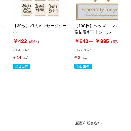
ユ
【30枚】和風メッセージシー
【100枚】ヘッズ エレガント
ー
ル
強粘着ギフトシール
￥423
￥643～
￥995
）
（税込）
（税込）
61-659-4
61-278-7
14
2
全
商品
全
商品
履歴を残さない