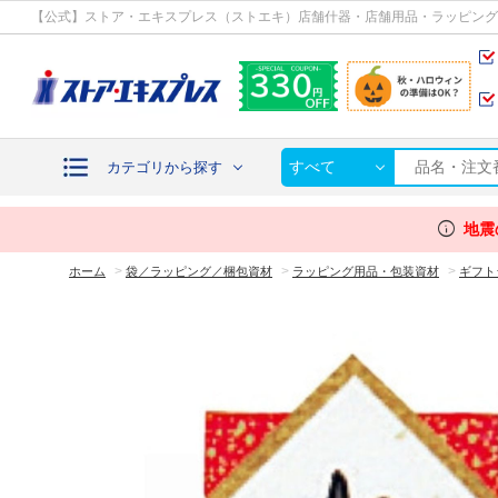
カテゴリから探す
【公式】ストア・エキスプレス（ストエキ）店舗什器・店舗用品・ラッピング
すべて
カテゴリから探す
info
地震
>
>
>
ホーム
袋／ラッピング／梱包資材
ラッピング用品・包装資材
ギフト