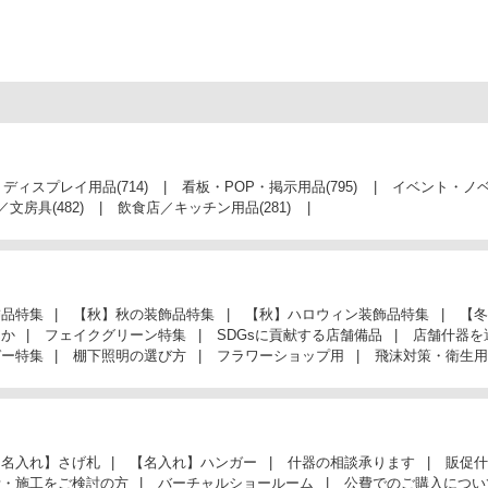
・ディスプレイ用品
(714)
看板・POP・掲示用品
(795)
イベント・ノ
／文房具
(482)
飲食店／キッチン用品
(281)
飾品特集
【秋】秋の装飾品特集
【秋】ハロウィン装飾品特集
【冬
んか
フェイクグリーン特集
SDGsに貢献する店舗備品
店舗什器を
ガー特集
棚下照明の選び方
フラワーショップ用
飛沫対策・衛生用
【名入れ】さげ札
【名入れ】ハンガー
什器の相談承ります
販促什
計・施工をご検討の方
バーチャルショールーム
公費でのご購入につい