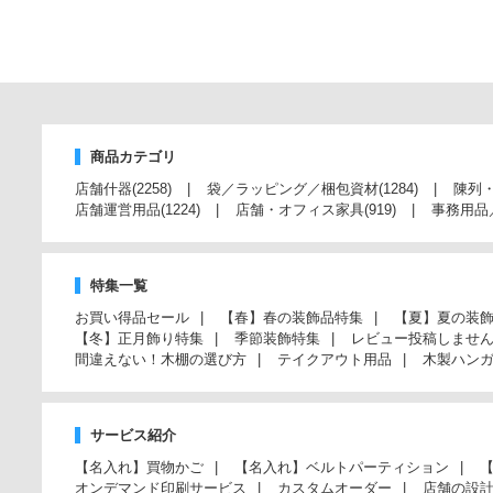
商品カテゴリ
店舗什器
(2258)
袋／ラッピング／梱包資材
(1284)
陳列
店舗運営用品
(1224)
店舗・オフィス家具
(919)
事務用品
特集一覧
お買い得品セール
【春】春の装飾品特集
【夏】夏の装
【冬】正月飾り特集
季節装飾特集
レビュー投稿しませ
間違えない！木棚の選び方
テイクアウト用品
木製ハン
サービス紹介
【名入れ】買物かご
【名入れ】ベルトパーティション
オンデマンド印刷サービス
カスタムオーダー
店舗の設