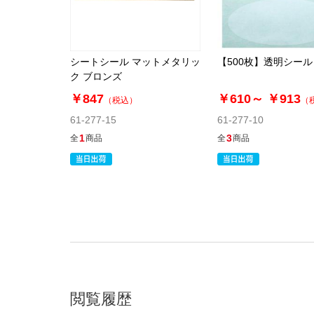
シートシール マットメタリッ
【500枚】透明シール
ク ブロンズ
￥847
￥610～
￥913
（税込）
（
61-277-15
61-277-10
1
3
全
商品
全
商品
閲覧履歴