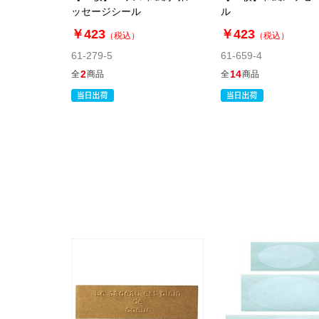
ッセージシール
ル
￥423
￥423
（税込）
（税込）
61-279-5
61-659-4
2
14
全
商品
全
商品