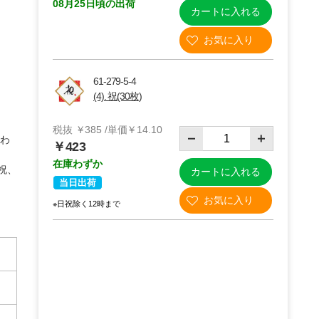
08月25日頃の出荷
カートに入れる
61-279-5-4
(4). 祝(30枚)
税抜 ￥385 /単価￥14.10
あわ
￥423
在庫わずか
祝、
カートに入れる
当日出荷
※日祝除く12時まで