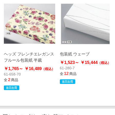
ヘッズ フレンチエレガンス
包装紙 ウェーブ
フルール包装紙 半裁
￥1,523～
￥15,444
（税込）
￥1,765～
￥16,489
61-280-7
（税込）
12
全
商品
61-658-70
2
全
商品