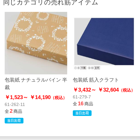
同じカテゴリの売れ筋アイテム
包装紙 ナチュラルバイン 半
包装紙 筋入クラフト
裁
￥3,432～
￥32,604
（税込）
￥1,523～
￥14,190
61-279-7
（税込）
16
全
商品
61-262-11
2
全
商品