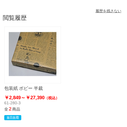
履歴を残さない
閲覧履歴
包装紙 ボビー 半裁
￥2,849～
￥27,390
（税込）
61-280-3
2
全
商品