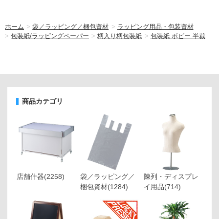
ホーム
>
袋／ラッピング／梱包資材
>
ラッピング用品・包装資材
>
包装紙/ラッピングペーパー
>
柄入り柄包装紙
>
包装紙 ボビー 半裁
商品カテゴリ
店舗什器
(2258)
袋／ラッピング／
陳列・ディスプレ
梱包資材
(1284)
イ用品
(714)