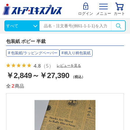
ログイン
メニュー
カート
包装紙 ボビー 半裁
包装紙/ラッピングペーパー
柄入り柄包装紙
4.8
（5）
レビューを見る
￥2,849～￥27,390
（税込）
全
2
商品