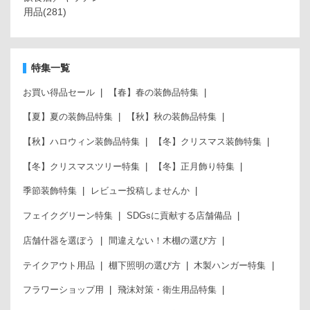
用品
(281)
特集一覧
お買い得品セール
【春】春の装飾品特集
【夏】夏の装飾品特集
【秋】秋の装飾品特集
【秋】ハロウィン装飾品特集
【冬】クリスマス装飾特集
【冬】クリスマスツリー特集
【冬】正月飾り特集
季節装飾特集
レビュー投稿しませんか
フェイクグリーン特集
SDGsに貢献する店舗備品
店舗什器を選ぼう
間違えない！木棚の選び方
テイクアウト用品
棚下照明の選び方
木製ハンガー特集
フラワーショップ用
飛沫対策・衛生用品特集