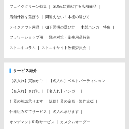
フェイクグリーン特集
SDGsに貢献する店舗備品
店舗什器を選ぼう
間違えない！木棚の選び方
テイクアウト用品
棚下照明の選び方
木製ハンガー特集
フラワーショップ用
飛沫対策・衛生用品特集
ストエキコラム
ストエキサイト改善委員会
サービス紹介
【名入れ】買物かご
【名入れ】ベルトパーティション
【名入れ】さげ札
【名入れ】ハンガー
什器の相談承ります
販促什器の企画・製作支援
什器組み立てサービス
名入れ承ります
オンデマンド印刷サービス
カスタムオーダー