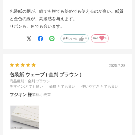
包装紙の柄が、縦でも横でも斜めでも使えるのが良い。紙質
と金色の線が、高級感を与えます。
リボンも、何でも合います。
参考になった
0
Like!
0
2025.7.28
包装紙 ウェーブ ( 全判 ブラウン )
商品種別：全判 ブラウン
デザイン
:とても良い
価格
:とても良い
使いやすさ
:とても良い
フジキン
業種:
小売業