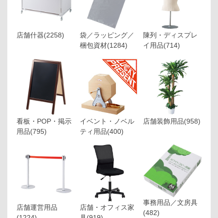
店舗什器
(2258)
袋／ラッピング／
陳列・ディスプレ
梱包資材
(1284)
イ用品
(714)
看板・POP・掲示
イベント・ノベル
店舗装飾用品
(958)
用品
(795)
ティ用品
(400)
事務用品／文房具
店舗運営用品
店舗・オフィス家
(482)
(1224)
具
(919)