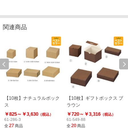
関連商品
【10枚】ナチュラルボック
【10枚】ギフトボックス ブ
ス
ラウン
￥825～
￥3,630
￥720～
￥3,316
（税込）
（税込）
61-286-3
61-549-88
27
20
全
商品
全
商品