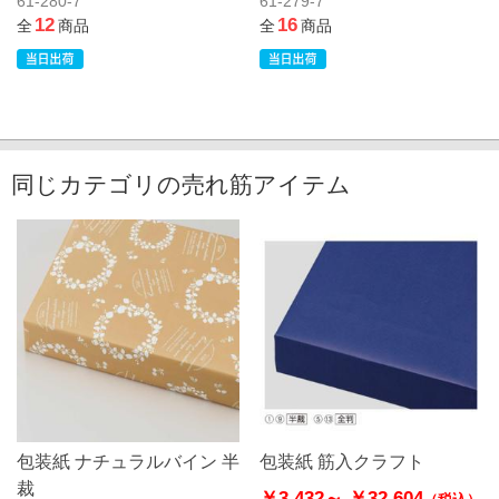
61-280-7
61-279-7
12
16
全
商品
全
商品
同じカテゴリの売れ筋アイテム
包装紙 ナチュラルバイン 半
包装紙 筋入クラフト
裁
￥3,432～
￥32,604