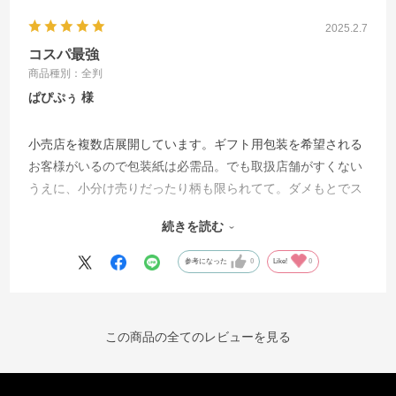
2025.2.7
コスパ最強
商品種別：全判
ぱぴぷぅ
小売店を複数店展開しています。ギフト用包装を希望される
お客様がいるので包装紙は必需品。でも取扱店舗がすくない
うえに、小分け売りだったり柄も限られてて。ダメもとでス
トアエキスプレスで探したら、見つけた！しかも割安！これ
続きを読む
はもう買うしかない！ とても重宝しています。
参考になった
0
Like!
0
この商品の全てのレビューを見る