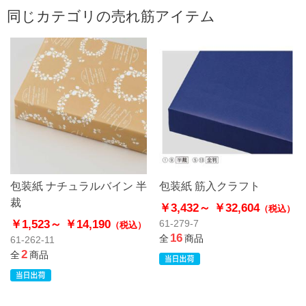
同じカテゴリの売れ筋アイテム
包装紙 ナチュラルバイン 半
包装紙 筋入クラフト
裁
￥3,432～
￥32,604
（税込）
￥1,523～
￥14,190
61-279-7
（税込）
16
全
商品
61-262-11
2
全
商品