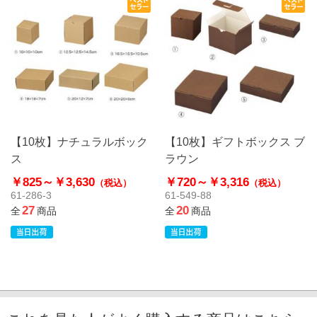
【10枚】ナチュラルボック
【10枚】ギフトボックス ブ
ス
ラウン
￥825～
￥3,630
￥720～
￥3,316
（税込）
（税込）
61-286-3
61-549-88
27
20
全
商品
全
商品