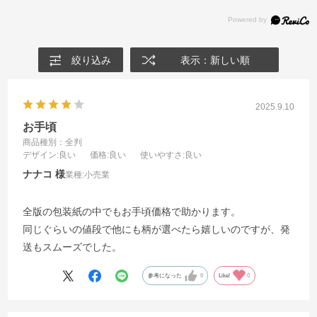
絞り込み
表示：新しい順
2025.9.10
お手頃
商品種別：全判
デザイン
:良い
価格
:良い
使いやすさ
:良い
ナナコ
業種:
小売業
全版の包装紙の中でもお手頃価格で助かります。
同じぐらいの値段で他にも柄が選べたら嬉しいのですが、発
送もスムーズでした。
参考になった
0
Like!
0