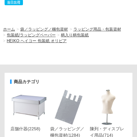
ホーム
>
袋／ラッピング／梱包資材
>
ラッピング用品・包装資材
>
包装紙/ラッピングペーパー
>
柄入り柄包装紙
>
HEIKO ヘイコー 包装紙 オリビア
商品カテゴリ
店舗什器
(2258)
袋／ラッピング／
陳列・ディスプレ
梱包資材
(1284)
イ用品
(714)