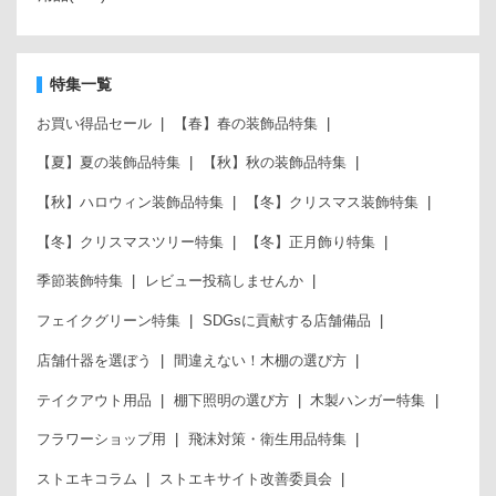
特集一覧
お買い得品セール
【春】春の装飾品特集
【夏】夏の装飾品特集
【秋】秋の装飾品特集
【秋】ハロウィン装飾品特集
【冬】クリスマス装飾特集
【冬】クリスマスツリー特集
【冬】正月飾り特集
季節装飾特集
レビュー投稿しませんか
フェイクグリーン特集
SDGsに貢献する店舗備品
店舗什器を選ぼう
間違えない！木棚の選び方
テイクアウト用品
棚下照明の選び方
木製ハンガー特集
フラワーショップ用
飛沫対策・衛生用品特集
ストエキコラム
ストエキサイト改善委員会