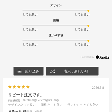
デザイン
とても悪い
とても良い
価格
とても悪い
とても良い
使いやすさ
とても悪い
とても良い
絞り込み
表示：新しい順
2026.5.8
リピート注文です。
商品種別：0.03mm厚 70cm幅×30m巻
デザイン
:とても良い
価格
:とても良い
使いやすさ
:とても良い
まるっち
業種:
小売業