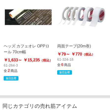
ヘッズ カフェオレ OPPロ
両面テープ(20m巻)
ール 70cm幅
￥79～
￥770
（税込）
￥1,633～
￥15,235
61-324-18
（税込）
6
全
商品
61-264-3
2
全
商品
同じカテゴリの売れ筋アイテム