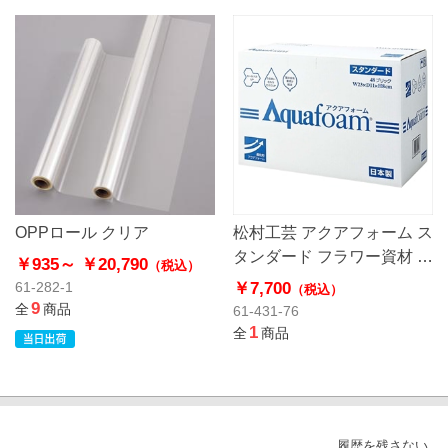
OPPロール クリア
松村工芸 アクアフォーム ス
タンダード フラワー資材 吸
￥935～
￥20,790
（税込）
水性スポンジ
￥7,700
61-282-1
（税込）
9
全
商品
61-431-76
1
全
商品
履歴を残さない