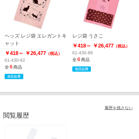
ヘッズ レジ袋 エレガントキ
レジ袋 うさこ
ャット
￥418～
￥26,477
（税込）
￥418～
￥26,477
61-430-88
（税込）
6
全
商品
61-430-82
6
全
商品
履歴を残さない
閲覧履歴