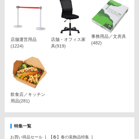
事務用品／文房具
店舗運営用品
店舗・オフィス家
(482)
(1224)
具
(919)
飲食店／キッチン
用品
(281)
特集一覧
お買い得品セール
【春】春の装飾品特集