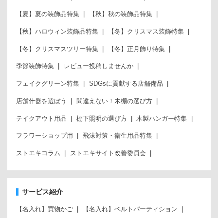
【夏】夏の装飾品特集
【秋】秋の装飾品特集
【秋】ハロウィン装飾品特集
【冬】クリスマス装飾特集
【冬】クリスマスツリー特集
【冬】正月飾り特集
季節装飾特集
レビュー投稿しませんか
フェイクグリーン特集
SDGsに貢献する店舗備品
店舗什器を選ぼう
間違えない！木棚の選び方
テイクアウト用品
棚下照明の選び方
木製ハンガー特集
フラワーショップ用
飛沫対策・衛生用品特集
ストエキコラム
ストエキサイト改善委員会
サービス紹介
【名入れ】買物かご
【名入れ】ベルトパーティション