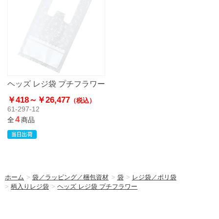
ヘッズ レジ袋 プチフラワー
￥418～
￥26,477
（税込）
61-297-12
4
全
商品
ホーム
>
袋／ラッピング／梱包資材
>
袋
>
レジ袋／ポリ袋
>
柄入りレジ袋
>
ヘッズ レジ袋 プチフラワー