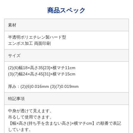
商品スペック
素材
半透明ポリエチレン製ハード型
エンボス加工 両面印刷
サイズ
(2)(6)幅18×高さ35[23]×横マチ11cm
(3)(7)幅24×高さ45[31]×横マチ15cm
厚み：(2)(6)0.016mm (3)(7)0.019mm
特記事項
中身が透けて見えます。
吊るして使用できます。
【幅×高さ(持ち手を含まない高さ)×横マチcm】の順番で表記
しています。