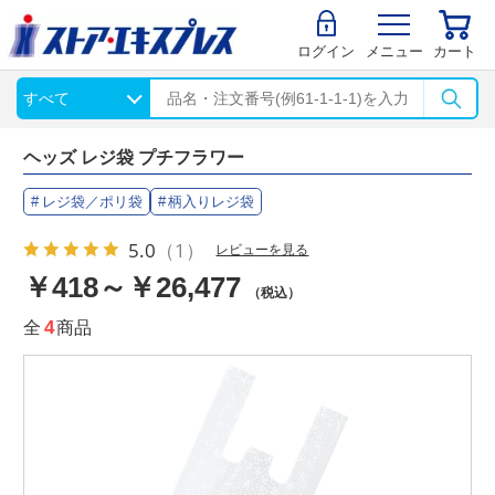
ログイン
メニュー
カート
ヘッズ レジ袋 プチフラワー
レジ袋／ポリ袋
柄入りレジ袋
5.0
（1）
レビューを見る
￥418～￥26,477
（税込）
全
4
商品