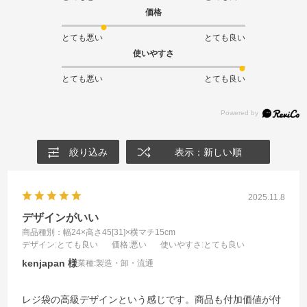
価格
とても悪い
とても良い
使いやすさ
とても悪い
とても良い
絞り込み
表示：新しい順
2025.11.8
デザインがいい
商品種別：幅24×高さ45[31]×横マチ15cm
デザイン
:とても良い
価格
:悪い
使いやすさ
:とても良い
kenjapan
業種:
製造・卸・流通
レジ袋の高級デザインという感じです。商品も付加価値が付