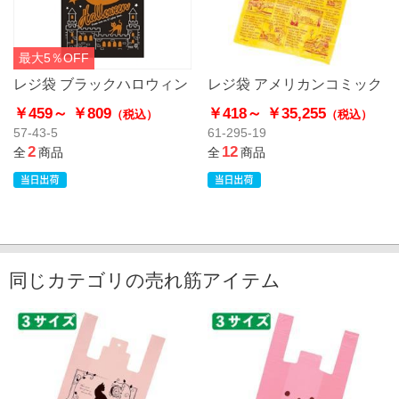
最大5％OFF
レジ袋 ブラックハロウィン
レジ袋 アメリカンコミック
￥459～
￥809
￥418～
￥35,255
（税込）
（税込）
57-43-5
61-295-19
2
12
全
商品
全
商品
同じカテゴリの売れ筋アイテム