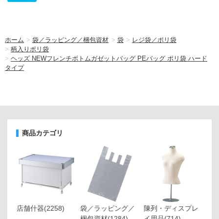
ホーム
>
袋／ラッピング／梱包資材
>
袋
>
レジ袋／ポリ袋
>
柄入りポリ袋
>
ヘッズ NEWフレンチボトムガゼットバッグ PEバッグ ポリ袋 ハード
タイプ
商品カテゴリ
店舗什器
(2258)
袋／ラッピング／
陳列・ディスプレ
梱包資材
(1284)
イ用品
(714)