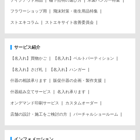
テイクアウト用品
棚下照明の選び方
木製ハンガー特集
フラワーショップ用
飛沫対策・衛生用品特集
ストエキコラム
ストエキサイト改善委員会
サービス紹介
【名入れ】買物かご
【名入れ】ベルトパーティション
【名入れ】さげ札
【名入れ】ハンガー
什器の相談承ります
販促什器の企画・製作支援
什器組み立てサービス
名入れ承ります
オンデマンド印刷サービス
カスタムオーダー
店舗の設計・施工をご検討の方
バーチャルショールーム
インフォメーション