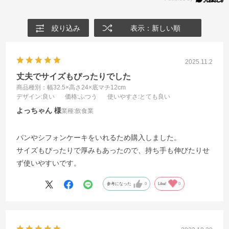
絞り込み
表示：新しい順
2025.11.2
丈夫でサイズもぴったりでした
商品種別：幅32.5×高さ24×底マチ12cm
デザイン
:良い
価格
:ふつう
使いやすさ
:とても良い
よっちゃん
業種:
飲食業
パンやシフォンケーキをいれるため購入しました。
サイズもぴったりで厚みもあったので、持ち手も伸びたりせ
ず使いやすいです。
参考になった
0
Like!
0