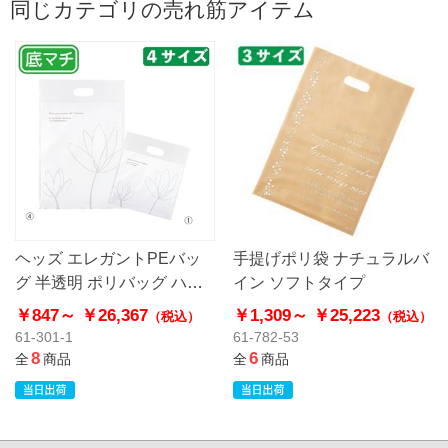
同じカテゴリの売れ筋アイテム
ヘッズ エレガントPEバッ
手提げポリ袋 ナチュラルバ
グ 半透明 ポリバッグ ハー
イン ソフトタイプ
ドタイプ
￥847～
￥26,367
￥1,309～
￥25,223
（税込）
（税込）
61-301-1
61-782-53
8
6
全
商品
全
商品