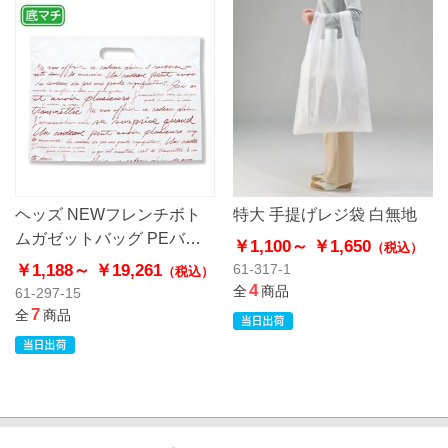
ヘッズ NEWフレンチボト
特大 手提げレジ袋 白無地
ムガゼットバッグ PEバッ
￥1,100～
￥1,650
（税込）
グ ポリ袋 ハードタイプ
￥1,188～
￥19,261
61-317-1
（税込）
4
全
商品
61-297-15
7
全
商品