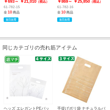
￥693～
￥21,010
￥869～
￥25,850
（税込）
（税込）
61-782-15
61-782-16
10
10
全
商品
全
商品
同じカテゴリの売れ筋アイテム
ヘッズ エレガントPEバッ
手提げポリ袋 ナチュラルバ