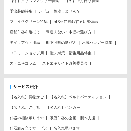
【冬】クリスマスツリー特集
【冬】正月飾り特集
季節装飾特集
レビュー投稿しませんか
フェイクグリーン特集
SDGsに貢献する店舗備品
店舗什器を選ぼう
間違えない！木棚の選び方
テイクアウト用品
棚下照明の選び方
木製ハンガー特集
フラワーショップ用
飛沫対策・衛生用品特集
ストエキコラム
ストエキサイト改善委員会
サービス紹介
【名入れ】買物かご
【名入れ】ベルトパーティション
【名入れ】さげ札
【名入れ】ハンガー
什器の相談承ります
販促什器の企画・製作支援
什器組み立てサービス
名入れ承ります