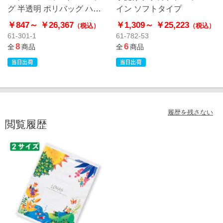
グ 半透明 ポリバッグ ハー
イン ソフトタイプ
ドタイプ
￥847～
￥26,367
￥1,309～
￥25,223
（税込）
（税込）
61-301-1
61-782-53
8
6
全
商品
全
商品
履歴を残さない
閲覧履歴