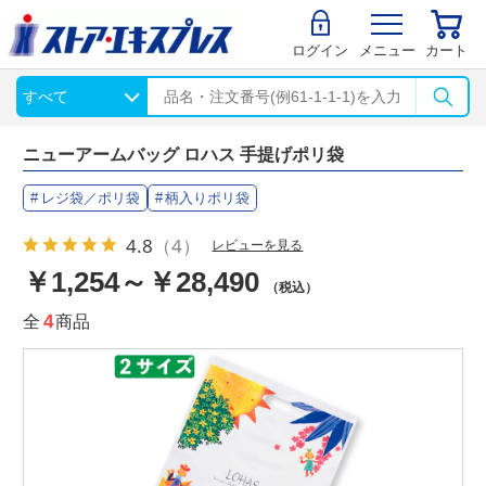
ログイン
メニュー
カート
ニューアームバッグ ロハス 手提げポリ袋
レジ袋／ポリ袋
柄入りポリ袋
4.8
（4）
レビューを見る
￥1,254～￥28,490
（税込）
全
4
商品