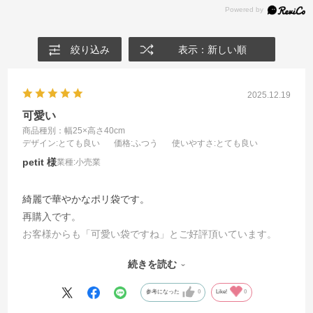
絞り込み
表示：新しい順
2025.12.19
可愛い
商品種別：幅25×高さ40cm
デザイン
:とても良い
価格
:ふつう
使いやすさ
:とても良い
petit
業種:
小売業
綺麗で華やかなポリ袋です。
再購入です。
お客様からも「可愛い袋ですね」とご好評頂いています。
厚みもちょうど良く、薄すぎず、安っぽさは全くありませ
続きを読む
ん。
参考になった
0
Like!
0