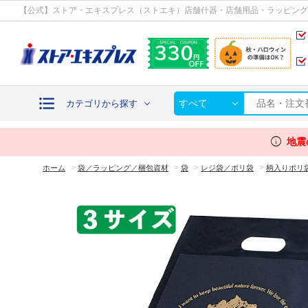
カテゴリから探す
【公式】ストア・エキスプレス（ストエキ）店舗什器・店舗用品・ラッピング
すべて
カテゴリから探す
info
地震
>
>
>
>
ホーム
袋／ラッピング／梱包資材
袋
レジ袋／ポリ袋
柄入りポリ