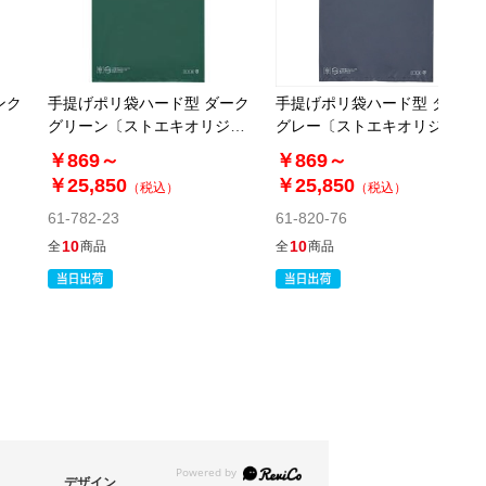
￥13,860
販売終了
送料無料
別送
ンク
手提げポリ袋ハード型 ダーク
手提げポリ袋ハード型 ダーク
61-300-24-6
グリーン〔ストエキオリジナ
グレー〔ストエキオリジナ
(6). 幅47×高さ50cm (500枚)
ル〕
ル〕
￥869～
￥869～
￥25,850
￥25,850
（税込）
（税込）
税抜 ￥9,920 /単価
￥21.83
61-782-23
61-820-76
￥10,912
10
10
全
商品
全
商品
販売終了
送料無料
別送
デザイン