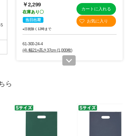
￥2,299
カートに入れる
在庫あり〇
当日出荷
45
※日祝除く12時まで
61-300-24-4
(4). 幅21×高さ37cm (1,000枚)
税抜 ￥7,880 /単価￥8.67
￥8,668
販売終了
ちら
送料無料
別送
61-300-24-5
(5). 幅29×高さ45cm (1,000枚)
税抜 ￥12,600 /単価
￥13.86