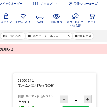
登録
ログイン
お気に入り
送料
閲覧履歴
履歴・再注文
クイックオーダー
カタログ
店舗(ショールーム)
カート
・領収書
ログイン
お気に入り
送料
閲覧履歴
履歴・再注文
カート
・領収書
9/1は防災の日
什器のバーチャルショールーム
お祭り準備
業のお知らせ
61-300-24-1
(1). 幅21×高さ37cm (100枚)
税抜 ￥830 /単価￥9.13
￥913