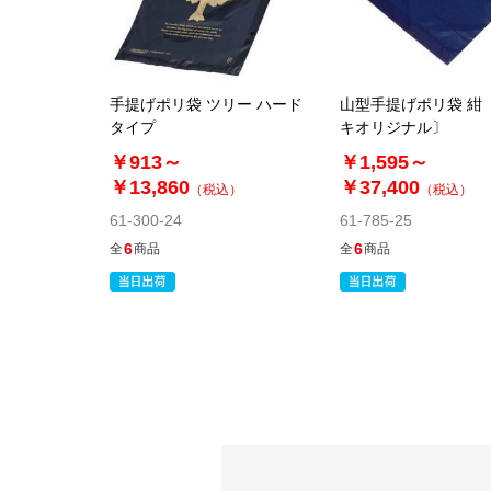
手提げポリ袋 ツリー ハード
山型手提げポリ袋 紺
タイプ
キオリジナル〕
￥913～
￥1,595～
￥13,860
￥37,400
（税込）
（税込）
61-300-24
61-785-25
6
6
全
商品
全
商品