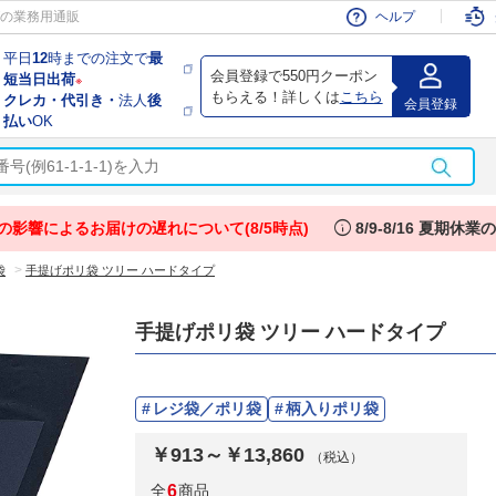
会員
の業務用通販
ヘルプ
平日
12
時までの注文で
最
会員登録で550円クーポン
短当日出荷
※
もらえる！詳しくは
こちら
クレカ・代引き・
法人
後
会員登録
払い
OK
info
の影響によるお届けの遅れについて(8/5時点)
8/9-8/16 夏期休
>
袋
手提げポリ袋 ツリー ハードタイプ
手提げポリ袋 ツリー ハードタイプ
レジ袋／ポリ袋
柄入りポリ袋
￥913～￥13,860
（税込）
全
6
商品