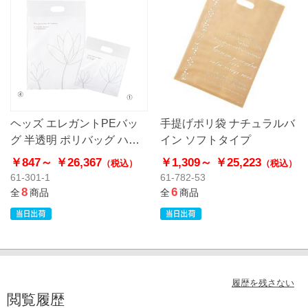
ヘッズ エレガントPEバッ
手提げポリ袋 ナチュラルバ
グ 半透明 ポリバッグ ハー
イン ソフトタイプ
ドタイプ
￥847～
￥26,367
￥1,309～
￥25,223
（税込）
（税込）
61-301-1
61-782-53
8
6
全
商品
全
商品
履歴を残さない
閲覧履歴