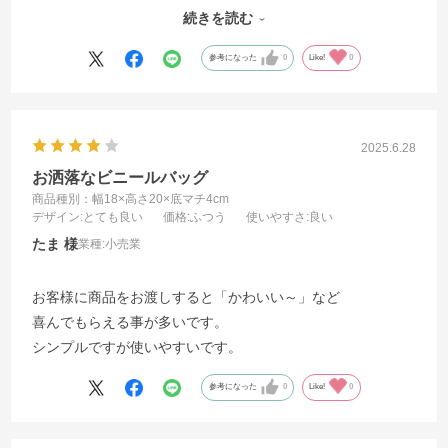
続きを読む
欲を言えば、少しシワが出来やすいのが難点ですが、値段の
ことを考えると、それは仕方ないですね。
参考になった
0
Like!
0
2025.6.28
お洒落なビニールバッグ
商品種別：幅18×高さ20×底マチ4cm
デザイン
:とても良い
価格
:ふつう
使いやすさ
:良い
たま
業種:
小売業
お客様に商品をお渡しすると「かわいい～」など
喜んでもらえる事が多いです。
シンプルですが使いやすいです。
参考になった
0
Like!
0