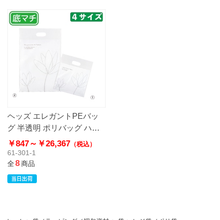
ヘッズ エレガントPEバッ
グ 半透明 ポリバッグ ハー
ドタイプ
￥847～
￥26,367
（税込）
61-301-1
8
全
商品