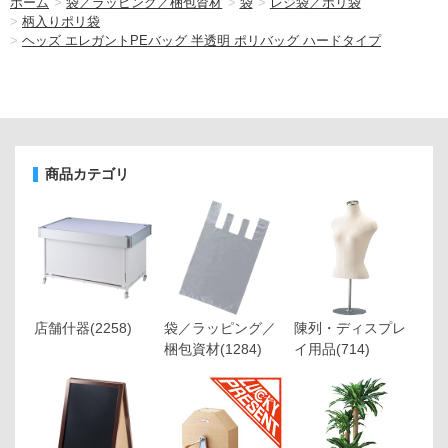
ホーム
>
袋／ラッピング／梱包資材
>
袋
>
レジ袋／ポリ袋
>
柄入りポリ袋
>
ヘッズ エレガントPEバッグ 半透明 ポリバッグ ハードタイプ
商品カテゴリ
店舗什器
(2258)
袋／ラッピング／
陳列・ディスプレ
梱包資材
(1284)
イ用品
(714)