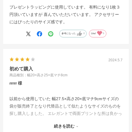
プレゼントラッピングに使用しています。 有料になり1枚３
円頂いていますが 喜んでいただいています。 アクセサリー
にはぴったりのサイズ感です。
参考になった
0
Like!
0
2024.5.7
初めて購入
商品種別：幅20×高さ25×底マチ8cm
rrrrr
以前から使用していた 幅27.5×高さ20×底マチ9cmサイズの
袋が販売終了となり代替品として似たようなサイズのものを
探し購入しました。 エレガントで両面プリントな所は良かっ
たですが当店の商品に対してはやはり横型の方が使い勝手が
続きを読む
良いと感じました。 販売終了となった袋の再販、もしくは類