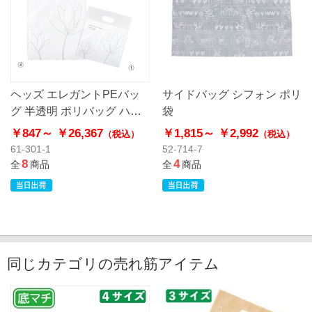
ヘッズ エレガントPEバッ
サイドバッグ シフォン ポリ
グ 半透明 ポリバッグ ハー
袋
ドタイプ
￥847～
￥26,367
￥1,815～
￥2,992
（税込）
（税込）
61-301-1
52-714-7
8
4
全
商品
全
商品
同じカテゴリの売れ筋アイテム