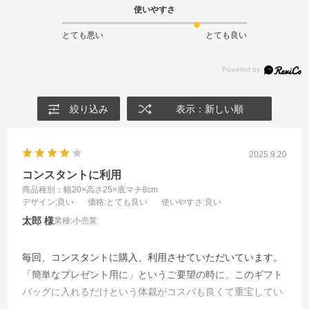
使いやすさ
とても悪い
とても良い
絞り込み
表示：新しい順
2025.9.20
コンスタントに利用
商品種別：幅20×高さ25×底マチ8cm
デザイン
:良い
価格
:とても良い
使いやすさ
:良い
太郎
業種:
小売業
毎回、コンスタントに購入、利用させていただいています。
「簡単なプレゼント用に」というご要望の時に、このギフト
バッグに入れるだけという体裁がコスパも良くて重宝してい
ます。