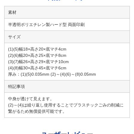
素材
半透明ポリエチレン製ハード型 両面印刷
サイズ
(1)(5)幅18×高さ20×底マチ4cm
(2)(6)幅20×高さ25×底マチ8cm
(3)(7)幅26×高さ29×底マチ10cm
(4)(8)幅30×高さ45×底マチ6cm
厚み：(1)(5)0.035mm (2)～(4)(6)～(8)0.05mm
特記事項
中身が透けて見えます。
(2)～(4)は繰り返し使用することでプラスチックごみの削減に
繋がるため無償提供可能です。