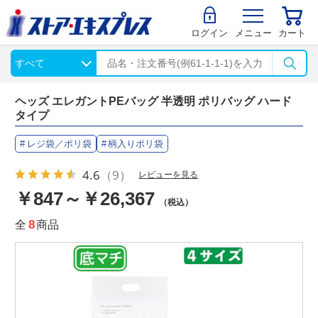
ログイン
メニュー
カート
ヘッズ エレガントPEバッグ 半透明 ポリバッグ ハード
タイプ
レジ袋／ポリ袋
柄入りポリ袋
4.6
（9）
レビューを見る
￥847～￥26,367
（税込）
全
8
商品