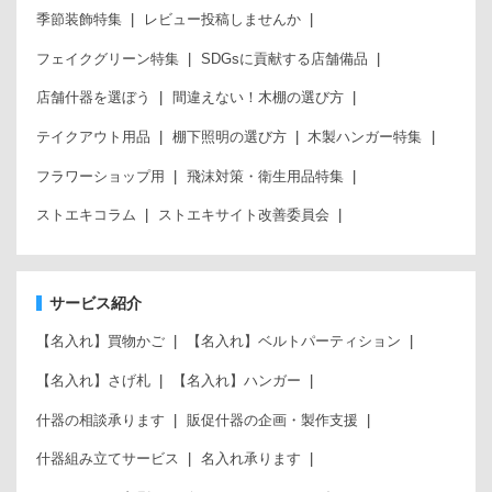
季節装飾特集
レビュー投稿しませんか
フェイクグリーン特集
SDGsに貢献する店舗備品
店舗什器を選ぼう
間違えない！木棚の選び方
テイクアウト用品
棚下照明の選び方
木製ハンガー特集
フラワーショップ用
飛沫対策・衛生用品特集
ストエキコラム
ストエキサイト改善委員会
サービス紹介
【名入れ】買物かご
【名入れ】ベルトパーティション
【名入れ】さげ札
【名入れ】ハンガー
什器の相談承ります
販促什器の企画・製作支援
什器組み立てサービス
名入れ承ります