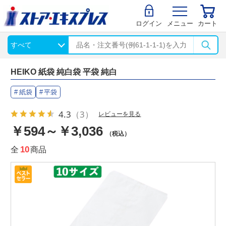
ログイン
メニュー
カート
HEIKO 紙袋 純白袋 平袋 純白
紙袋
平袋
4.3
（3）
レビューを見る
￥594～￥3,036
（税込）
全
10
商品