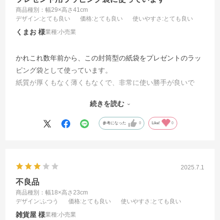
商品種別：幅29×高さ41cm
デザイン
:とても良い
価格
:とても良い
使いやすさ
:とても良い
くまお
業種:
小売業
かれこれ数年前から、この封筒型の紙袋をプレゼントのラッ
ピング袋として使っています。
紙質が厚くもなく薄くもなくで、非常に使い勝手が良いで
す。
続きを読む
またシンプルな紙袋なのでこちらの求めているイメージにピ
ッタリです。
参考になった
0
Like!
0
2025.7.1
不良品
商品種別：幅18×高さ23cm
デザイン
:ふつう
価格
:とても良い
使いやすさ
:とても良い
雑貨屋
業種:
小売業