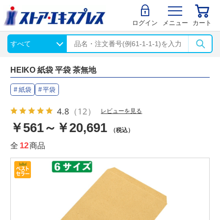
ログイン
メニュー
カート
HEIKO 紙袋 平袋 茶無地
紙袋
平袋
4.8
（12）
レビューを見る
￥561～￥20,691
（税込）
全
12
商品