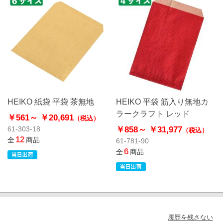
HEIKO 紙袋 平袋 茶無地
HEIKO 平袋 筋入り無地カ
ラークラフト レッド
￥561～
￥20,691
（税込）
￥858～
￥31,977
61-303-18
（税込）
12
全
商品
61-781-90
6
全
商品
履歴を残さない