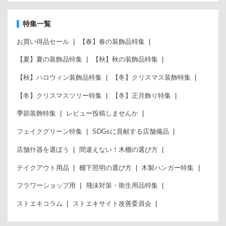
特集一覧
お買い得品セール
【春】春の装飾品特集
【夏】夏の装飾品特集
【秋】秋の装飾品特集
【秋】ハロウィン装飾品特集
【冬】クリスマス装飾特集
【冬】クリスマスツリー特集
【冬】正月飾り特集
季節装飾特集
レビュー投稿しませんか
フェイクグリーン特集
SDGsに貢献する店舗備品
店舗什器を選ぼう
間違えない！木棚の選び方
テイクアウト用品
棚下照明の選び方
木製ハンガー特集
フラワーショップ用
飛沫対策・衛生用品特集
ストエキコラム
ストエキサイト改善委員会