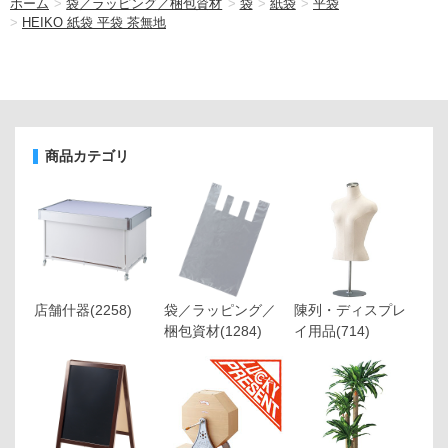
ホーム
>
袋／ラッピング／梱包資材
>
袋
>
紙袋
>
平袋
>
HEIKO 紙袋 平袋 茶無地
商品カテゴリ
店舗什器
(2258)
袋／ラッピング／
陳列・ディスプレ
梱包資材
(1284)
イ用品
(714)