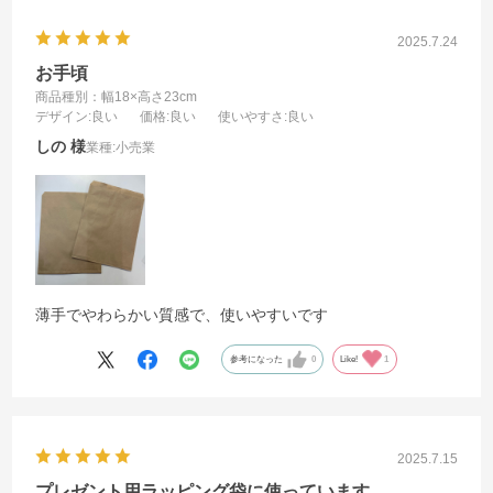
2025.7.24
お手頃
商品種別：幅18×高さ23cm
デザイン
:良い
価格
:良い
使いやすさ
:良い
しの
業種:
小売業
薄手でやわらかい質感で、使いやすいです
参考になった
0
Like!
1
2025.7.15
プレゼント用ラッピング袋に使っています