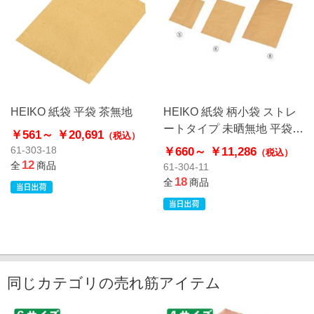
HEIKO 紙袋 平袋 茶無地
HEIKO 紙袋 柄小袋 ストレ
ートタイプ 未晒無地 平袋
￥561～
￥20,691
（税込）
クラフト
￥660～
￥11,286
61-303-18
（税込）
12
全
商品
61-304-11
18
全
商品
同じカテゴリの売れ筋アイテム