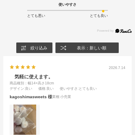
使いやすさ
とても悪い
とても良い
絞り込み
表示：新しい順
2026.7.14
気軽に使えます。
商品種別：幅14×高さ18cm
デザイン
:良い
価格
:良い
使いやすさ
:とても良い
kagoshimasweets
業種:
小売業