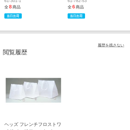
61-301-1
61-782-53
8
6
全
商品
全
商品
履歴を残さない
閲覧履歴
ヘッズ フレンチフロストワ