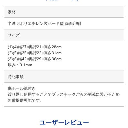
素材
半透明ポリエチレン製ハード型 両面印刷
サイズ
(1)(4)幅27×奥行21×高さ28cm
(2)(5)幅35×奥行22×高さ31cm
(3)(6)幅42×奥行29×高さ36cm
厚み：0.1mm
特記事項
底ボール紙付き
繰り返し使用することでプラスチックごみの削減に繋がるため
無償提供可能です。
ユーザーレビュー