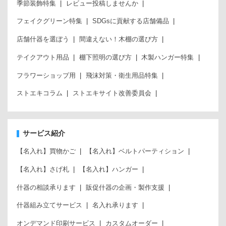
季節装飾特集
レビュー投稿しませんか
フェイクグリーン特集
SDGsに貢献する店舗備品
店舗什器を選ぼう
間違えない！木棚の選び方
テイクアウト用品
棚下照明の選び方
木製ハンガー特集
フラワーショップ用
飛沫対策・衛生用品特集
ストエキコラム
ストエキサイト改善委員会
サービス紹介
【名入れ】買物かご
【名入れ】ベルトパーティション
【名入れ】さげ札
【名入れ】ハンガー
什器の相談承ります
販促什器の企画・製作支援
什器組み立てサービス
名入れ承ります
オンデマンド印刷サービス
カスタムオーダー