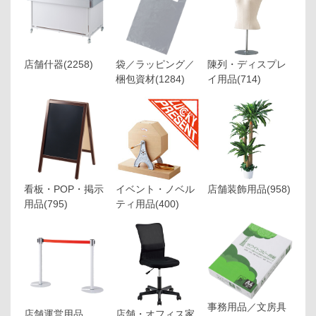
店舗什器
(2258)
袋／ラッピング／
陳列・ディスプレ
梱包資材
(1284)
イ用品
(714)
看板・POP・掲示
イベント・ノベル
店舗装飾用品
(958)
用品
(795)
ティ用品
(400)
事務用品／文房具
店舗運営用品
店舗・オフィス家