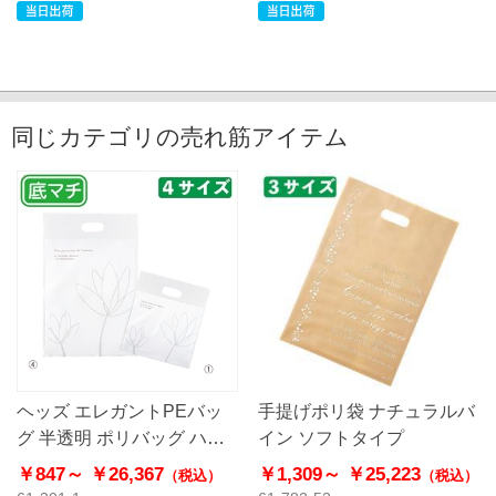
同じカテゴリの売れ筋アイテム
ヘッズ エレガントPEバッ
手提げポリ袋 ナチュラルバ
グ 半透明 ポリバッグ ハー
イン ソフトタイプ
ドタイプ
￥847～
￥26,367
￥1,309～
￥25,223
（税込）
（税込）