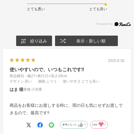
とても悪い
とても良い
絞り込み
表示：新しい順
2025.8.30
使いやすいので、いつもこれです‼️
商品種別：幅27×奥行21×高さ28cm
デザイン
:良い
価格
:ふつう
使いやすさ
:とても良い
はま
業種:
小売業
商品をお客様にお渡しする時に、雨の日も気にせずお渡しで
きるので、最高です‼️
参考になった
0
Like!
0