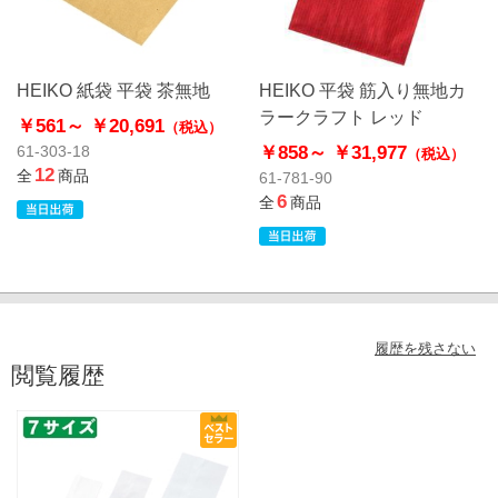
HEIKO 紙袋 平袋 茶無地
HEIKO 平袋 筋入り無地カ
ラークラフト レッド
￥561～
￥20,691
（税込）
￥858～
￥31,977
61-303-18
（税込）
12
全
商品
61-781-90
6
全
商品
履歴を残さない
閲覧履歴