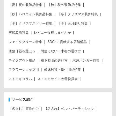
【夏】夏の装飾品特集
【秋】秋の装飾品特集
【秋】ハロウィン装飾品特集
【冬】クリスマス装飾特集
【冬】クリスマスツリー特集
【冬】正月飾り特集
季節装飾特集
レビュー投稿しませんか
フェイクグリーン特集
SDGsに貢献する店舗備品
店舗什器を選ぼう
間違えない！木棚の選び方
テイクアウト用品
棚下照明の選び方
木製ハンガー特集
フラワーショップ用
飛沫対策・衛生用品特集
ストエキコラム
ストエキサイト改善委員会
サービス紹介
【名入れ】買物かご
【名入れ】ベルトパーティション