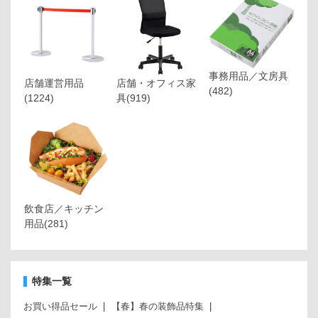
事務用品／文房具
店舗運営用品
店舗・オフィス家
(482)
(1224)
具
(919)
飲食店／キッチン
用品
(281)
特集一覧
お買い得品セール
【春】春の装飾品特集