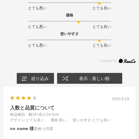
とても悪い
とても良い
価格
とても悪い
とても良い
使いやすさ
とても悪い
とても良い
絞り込み
表示：新しい順
2025.9.23
入数と品質について
商品種別：幅18×高さ24.5cm
デザイン
:とても良い
価格
:良い
使いやすさ
:とても良い
no name
業種:
小売業