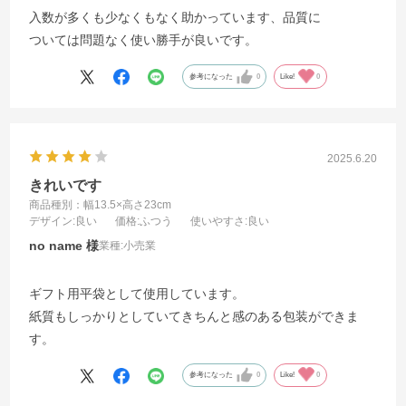
入数が多くも少なくもなく助かっています、品質に
ついては問題なく使い勝手が良いです。
参考になった
0
Like!
0
2025.6.20
きれいです
商品種別：幅13.5×高さ23cm
デザイン
:良い
価格
:ふつう
使いやすさ
:良い
no name
業種:
小売業
ギフト用平袋として使用しています。
紙質もしっかりとしていてきちんと感のある包装ができま
す。
参考になった
0
Like!
0