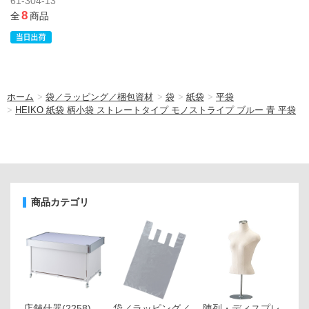
61-304-13
8
全
商品
ホーム
>
袋／ラッピング／梱包資材
>
袋
>
紙袋
>
平袋
>
HEIKO 紙袋 柄小袋 ストレートタイプ モノストライプ ブルー 青 平袋
商品カテゴリ
店舗什器
(2258)
袋／ラッピング／
陳列・ディスプレ