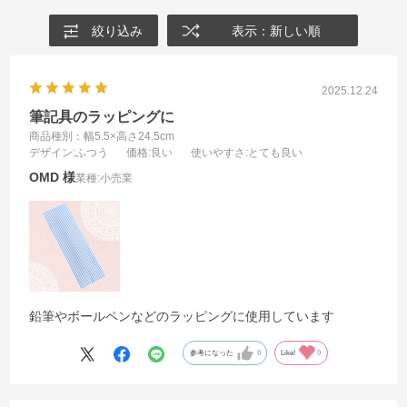
絞り込み
表示：新しい順
2025.12.24
筆記具のラッピングに
商品種別：幅5.5×高さ24.5cm
デザイン
:ふつう
価格
:良い
使いやすさ
:とても良い
OMD
業種:
小売業
鉛筆やボールペンなどのラッピングに使用しています
参考になった
0
Like!
0