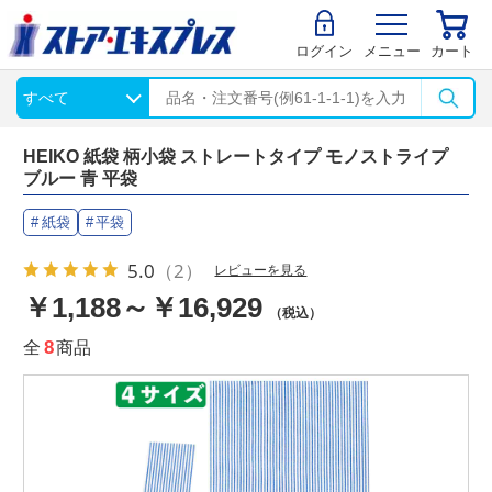
ログイン
メニュー
カート
HEIKO 紙袋 柄小袋 ストレートタイプ モノストライプ
ブルー 青 平袋
紙袋
平袋
5.0
（2）
レビューを見る
￥1,188～￥16,929
（税込）
全
8
商品