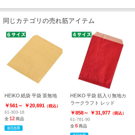
同じカテゴリの売れ筋アイテム
HEIKO 紙袋 平袋 茶無地
HEIKO 平袋 筋入り無地カ
ラークラフト レッド
￥561～
￥20,691
（税込）
￥858～
￥31,977
61-303-18
（税込）
12
全
商品
61-781-90
6
全
商品