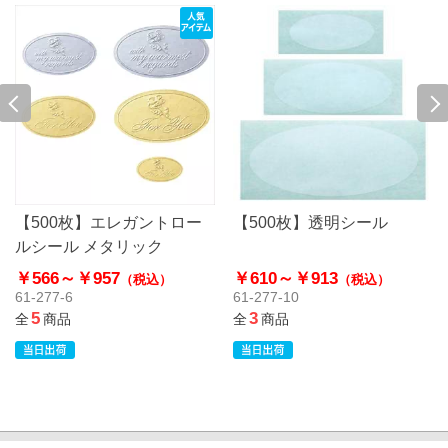
【500枚】エレガントロー
【500枚】透明シール
ルシール メタリック
￥566～
￥957
￥610～
￥913
（税込）
（税込）
61-277-6
61-277-10
5
3
全
商品
全
商品