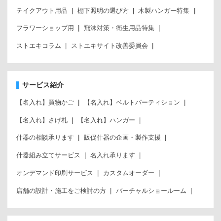
テイクアウト用品
棚下照明の選び方
木製ハンガー特集
フラワーショップ用
飛沫対策・衛生用品特集
ストエキコラム
ストエキサイト改善委員会
サービス紹介
【名入れ】買物かご
【名入れ】ベルトパーティション
【名入れ】さげ札
【名入れ】ハンガー
什器の相談承ります
販促什器の企画・製作支援
什器組み立てサービス
名入れ承ります
オンデマンド印刷サービス
カスタムオーダー
店舗の設計・施工をご検討の方
バーチャルショールーム