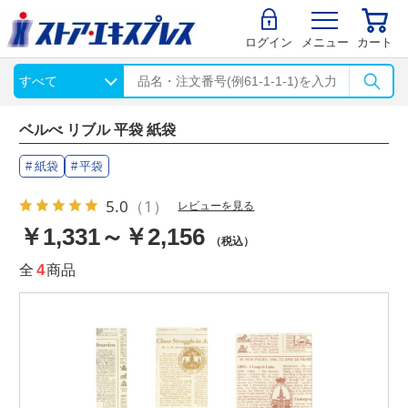
ログイン
メニュー
カート
ベルべ リブル 平袋 紙袋
紙袋
平袋
5.0
（1）
レビューを見る
￥1,331～￥2,156
（税込）
全
4
商品