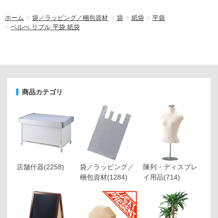
ホーム
>
袋／ラッピング／梱包資材
>
袋
>
紙袋
>
平袋
>
ベルべ リブル 平袋 紙袋
商品カテゴリ
店舗什器
(2258)
袋／ラッピング／
陳列・ディスプレ
梱包資材
(1284)
イ用品
(714)