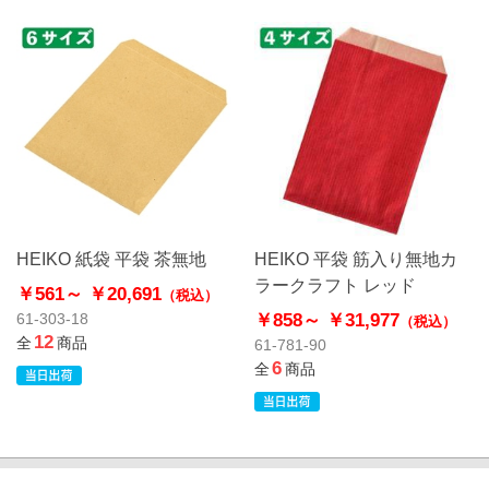
HEIKO 紙袋 平袋 茶無地
HEIKO 平袋 筋入り無地カ
ラークラフト レッド
￥561～
￥20,691
（税込）
￥858～
￥31,977
61-303-18
（税込）
12
全
商品
61-781-90
6
全
商品