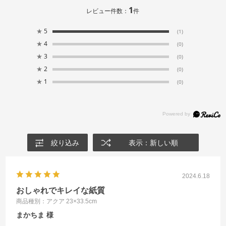
1
レビュー件数：
件
★
5
(1)
★
4
(0)
★
3
(0)
★
2
(0)
★
1
(0)
絞り込み
表示：新しい順
2024.6.18
おしゃれでキレイな紙質
商品種別：アクア 23×33.5cm
まかちま