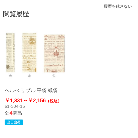
履歴を残さない
閲覧履歴
ベルべ リブル 平袋 紙袋
￥1,331～
￥2,156
（税込）
61-304-15
4
全
商品