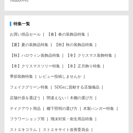
特集一覧
お買い得品セール
【春】春の装飾品特集
【夏】夏の装飾品特集
【秋】秋の装飾品特集
【秋】ハロウィン装飾品特集
【冬】クリスマス装飾特集
【冬】クリスマスツリー特集
【冬】正月飾り特集
季節装飾特集
レビュー投稿しませんか
フェイクグリーン特集
SDGsに貢献する店舗備品
店舗什器を選ぼう
間違えない！木棚の選び方
テイクアウト用品
棚下照明の選び方
木製ハンガー特集
フラワーショップ用
飛沫対策・衛生用品特集
ストエキコラム
ストエキサイト改善委員会