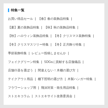
特集一覧
お買い得品セール
【春】春の装飾品特集
【夏】夏の装飾品特集
【秋】秋の装飾品特集
【秋】ハロウィン装飾品特集
【冬】クリスマス装飾特集
【冬】クリスマスツリー特集
【冬】正月飾り特集
季節装飾特集
レビュー投稿しませんか
フェイクグリーン特集
SDGsに貢献する店舗備品
店舗什器を選ぼう
間違えない！木棚の選び方
テイクアウト用品
棚下照明の選び方
木製ハンガー特集
フラワーショップ用
飛沫対策・衛生用品特集
ストエキコラム
ストエキサイト改善委員会