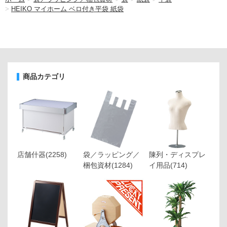
>
HEIKO マイホーム ベロ付き平袋 紙袋
商品カテゴリ
店舗什器
(2258)
袋／ラッピング／
陳列・ディスプレ
梱包資材
(1284)
イ用品
(714)