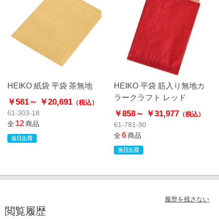
HEIKO 紙袋 平袋 茶無地
HEIKO 平袋 筋入り無地カ
ラークラフト レッド
￥561～
￥20,691
（税込）
￥858～
￥31,977
61-303-18
（税込）
12
全
商品
61-781-90
6
全
商品
履歴を残さない
閲覧履歴