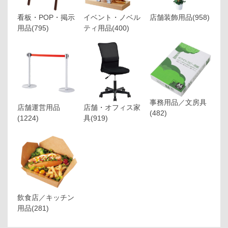
看板・POP・掲示
イベント・ノベル
店舗装飾用品
(958)
用品
(795)
ティ用品
(400)
事務用品／文房具
店舗運営用品
店舗・オフィス家
(482)
(1224)
具
(919)
飲食店／キッチン
用品
(281)