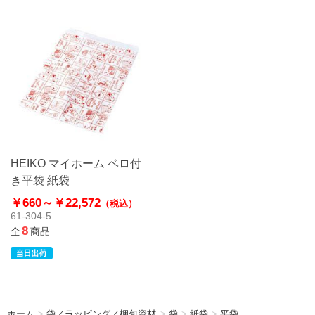
HEIKO マイホーム ベロ付
き平袋 紙袋
￥660～
￥22,572
（税込）
61-304-5
8
全
商品
ホーム
>
袋／ラッピング／梱包資材
>
袋
>
紙袋
>
平袋