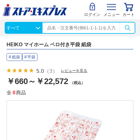
ログイン
メニュー
カート
HEIKO マイホーム ベロ付き平袋 紙袋
紙袋
平袋
5.0
（3）
レビューを見る
￥660～￥22,572
（税込）
全
8
商品