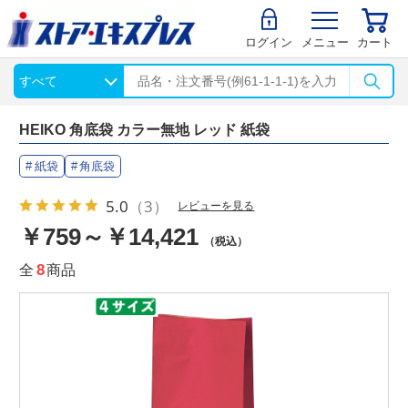
ログイン
メニュー
カート
HEIKO 角底袋 カラー無地 レッド 紙袋
紙袋
角底袋
5.0
（3）
レビューを見る
￥759～￥14,421
（税込）
全
8
商品