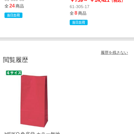
（税込）
24
全
商品
61-305-17
8
全
商品
履歴を残さない
閲覧履歴
HEIKO 角底袋 カラー無地