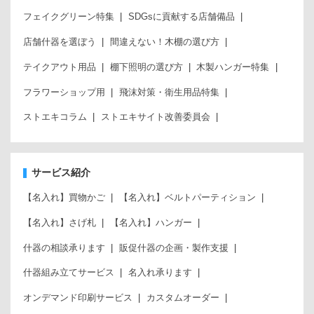
フェイクグリーン特集
SDGsに貢献する店舗備品
店舗什器を選ぼう
間違えない！木棚の選び方
テイクアウト用品
棚下照明の選び方
木製ハンガー特集
フラワーショップ用
飛沫対策・衛生用品特集
ストエキコラム
ストエキサイト改善委員会
サービス紹介
【名入れ】買物かご
【名入れ】ベルトパーティション
【名入れ】さげ札
【名入れ】ハンガー
什器の相談承ります
販促什器の企画・製作支援
什器組み立てサービス
名入れ承ります
オンデマンド印刷サービス
カスタムオーダー