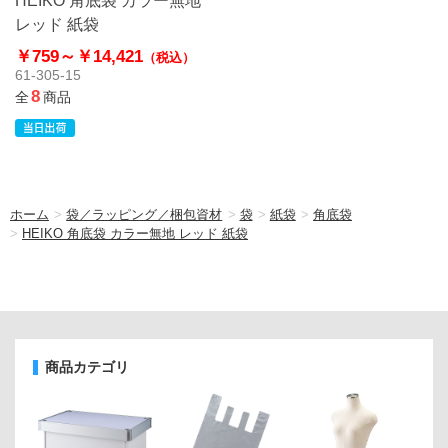
レッド 紙袋
￥759～
￥14,421
（税込）
61-305-15
8
全
商品
ホーム
>
袋／ラッピング／梱包資材
>
袋
>
紙袋
>
角底袋
>
HEIKO 角底袋 カラー無地 レッド 紙袋
商品カテゴリ