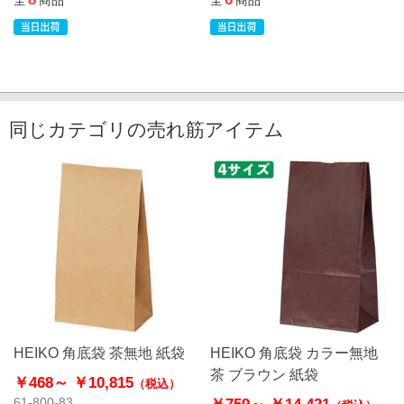
同じカテゴリの売れ筋アイテム
HEIKO 角底袋 茶無地 紙袋
HEIKO 角底袋 カラー無地
茶 ブラウン 紙袋
￥468～
￥10,815
（税込）
￥759～
￥14,421
61-800-83