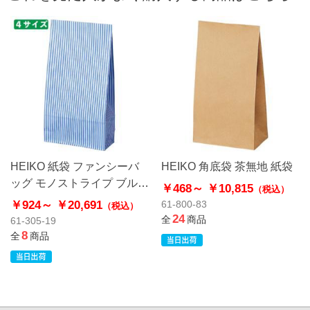
HEIKO 紙袋 ファンシーバ
HEIKO 角底袋 茶無地 紙袋
ッグ モノストライプ ブルー
￥468～
￥10,815
（税込）
角底袋
￥924～
￥20,691
61-800-83
（税込）
24
全
商品
61-305-19
8
全
商品