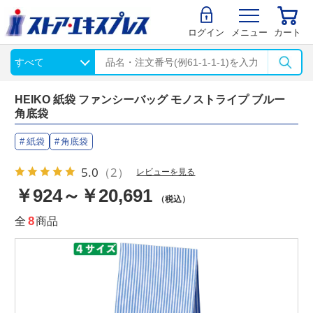
ログイン
メニュー
カート
HEIKO 紙袋 ファンシーバッグ モノストライプ ブルー
角底袋
紙袋
角底袋
5.0
（2）
レビューを見る
￥924～￥20,691
（税込）
全
8
商品