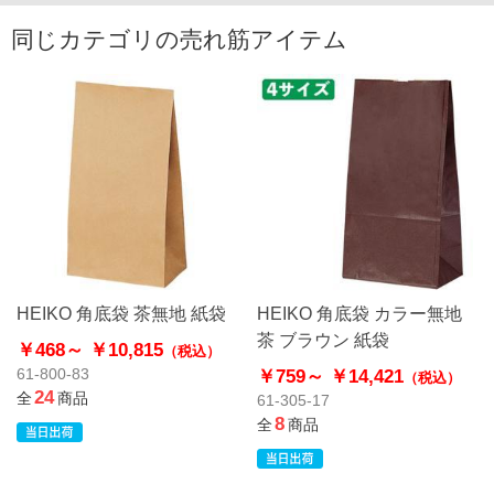
同じカテゴリの売れ筋アイテム
HEIKO 角底袋 茶無地 紙袋
HEIKO 角底袋 カラー無地
茶 ブラウン 紙袋
￥468～
￥10,815
（税込）
￥759～
￥14,421
61-800-83
（税込）
24
全
商品
61-305-17
8
全
商品