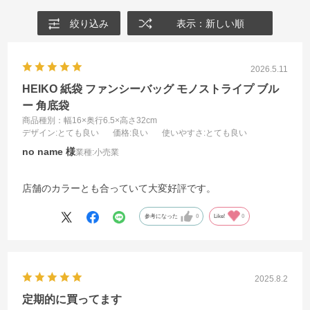
絞り込み
表示：新しい順
2026.5.11
HEIKO 紙袋 ファンシーバッグ モノストライプ ブル
ー 角底袋
商品種別：幅16×奥行6.5×高さ32cm
デザイン
:とても良い
価格
:良い
使いやすさ
:とても良い
no name
業種:
小売業
店舗のカラーとも合っていて大変好評です。
参考になった
0
Like!
0
2025.8.2
定期的に買ってます