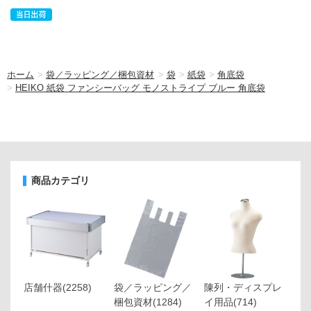
ホーム
>
袋／ラッピング／梱包資材
>
袋
>
紙袋
>
角底袋
>
HEIKO 紙袋 ファンシーバッグ モノストライプ ブルー 角底袋
商品カテゴリ
店舗什器
(2258)
袋／ラッピング／
陳列・ディスプレ
梱包資材
(1284)
イ用品
(714)