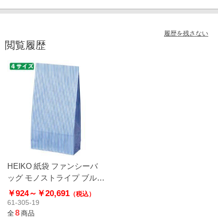
履歴を残さない
閲覧履歴
HEIKO 紙袋 ファンシーバ
ッグ モノストライプ ブルー
角底袋
￥924～
￥20,691
（税込）
61-305-19
8
全
商品