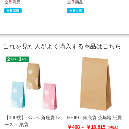
5
3
全
商品
全
商品
これを見た人がよく購入する商品はこちら
【100枚】ベルベ 角底袋 レ
HEIKO 角底袋 茶無地 紙袋
ースィ 紙袋
￥468～
￥10,815
（税込）