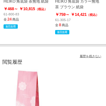
HEIKO 角底袋 茶無地 紙袋
HEIKO 角底袋 カラー無地
茶 ブラウン 紙袋
￥468～
￥10,815
（税込）
￥759～
￥14,421
61-800-83
（税込）
24
全
商品
61-305-17
8
全
商品
履歴を残さない
閲覧履歴