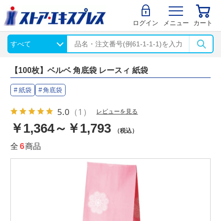
ログイン
メニュー
カート
【100枚】ベルベ 角底袋 レースィ 紙袋
紙袋
角底袋
5.0
（1）
レビューを見る
￥1,364～￥1,793
（税込）
全
6
商品