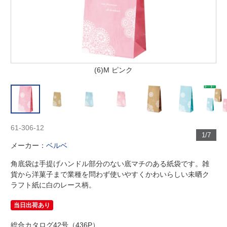
(6)M ピンク
61-306-12
1/7
メーカー：
ベルベ
角底袋は手提げハンドル部分のない底マチのある紙袋です。雑
貨から洋菓子まで業種を問わず使いやすくかわいらしい未晒ク
ラフト紙に白のレース柄。
当日出荷あり
総合カタログ42号（436P）