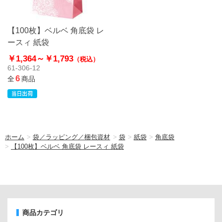
【100枚】ベルベ 角底袋 レ
ースィ 紙袋
￥1,364～
￥1,793
（税込）
61-306-12
6
全
商品
ホーム
>
袋／ラッピング／梱包資材
>
袋
>
紙袋
>
角底袋
>
【100枚】ベルベ 角底袋 レースィ 紙袋
商品カテゴリ