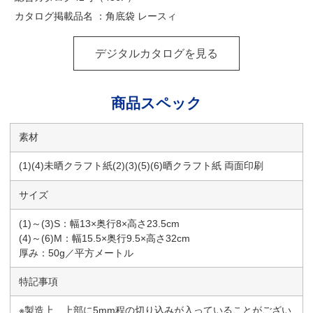
カタログ掲載品名 ：角底袋 レースィ
デジタルカタログを見る
商品スペック
素材
(1)(4)未晒クラフト紙(2)(3)(5)(6)晒クラフト紙 両面印刷
サイズ
(1)～(3)S：幅13×奥行8×高さ23.5cm
(4)～(6)M：幅15.5×奥行9.5×高さ32cm
厚み：50g／平方メートル
特記事項
※製造上、上部に5mm程の切り込みが入っていることがござい