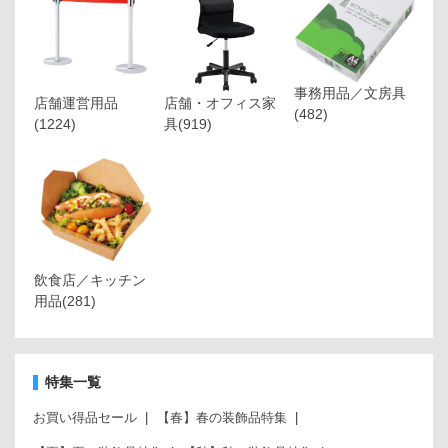
事務用品／文房具
店舗運営用品
店舗・オフィス家
(482)
(1224)
具
(919)
飲食店／キッチン
用品
(281)
特集一覧
お買い得品セール
【春】春の装飾品特集