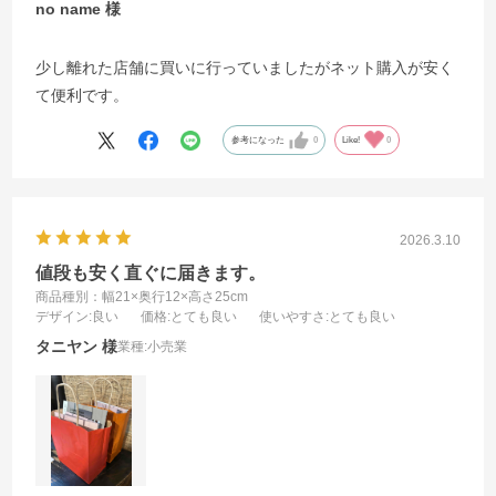
no name
少し離れた店舗に買いに行っていましたがネット購入が安く
て便利です。
参考になった
0
Like!
0
2026.3.10
値段も安く直ぐに届きます。
商品種別：幅21×奥行12×高さ25cm
デザイン
:良い
価格
:とても良い
使いやすさ
:とても良い
タニヤン
業種:
小売業