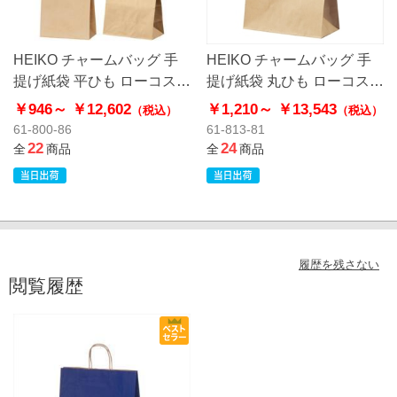
HEIKO チャームバッグ 手
HEIKO チャームバッグ 手
提げ紙袋 平ひも ローコスト
提げ紙袋 丸ひも ローコスト
タイプ 茶無地
タイプ 茶無地
￥946～
￥12,602
￥1,210～
￥13,543
（税込）
（税込）
61-800-86
61-813-81
22
24
全
商品
全
商品
履歴を残さない
閲覧履歴