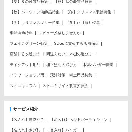
【夏】夏の装飾品特集
【秋】秋の装飾品特集
【秋】ハロウィン装飾品特集
【冬】クリスマス装飾特集
【冬】クリスマスツリー特集
【冬】正月飾り特集
季節装飾特集
レビュー投稿しませんか
フェイクグリーン特集
SDGsに貢献する店舗備品
店舗什器を選ぼう
間違えない！木棚の選び方
テイクアウト用品
棚下照明の選び方
木製ハンガー特集
フラワーショップ用
飛沫対策・衛生用品特集
ストエキコラム
ストエキサイト改善委員会
サービス紹介
【名入れ】買物かご
【名入れ】ベルトパーティション
【名入れ】さげ札
【名入れ】ハンガー