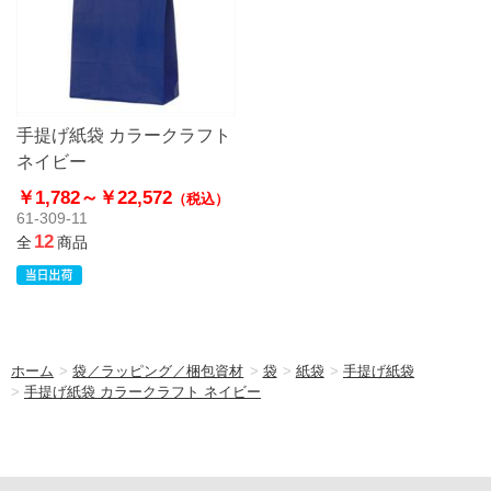
手提げ紙袋 カラークラフト
ネイビー
￥1,782～
￥22,572
（税込）
61-309-11
12
全
商品
ホーム
>
袋／ラッピング／梱包資材
>
袋
>
紙袋
>
手提げ紙袋
>
手提げ紙袋 カラークラフト ネイビー