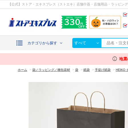
カテゴリから探す
【公式】ストア・エキスプレス（ストエキ）店舗什器・店舗用品・ラッピング
すべて
カテゴリから探す
info
地震
>
>
>
>
>
ホーム
袋／ラッピング／梱包資材
袋
紙袋
手提げ紙袋
HEIK