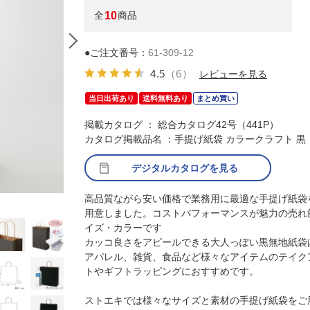
全
10
商品
●ご注文番号：
61-309-12
4.5
（6）
レビューを見る
当日出荷あり
送料無料あり
まとめ買い
掲載カタログ ： 総合カタログ42号（441P）
カタログ掲載品名 ：手提げ紙袋 カラークラフト 黒
デジタルカタログを見る
高品質ながら安い価格で業務用に最適な手提げ紙袋
(1)21×12×25
用意しました。コストパフォーマンスが魅力の売れ
イズ・カラーです
カッコ良さをアピールできる大人っぽい黒無地紙袋
アパレル、雑貨、食品など様々なアイテムのテイク
トやギフトラッピングにおすすめです。
ストエキでは様々なサイズと素材の手提げ紙袋をご