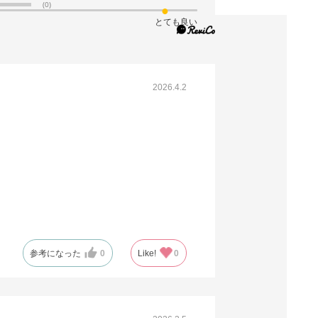
(0)
とても良い
税抜 ￥7,410 /単価
￥40.76
￥8,151
カートに入れる
08月24日頃の出荷
2026.4.2
送料無料
別送
61-309-12-16
(16). 幅38×奥行15×高さ50cm (200枚)
税抜 ￥16,872 /単価
￥92.80
￥18,559
カートに入れる
08月24日頃の出荷
参考になった
0
Like!
0
送料無料
別送