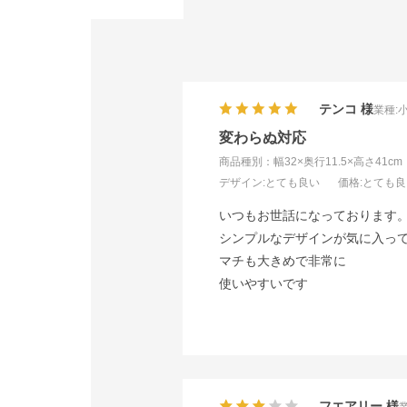
テンコ
業種:
変わらぬ対応
商品種別：幅32×奥行11.5×高さ41cm
デザイン
:とても良い
価格
:とても
いつもお世話になっております
シンプルなデザインが気に入っ
マチも大きめで非常に
使いやすいです
フエアリー