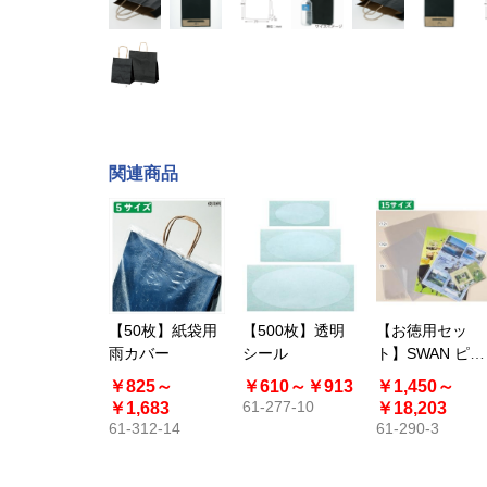
関連商品
【50枚】紙袋用
【500枚】透明
【お徳用セッ
雨カバー
シール
ト】SWAN ピュ
アパック 透明
￥825～
￥610～
￥913
￥1,450～
OPP袋
61-277-10
￥1,683
￥18,203
61-312-14
61-290-3