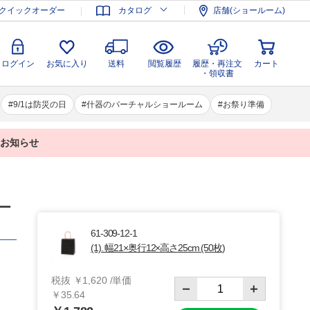
登録
ログイン
お気に入り
送料
閲覧履歴
履歴・再注文
クイックオーダー
カタログ
店舗(ショールーム)
カート
・領収書
ログイン
お気に入り
送料
閲覧履歴
履歴・再注文
カート
・領収書
9/1は防災の日
什器のバーチャルショールーム
お祭り準備
業のお知らせ
ラー
61-309-12-1
(1). 幅21×奥行12×高さ25cm (50枚)
税抜 ￥1,620 /単価
￥35.64