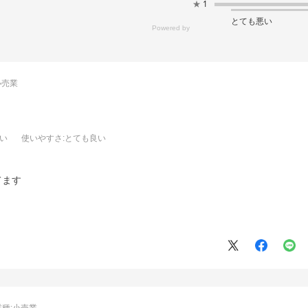
★
1
とても悪い
小売業
良い
使いやすさ
:とても良い
。
てます
業種:
小売業