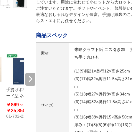
しています。用途に合わせて小ロットから大ロット
ご注文いただけます。ギフトやイベント、普段使い
最適なおしゃれなデザインが豊富。手提げ紙袋のこ
らストエキにお任せください。
商品スペック
未晒クラフト紙 ニス引き加工 
素材
ち手：丸ひも
(1)(9)幅21×奥行12×高さ25cm
(3)(11)幅32×奥行11.5×高さ31c
m
手提げポリ袋ハ
手提げポリ袋ソ
【100枚】リボ
リボン付
(5)(13)幅27×奥行8×高さ34cm
ード型 ネイビー
フト型 白〔スト
ン付きシール ベ
ル
(6)(14)幅32×奥行11.5×高さ41
〔ストエキオリ
エキオリジナ
ーシック〔スト
￥869～
￥891～
￥1,441～
￥643
サイズ
ジナル〕
ル〕
エキオリジナ
m
61-800-
￥25,850
￥29,260
￥1,694
ル〕
61-782-21
61-782-38
61-800-75
(8)(16)幅38×奥行15×高さ50c
厚み：(1)(3)(5)(6)(9)(11)(13)(