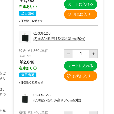
￥1,782
カートに入れる
在庫あり〇
当日出荷
※日祝除く12時まで
61-309-12-3
(3). 幅32×奥行11.5×高さ31cm (50枚)
税抜 ￥1,860 /単価
￥40.92
￥2,046
カートに入れる
在庫あり〇
をご
(3)32×11.5×31
当日出荷
筋サ
※日祝除く12時まで
は、
アウ
61-309-12-5
(5). 幅27×奥行8×高さ34cm (50枚)
用意
税抜 ￥1,740 /単価