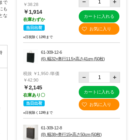
まで
￥38.28
にも
￥1,914
とな
カートに入れる
在庫わずか
当日出荷
※日祝除く12時まで
61-309-12-6
持
(6). 幅32×奥行11.5×高さ41cm (50枚)
税抜 ￥1,950 /単価
￥42.90
￥2,145
カートに入れる
きシー
リボン型シール
在庫あり〇
【100枚】ネオ
ンカラー ギフト
当日出荷
c
シール
～
￥847
￥264～
￥275～
￥396
※日祝除く12時まで
76
61-811-19
￥1,397
61-803-18
m
61-309-12-8
1
(8). 幅38×奥行15×高さ50cm (50枚)