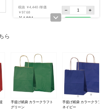
税抜 ￥4,440 /単価
￥97.68
￥4,884
カートに入れる
在庫あり〇
当日出荷
ちら
※日祝除く12時まで
61-309-12-9
(9). 幅21×奥行12×高さ25cm (300枚)
税抜 ￥9,234 /単価
￥33.86
￥10,157
カートに入れる
08月24日頃の出荷
送料無料
別送
提
手提げ紙袋 カラークラフト
手提げ紙袋 カラークラフト
61-309-12-11
グリーン
ネイビー
(11). 幅32×奥行11.5×高さ31cm (200枚)