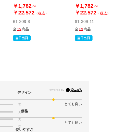
￥1,782～
￥1,782～
￥22,572
￥22,572
税抜 ￥7,068 /単価
（税込）
（税込）
￥38.87
61-309-8
61-309-11
￥7,774
12
12
全
商品
全
商品
カートに入れる
08月24日頃の出荷
送料無料
別送
61-309-12-13
(13). 幅27×奥行8×高さ34cm (200枚)
税抜 ￥6,612 /単価
￥36.37
￥7,273
デザイン
カートに入れる
08月24日頃の出荷
とても良い
(4)
送料無料
別送
価格
(1)
(1)
とても良い
61-309-12-14
(0)
使いやすさ
(14). 幅32×奥行11.5×高さ41cm (200枚)