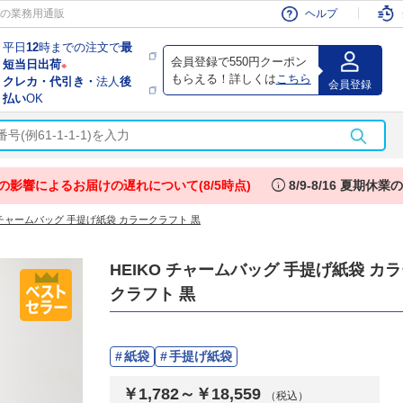
会員
の業務用通販
ヘルプ
平日
12
時までの注文で
最
会員登録で550円クーポン
短当日出荷
※
もらえる！詳しくは
こちら
クレカ・代引き・
法人
後
会員登録
払い
OK
info
の影響によるお届けの遅れについて(8/5時点)
8/9-8/16 夏期休
O チャームバッグ 手提げ紙袋 カラークラフト 黒
HEIKO チャームバッグ 手提げ紙袋 カ
クラフト 黒
紙袋
手提げ紙袋
￥1,782～￥18,559
（税込）