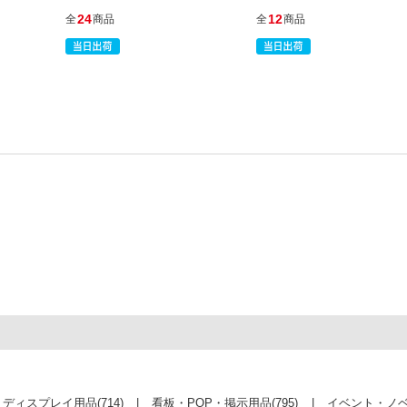
24
12
全
商品
全
商品
・ディスプレイ用品
(714)
看板・POP・掲示用品
(795)
イベント・ノ