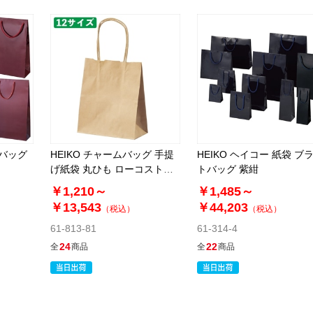
トバッグ
HEIKO チャームバッグ 手提
HEIKO ヘイコー 紙袋 ブ
げ紙袋 丸ひも ローコストタ
トバッグ 紫紺
イプ 茶無地
￥1,210～
￥1,485～
￥13,543
￥44,203
（税込）
（税込）
61-813-81
61-314-4
24
22
全
商品
全
商品