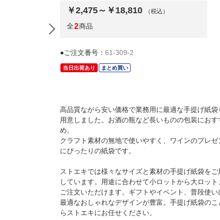
￥2,475～￥18,810
（税込）
全
2
商品
●ご注文番号：
61-309-2
当日出荷あり
まとめ買い
高品質ながら安い価格で業務用に最適な手提げ紙袋
用意しました。お酒の瓶など長いものの包装におす
め。
クラフト素材の無地で使いやすく、ワインのプレゼ
にぴったりの紙袋です。
ストエキでは様々なサイズと素材の手提げ紙袋をご
しています。用途に合わせて小ロットから大ロット
ご注文いただけます。ギフトやイベント、普段使い
最適なおしゃれなデザインが豊富。手提げ紙袋のこ
らストエキにお任せください。