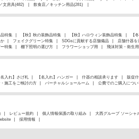
／文房具
(482)
飲食店／キッチン用品
(281)
飾品特集
【秋】秋の装飾品特集
【秋】ハロウィン装飾品特集
【冬
んか
フェイクグリーン特集
SDGsに貢献する店舗備品
店舗什器を
ガー特集
棚下照明の選び方
フラワーショップ用
飛沫対策・衛生用
【名入れ】さげ札
【名入れ】ハンガー
什器の相談承ります
販促什
計・施工をご検討の方
バーチャルショールーム
公費でのご購入につい
約
レビュー規約
個人情報保護の取り組み
大西グループ ソーシャ
ebsite
採用情報