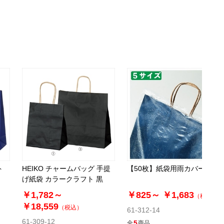
ト
HEIKO チャームバッグ 手提
【50枚】紙袋用雨カバー
げ紙袋 カラークラフト 黒
￥1,782～
￥825～
￥1,683
（税込）
￥18,559
（税込）
61-312-14
61-309-12
5
全
商品