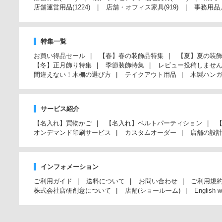
店舗運営用品
(1224)
店舗・オフィス家具
(919)
事務用品
特集一覧
お買い得品セール
【春】春の装飾品特集
【夏】夏の装
【冬】正月飾り特集
季節装飾特集
レビュー投稿しませ
間違えない！木棚の選び方
テイクアウト用品
木製ハン
サービス紹介
【名入れ】買物かご
【名入れ】ベルトパーティション
オンデマンド印刷サービス
カスタムオーダー
店舗の設
インフォメーション
ご利用ガイド
送料について
お問い合わせ
ご利用規
株式会社店研創意について
店舗(ショールーム)
English w