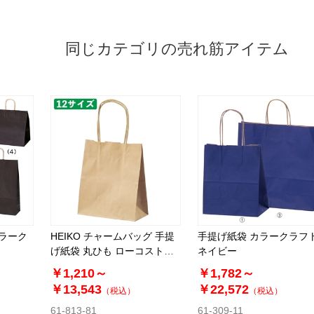
同じカテゴリの売れ筋アイテム
カラーク
HEIKO チャームバッグ 手提
手提げ紙袋 カラークラフ
げ紙袋 丸ひも ローコストタ
ネイビー
イプ 茶無地
￥1,210～
￥1,782～
￥13,543
￥22,572
（税込）
（税込）
61-813-81
61-309-11