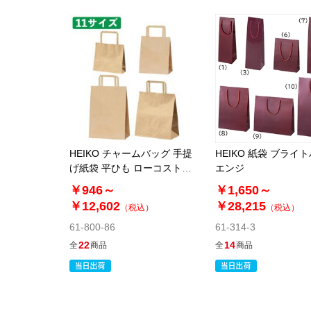
HEIKO チャームバッグ 手提
HEIKO 紙袋 ブライ
げ紙袋 平ひも ローコストタ
エンジ
イプ 茶無地
￥946～
￥1,650～
￥12,602
￥28,215
（税込）
（税込）
61-800-86
61-314-3
22
14
全
商品
全
商品