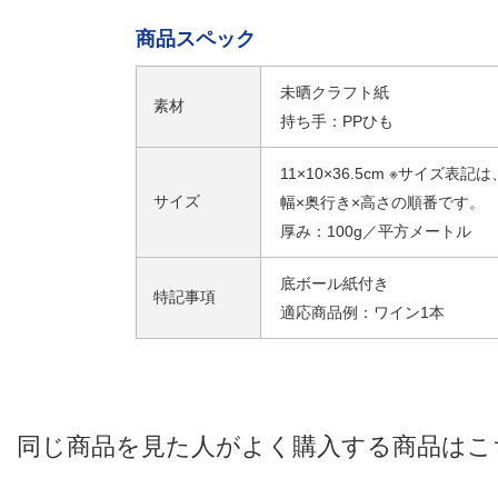
商品スペック
未晒クラフト紙
素材
持ち手：PPひも
11×10×36.5cm ※サイズ表記は
サイズ
幅×奥行き×高さの順番です。
厚み：100g／平方メートル
底ボール紙付き
特記事項
適応商品例：ワイン1本
同じ商品を見た人がよく購入する商品はこ