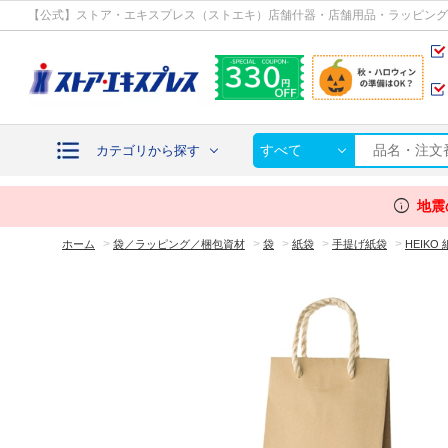
カテゴリから探す
【公式】ストア・エキスプレス（ストエキ）店舗什器・店舗用品・ラッピング
すべて
カテゴリから探す
info
地震
>
>
>
>
>
ホーム
袋／ラッピング／梱包資材
袋
紙袋
手提げ紙袋
HEIK