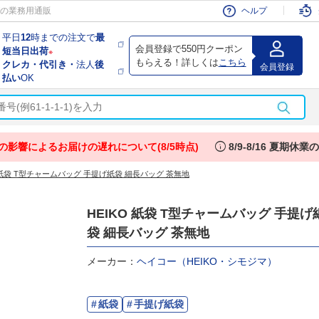
会員
の業務用通販
ヘルプ
平日
12
時までの注文で
最
会員登録で550円クーポン
短当日出荷
※
もらえる！詳しくは
こちら
クレカ・代引き・
法人
後
会員登録
払い
OK
info
の影響によるお届けの遅れについて(8/5時点)
8/9-8/16 夏期休
O 紙袋 T型チャームバッグ 手提げ紙袋 細長バッグ 茶無地
HEIKO 紙袋 T型チャームバッグ 手提げ
袋 細長バッグ 茶無地
メーカー：
ヘイコー（HEIKO・シモジマ）
紙袋
手提げ紙袋