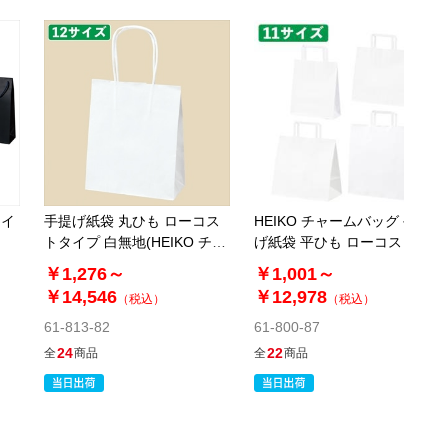
ライ
手提げ紙袋 丸ひも ローコス
HEIKO チャームバッグ 手提
トタイプ 白無地(HEIKO チャ
げ紙袋 平ひも ローコストタ
ームバッグ)
イプ 白無地
￥1,276～
￥1,001～
￥14,546
￥12,978
（税込）
（税込）
61-813-82
61-800-87
24
22
全
商品
全
商品