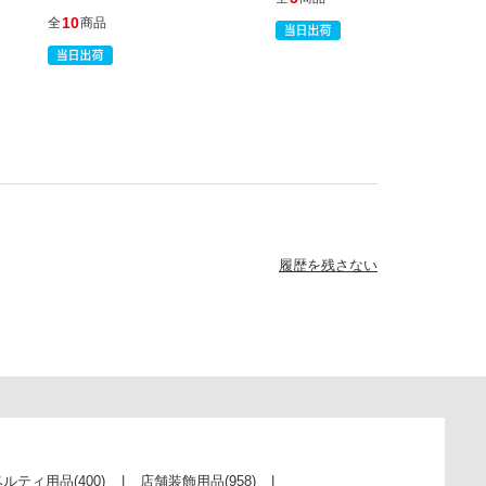
10
全
商品
履歴を残さない
ベルティ用品
(400)
店舗装飾用品
(958)