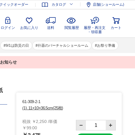
登録
ログイン
お気に入り
送料
閲覧履歴
履歴・再注文
クイックオーダー
カタログ
店舗(ショールーム)
カート
・領収書
ログイン
お気に入り
送料
閲覧履歴
履歴・再注文
カート
・領収書
9/1は防災の日
什器のバーチャルショールーム
お祭り準備
業のお知らせ
紙
61-309-2-1
(1). 11×10×36.5cm(25枚)
税抜 ￥2,250 /単価
￥99.00