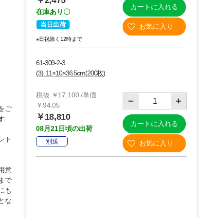
￥2,475
カートに入れる
在庫あり〇
当日出荷
※日祝除く12時まで
61-309-2-3
(3). 11×10×36.5cm(200枚)
税抜 ￥17,100 /単価
￥94.05
をご
￥18,810
す
カートに入れる
08月21日頃の出荷
ント
別送
用意
まで
にも
とな