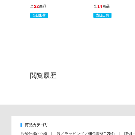
22
14
全
商品
全
商品
閲覧履歴
商品カテゴリ
店舗什器
(2258)
袋／ラッピング／梱包資材
(1284)
陳列