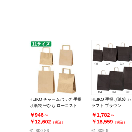
HEIKO チャームバッグ 手提
HEIKO 手提げ紙袋 
げ紙袋 平ひも ローコストタ
ラフト ブラウン
イプ 茶無地
￥946～
￥1,782～
￥12,602
￥18,559
（税込）
（税込）
61-800-86
61-309-9